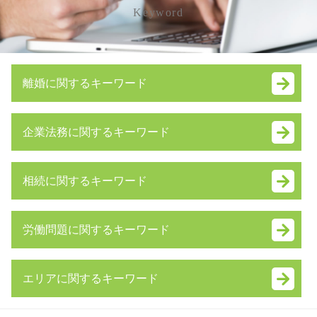
Keyword
離婚に関するキーワード
養育費 相場 計算
企業法務に関するキーワード
離婚 理由 モラハラ
養育費 離婚後
技術 提携
離婚 種類
相続に関するキーワード
業務 提携
スピード 離婚
合併 買収
離婚 慰謝料
相続放棄 デメリット
事業譲渡 手続き
財産分与 対象にならないもの
労働問題に関するキーワード
相続 借金
事業承継 個人
離婚 親権 手続き
公正証書遺言 効力
子会社 吸収合併
離婚調停 不成立
労働問題
相続人 調査 費用
秘密保持契約 nda
養育費 いつまで
エリアに関するキーワード
労働問題 弁護士
遺留分侵害額請求権
戦略 法務
dv 離婚 慰謝料
残業代請求 弁護士
限定承認 手続き
企業 法務 弁護士
リストラ 離婚
中央区 企業法務 弁護士 相談