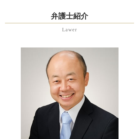
未払い 退職金
遺留分侵害額請求権 時効
就業規則 とは
婚姻費用分担請求 弁護士 費用
東京都 顧問弁護士 弁護士 相談
雇用契約書 残業代 記載なし
相続 遺贈 違い
簡易 株式交換
離婚 拒否
中央区 不貞行為 弁護士 相談
弁護士紹介
労働問題 相談
相続 手続き 期限
合同 会社 から 株式
性格の不一致 離婚 慰謝料
東京都 養育費 弁護士 相談
不当解雇 相談
遺産分割協議
株式交換 仕訳
養育費 調停
Lawer
神奈川県 企業法務 弁護士 相談
雇用契約書 残業代
内縁 相続
リーガルチェック
養育費 強制執行
港区 残業代未払い 弁護士 相談
退職金 時効
自筆証書遺言 書き方
吸収合併 手続き
離婚 期間
港区 相続放棄 弁護士 相談
不当解雇 裁判
遺言 弁護士
m&a デメリット
円満 離婚
埼玉県 不当解雇 弁護士 相談
労働問題とは
相続財産 寄付
パワハラ防止法 罰則
離婚 親権 父親
神奈川県 労働問題 弁護士 相談
残業代請求 時効
遺留分
紛争解決 方法
中央区 顧問弁護士 弁護士 相談
労働問題 弁護士 東京
公正証書遺言
特別 決議
埼玉県 不貞行為 弁護士 相談
不当解雇 慰謝料
相続人 調査 方法
企業法務 とは
渋谷区 相続 弁護士 相談
不当解雇 慰謝料 相場
公正証書遺言 費用
千葉県 不貞行為 弁護士 相談
労働問題 弁護士 費用
成年後見 弁護士
埼玉県 離婚 弁護士 相談
成年後見制度 手続き
埼玉県 遺産分割協議 弁護士 相談
神奈川県 相続放棄 弁護士 相談
中央区 相続 弁護士 相談
中央区 相続放棄 弁護士 相談
東京都 遺留分 弁護士 相談