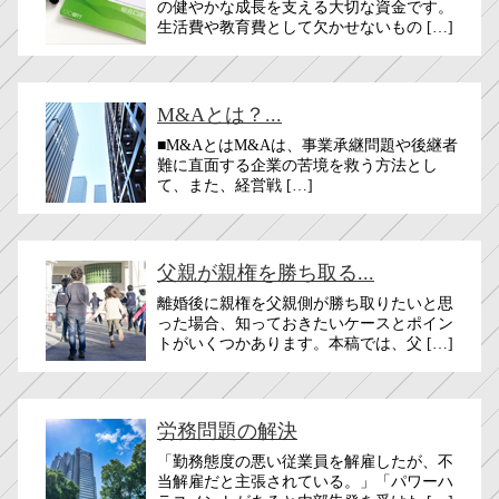
の健やかな成長を支える大切な資金です。
生活費や教育費として欠かせないもの […]
M&Aとは？...
■M&AとはM&Aは、事業承継問題や後継者
難に直面する企業の苦境を救う方法とし
て、また、経営戦 […]
父親が親権を勝ち取る...
離婚後に親権を父親側が勝ち取りたいと思
った場合、知っておきたいケースとポイン
トがいくつかあります。本稿では、父 […]
労務問題の解決
「勤務態度の悪い従業員を解雇したが、不
当解雇だと主張されている。」「パワーハ