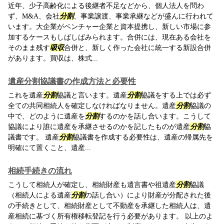
近年、少子高齢化による後継者不足などから、個人法人を問わ
ず、M&A、会社
分割
、事業譲渡、事業承継などが盛んに行われて
います。大企業がベンチャー企業と資本提携し、新しい市場に参
加するケースもしばしばみられます。合併には、現在ある会社を
そのまま残す
吸収
合併と、新しく作った会社に統一する新設合併
があります。買収は、株式...
遺産分割協議書の作成方法と必要性
これを遺産
分割
協議と言います。遺産
分割
協議をする上では必ず
全ての共同相続人を確定しなければなりません。遺産
分割
協議の
中で、どのように遺産を
分割
するのかを話し合います。こうして
協議により誰に遺産を承継させるのかを記したものが遺産
分割
協
議書です。 遺産
分割
協議書を作成する必要性は、遺産の帰属先を
明確にて置くこと、遺産...
相続手続きの流れ
こうして相続人が確定し、相続財産も遺言書や祖遺産
分割
協議
（相続人による遺産
分割
の話し合い）により財産が分配された後
の手続きとして、相続財産として不動産を承継した相続人は、遺
産相続に基づく所有権移転登記を行う必要があります。 以上のよ