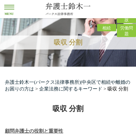
離婚
交通事
故
相続
労働問
題
吸収 分割
弁護士鈴木一(パークス法律事務所)|中央区で相続や離婚の
お困りの方は
>
企業法務に関するキーワード
>
吸収 分割
吸収 分割
顧問弁護士の役割と重要性