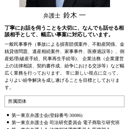
東京都 相続放棄 弁護士 相談
鈴木 一
弁護士
丁寧にお話を伺うことを大切に、なんでも話せる相
談相手として、幅広い事案に対応しています。
一般民事事件（事故による損害賠償案件、不動産関係、金
銭貸借問題、遺産相続案件、家事事件、医療過誤等）、倒
産処理(破産手続、民事再生手続等)、 企業法務（企業運営
上の法律相談、契約書作成、紛争における交渉等）など幅
広く業務を行っております。 常に新しい視点に立って、
よりよい紛争解決を成し遂げることを目標としておりま
す。
所属団体
第一東京弁護士会(登録番号:30086)
第一東京弁護士会 司法研究委員会 電子商取引研究班