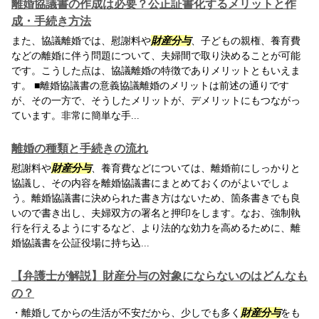
離婚協議書の作成は必要？公正証書化するメリットと作
成・手続き方法
また、協議離婚では、慰謝料や
財産分与
、子どもの親権、養育費
などの離婚に伴う問題について、夫婦間で取り決めることが可能
です。こうした点は、協議離婚の特徴でありメリットともいえま
す。 ■離婚協議書の意義協議離婚のメリットは前述の通りです
が、その一方で、そうしたメリットが、デメリットにもつながっ
ています。非常に簡単な手...
離婚の種類と手続きの流れ
慰謝料や
財産分与
、養育費などについては、離婚前にしっかりと
協議し、その内容を離婚協議書にまとめておくのがよいでしょ
う。離婚協議書に決められた書き方はないため、箇条書きでも良
いので書き出し、夫婦双方の署名と押印をします。なお、強制執
行を行えるようにするなど、より法的な効力を高めるために、離
婚協議書を公証役場に持ち込...
【弁護士が解説】財産分与の対象にならないのはどんなも
の？
・離婚してからの生活が不安だから、少しでも多く
財産分与
をも