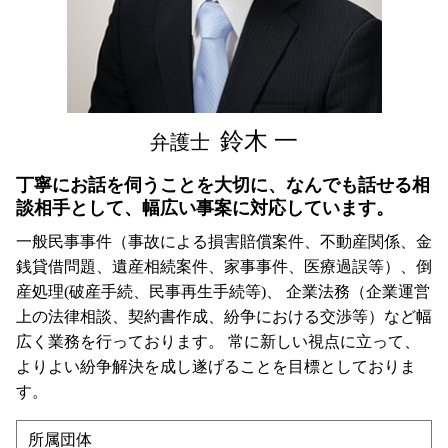
東京都 慰謝料 弁護士 相談
中央区 相続 弁護士 相談
渋谷区 慰謝料 弁護士 相談
神奈川県 相続 弁護士 相談
鈴木 一
弁護士
丁寧にお話を伺うことを大切に、なんでも話せる相
談相手として、幅広い事案に対応しています。
一般民事事件（事故による損害賠償案件、不動産関係、金
銭貸借問題、遺産相続案件、家事事件、医療過誤等）、倒
産処理(破産手続、民事再生手続等)、 企業法務（企業運営
上の法律相談、契約書作成、紛争における交渉等）など幅
広く業務を行っております。 常に新しい視点に立って、
よりよい紛争解決を成し遂げることを目標としておりま
す。
所属団体