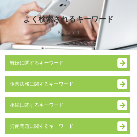
よく検索されるキーワード
Keyword
離婚に関するキーワード
養育費 強制執行
企業法務に関するキーワード
審判 離婚
離婚裁判 費用
訴訟 手続
離婚 弁護士 費用
相続に関するキーワード
会社分割 手続き
財産管理権
株式交換 仕訳
離婚 親権 手続き
みなし相続財産 とは
企業法務 とは
家裁 調停
労働問題に関するキーワード
遺産分割協議
紛争解決 方法
身上監護権
遺言 執行者