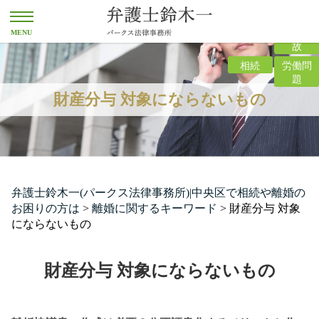
離婚
交通事
故
相続
労働問
題
財産分与 対象にならないもの
弁護士鈴木一(パークス法律事務所)|中央区で相続や離婚の
お困りの方は
>
離婚に関するキーワード
>
財産分与 対象
にならないもの
財産分与 対象にならないもの