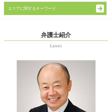
就業規則 とは
共同親権 メリット デメリット
労働問題 弁護士 東京
相続 順位
新設 分割 吸収
離婚 協議書 書き方
エリアに関するキーワード
不当解雇 相談
相続 手続き 期限
株式交換 メリット
親権 父親 勝ち取る
労働問題 相談
寄与分 相続
秘密保持 契約書
離婚 性格の不一致
埼玉県 残業代未払い 弁護士 相談
未払い 退職金
公正証書遺言 作り方
企業 法務部
離婚 拒否
神奈川県 遺産分割協議 弁護士 相談
残業代請求 時効
限定承認 手続き
m&a とは
婚姻費用分担請求 弁護士 費用
中央区 残業代未払い 弁護士 相談
弁護士紹介
退職金 時効
遺言書 効力
共益権
離婚 証人
港区 相続 弁護士 相談
労働問題 弁護士 費用
相続放棄 手続き
業務 提携
妻 モラハラ
Lawer
中央区 慰謝料 弁護士 相談
労働問題 弁護士
相続放棄 費用
適格 株式交換
離婚 期間
神奈川県 遺留分 弁護士 相談
雇用契約書 残業代
相続放棄 期間
技術 提携
離婚 理由 モラハラ
神奈川県 離婚 弁護士 相談
残業代請求 弁護士
公正証書遺言 効力
事業承継 補助金
養育費 公正証書
千葉県 養育費 弁護士 相談
不当解雇 慰謝料
相続人 調査 方法
株式交換 とは
親権 放棄
渋谷区 企業法務 弁護士 相談
不当解雇 慰謝料 相場
遺留分
事業承継 個人
千葉県 離婚 弁護士 相談
雇用契約書 残業代 記載なし
遺留分侵害額請求権 時効
株式 譲渡
中央区 不貞行為 弁護士 相談
不当解雇 裁判
単純 承認
事業譲渡 手続き
千葉県 企業法務 弁護士 相談
労働問題とは
限定 承認
中央区 企業法務 弁護士 相談
労働問題
任意後見 契約
千葉県 遺産分割協議 弁護士 相談
成年後見制度 手続き
渋谷区 親権 弁護士 相談
港区 遺産分割協議 弁護士 相談