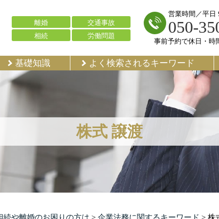
営業時間／平日 9:
050-35
離婚
交通事故
相続
労働問題
事前予約で休日・時
基礎知識
よく検索されるキーワード
株式 譲渡
で相続や離婚のお困りの方は
>
企業法務に関するキーワード
>
株