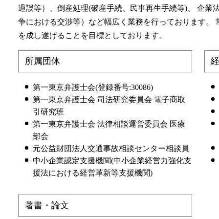
港区 不貞行為 弁護士 相談
合同 会社 から 株式
過誤等）、倒産処理(破産手続、民事再生手続等)、 企
神奈川県 慰謝料 弁護士 相談
争における交渉等）など幅広く業務を行っております。 
埼玉県 相続放棄 弁護士 相談
を成し遂げることを目標としております。
千葉県 遺留分 弁護士 相談
所属団体
第一東京弁護士会(登録番号:30086)
第一東京弁護士会 司法研究委員会 電子商取
引研究班
第一東京弁護士会 法律相談運営委員会 医療
部会
元公益財団法人交通事故相談センター相談員
中小企業認定支援機関(中小企業経営力強化支
援法における経営革新等支援機関)
著書・論文