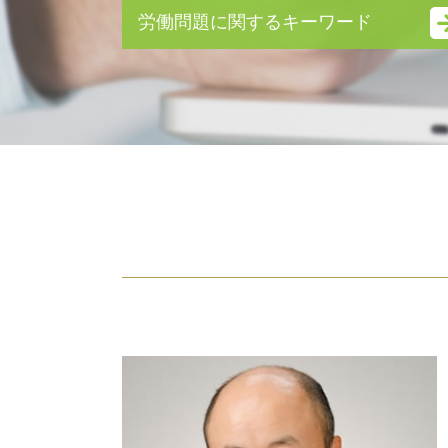
円満 離婚
労働問題に関するキーワード
親権 いつまで
財産分与 とは
残業代請求 時効
養育費 未払い
労働問題 弁護士
離婚後 手続き
不当解雇 慰謝料
審判 離婚
不当解雇 慰謝料 相場
離婚調停 流れ
労働問題 弁護士 費用
親権 放棄
労働問題 相談
離婚 理由 モラハラ
労働問題とは
dv 離婚 慰謝料
未払い 退職金
財産管理権
雇用契約書 残業代 記載なし
監護権
雇用契約書 残業代
ギャンブル依存症 離婚
不当解雇 裁判
モラハラ 離婚 証拠
不当解雇 相談
夫婦 別居
残業代請求 弁護士
性格の不一致 離婚 慰謝料
労働問題 弁護士 東京
財産分与 対象
退職金 時効
親権 争い
労働問題
婚姻費用分担請求 内容証明