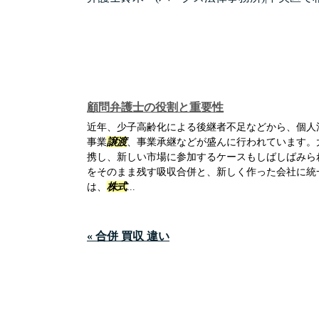
顧問弁護士の役割と重要性
近年、少子高齢化による後継者不足などから、個人
事業
譲渡
、事業承継などが盛んに行われています。
携し、新しい市場に参加するケースもしばしばみら
をそのまま残す吸収合併と、新しく作った会社に統
は、
株式
...
« 合併 買収 違い