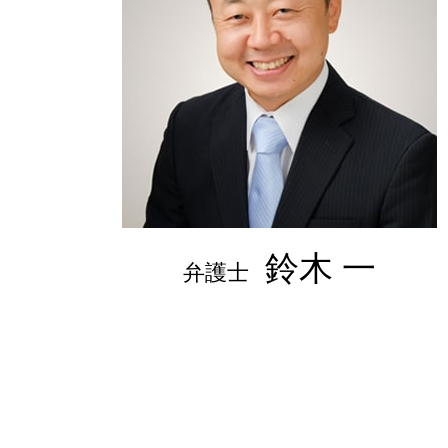
離婚 親権 父親
鈴木 一
弁護士