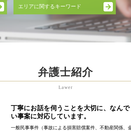
無議決権 株式
エリアに関するキーワード
吸収合併 手続き
合併 買収
港区 残業代未払い 弁護士 相談
子会社 吸収合併
東京都 遺留分 弁護士 相談
簡易 分割
渋谷区 残業代未払い 弁護士 相談
普通 決議
港区 顧問弁護士 弁護士 相談
事業承継 補助金
千葉県 企業法務 弁護士 相談
株式交換 適格要件
渋谷区 相続放棄 弁護士 相談
労働条件変更 会社都合
港区 遺産分割協議 弁護士 相談
議決権 とは
弁護士紹介
千葉県 相続 弁護士 相談
企業 法務 弁護士
渋谷区 不当解雇 弁護士 相談
業務 提携 契約書
東京都 不当解雇 弁護士 相談
予防 法務 とは
Lawer
東京都 相続放棄 弁護士 相談
顧問 契約書
埼玉県 養育費 弁護士 相談
企業 合併
渋谷区 不貞行為 弁護士 相談
丁寧にお話を伺うことを大切に、なんで
紛争解決 方法
中央区 離婚 弁護士 相談
民事調停 デメリット
い事案に対応しています。
渋谷区 親権 弁護士 相談
会社 分割
一般民事事件（事故による損害賠償案件、不動産関係、
東京都 慰謝料 弁護士 相談
会社分割 手続き