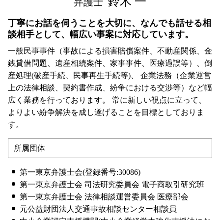
鈴木 一
弁護士
丁寧にお話を伺うことを大切に、なんでも話せる相
談相手として、幅広い事案に対応しています。
一般民事事件（事故による損害賠償案件、不動産関係、金
銭貸借問題、遺産相続案件、家事事件、医療過誤等）、倒
産処理(破産手続、民事再生手続等)、 企業法務（企業運営
上の法律相談、契約書作成、紛争における交渉等）など幅
広く業務を行っております。 常に新しい視点に立って、
よりよい紛争解決を成し遂げることを目標としておりま
す。
所属団体
第一東京弁護士会(登録番号:30086)
第一東京弁護士会 司法研究委員会 電子商取引研究班
第一東京弁護士会 法律相談運営委員会 医療部会
元公益財団法人交通事故相談センター相談員