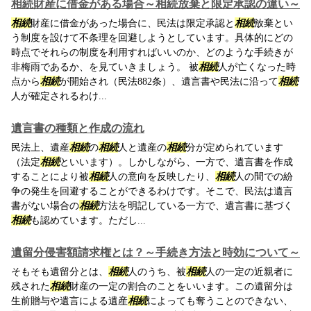
相続財産に借金がある場合～相続放棄と限定承認の違い～
相続
財産に借金があった場合に、民法は限定承認と
相続
放棄とい
う制度を設けて不条理を回避しようとしています。具体的にどの
時点でそれらの制度を利用すればいいのか、どのような手続きが
非梅雨であるか、を見ていきましょう。 被
相続
人が亡くなった時
点から
相続
が開始され（民法882条）、遺言書や民法に沿って
相続
人が確定されるわけ...
遺言書の種類と作成の流れ
民法上、遺産
相続
の
相続
人と遺産の
相続
分が定められています
（法定
相続
といいます）。しかしながら、一方で、遺言書を作成
することにより被
相続
人の意向を反映したり、
相続
人の間での紛
争の発生を回避することができるわけです。そこで、民法は遺言
書がない場合の
相続
方法を明記している一方で、遺言書に基づく
相続
も認めています。ただし...
遺留分侵害額請求権とは？～手続き方法と時効について～
そもそも遺留分とは、
相続
人のうち、被
相続
人の一定の近親者に
残された
相続
財産の一定の割合のことをいいます。この遺留分は
生前贈与や遺言による遺産
相続
によっても奪うことのできない、