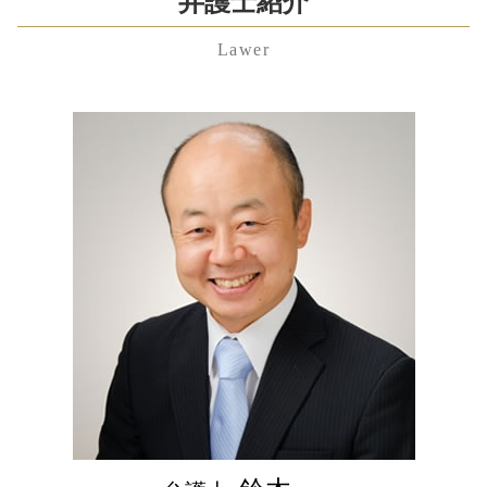
弁護士紹介
未払い 退職金
成年後見 弁護士
紛争解決 方法
監護権
埼玉県 親権 弁護士 相談
労働問題 弁護士 費用
相続人 調査 自分で
業務 提携 契約書
離婚調停 不成立
Lawer
神奈川県 不当解雇 弁護士 相談
労働問題 相談
遺留分 計算
事業譲渡 契約書
離婚 性格の不一致
東京都 慰謝料 弁護士 相談
不当解雇 慰謝料
任意後見 契約
共益権
リストラ 離婚
港区 遺言書 弁護士 相談
雇用契約書 残業代 記載なし
相続 借金
退職勧奨 違法
離婚調停 流れ
東京都 相続 弁護士 相談
退職金 時効
相続人 範囲
新設 分割 吸収
財産分与 対象にならないもの
渋谷区 企業法務 弁護士 相談
不当解雇 慰謝料 相場
公正証書遺言 費用
株式 譲渡 個人
中央区 相続 弁護士 相談
労働問題
相続 順位
業務 提携
港区 離婚 弁護士 相談
労働問題 弁護士
限定承認 手続き
企業 法務部
千葉県 相続放棄 弁護士 相談
雇用契約書 残業代
限定 承認
埼玉県 不貞行為 弁護士 相談
残業代請求 弁護士
公正証書遺言 作り方
千葉県 企業法務 弁護士 相談
成年後見 費用
渋谷区 慰謝料 弁護士 相談
中央区 遺言書 弁護士 相談
東京都 遺産分割協議 弁護士 相談
港区 労働問題 弁護士 相談
渋谷区 遺留分 弁護士 相談
埼玉県 慰謝料 弁護士 相談