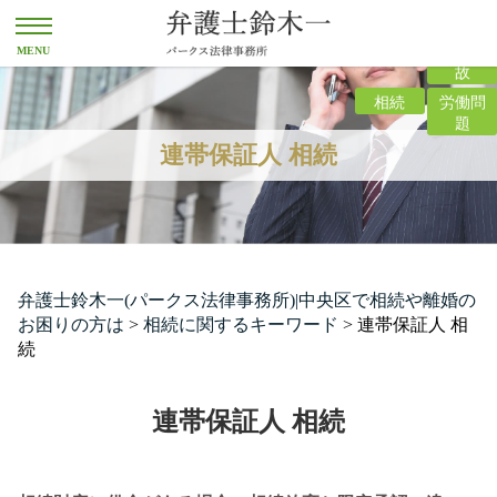
離婚
交通事
故
相続
労働問
題
連帯保証人 相続
弁護士鈴木一(パークス法律事務所)|中央区で相続や離婚の
お困りの方は
>
相続に関するキーワード
>
連帯保証人 相
続
連帯保証人 相続