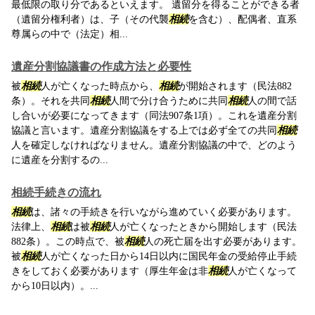
最低限の取り分であるといえます。 遺留分を得ることができる者
（遺留分権利者）は、子（その代襲
相続
を含む）、配偶者、直系
尊属らの中で（法定）相...
遺産分割協議書の作成方法と必要性
被
相続
人が亡くなった時点から、
相続
が開始されます（民法882
条）。それを共同
相続
人間で分け合うために共同
相続
人の間で話
し合いが必要になってきます（同法907条1項）。これを遺産分割
協議と言います。遺産分割協議をする上では必ず全ての共同
相続
人を確定しなければなりません。遺産分割協議の中で、どのよう
に遺産を分割するの...
相続手続きの流れ
相続
は、諸々の手続きを行いながら進めていく必要があります。
法律上、
相続
は被
相続
人が亡くなったときから開始します（民法
882条）。この時点で、被
相続
人の死亡届を出す必要があります。
被
相続
人が亡くなった日から14日以内に国民年金の受給停止手続
きをしておく必要があります（厚生年金は非
相続
人が亡くなって
から10日以内）。...