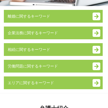
離婚に関するキーワード
親権 いつまで
企業法務に関するキーワード
離婚 証人
身上監護権
株式交換 仕訳
親権 争い
相続に関するキーワード
m&a メリット
財産分与 とは
議決権 制限 株式
調停 費用
相続人 調査 方法
会社法 内部統制
離婚手続き 順番
労働問題に関するキーワード
公正証書遺言 必要書類
合併 買収 違い
dv 夫 離婚
自筆証書遺言 書き方
新設 合併
財産管理権
不当解雇 裁判
みなし相続財産 とは
企業 提携
婚姻費用分担請求 内容証明
エリアに関するキーワード
不当解雇 相談
遺産分割協議
パワハラ防止法 罰則
熟年 離婚
労働問題 弁護士 東京
公正証書遺言 もめる
予防 法務 とは
不倫 親権
渋谷区 相続 弁護士 相談
労働問題とは
相続放棄 必要書類
m&a 相談
養育費 支払われない
神奈川県 遺留分 弁護士 相談
残業代請求 時効
代襲相続 とは
吸収合併 手続き
ギャンブル依存症 離婚
港区 不貞行為 弁護士 相談