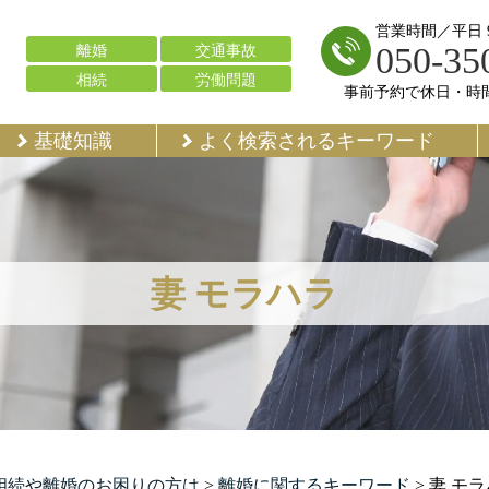
営業時間／平日 9:
050-35
離婚
交通事故
相続
労働問題
事前予約で休日・時
基礎知識
よく検索されるキーワード
妻 モラハラ
で相続や離婚のお困りの方は
>
離婚に関するキーワード
>
妻 モ