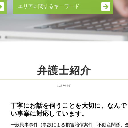
会社分割 手続き
エリアに関するキーワード
自益権
m&a 相談
渋谷区 遺産分割協議 弁護士 相談
資本 提携
千葉県 親権 弁護士 相談
企業 合併
千葉県 遺留分 弁護士 相談
会社法 内部統制
神奈川県 養育費 弁護士 相談
拒否権付株式
東京都 遺言書 弁護士 相談
企業 提携
渋谷区 離婚 弁護士 相談
代理人 弁護士
渋谷区 顧問弁護士 弁護士 相談
新設 合併
弁護士紹介
中央区 企業法務 弁護士 相談
会社 分割
渋谷区 不貞行為 弁護士 相談
株式交換 株式移転
神奈川県 企業法務 弁護士 相談
契約 不履行
Lawer
千葉県 不貞行為 弁護士 相談
無議決権 株式
中央区 不貞行為 弁護士 相談
吸収 合併
東京都 遺留分 弁護士 相談
丁寧にお話を伺うことを大切に、なんで
リーガルチェック
港区 残業代未払い 弁護士 相談
企業 法務 弁護士
い事案に対応しています。
東京都 残業代未払い 弁護士 相談
就業規則 とは
一般民事事件（事故による損害賠償案件、不動産関係、
中央区 親権 弁護士 相談
吸収合併 手続き