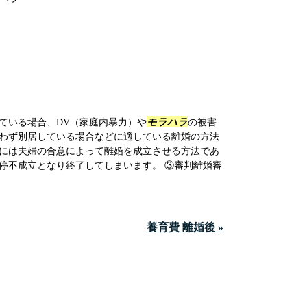
ている場合、DV（家庭内暴力）や
モラハラ
の被害
わず別居している場合などに適している離婚の方法
には夫婦の合意によって離婚を成立させる方法であ
停不成立となり終了してしまいます。 ③審判離婚審
養育費 離婚後 »