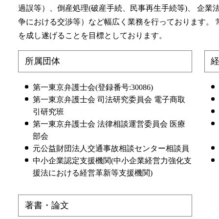
神奈川県 親権 弁護士 相談
議決権 とは
過誤等）、倒産処理(破産手続、民事再生手続等)、 企
港区 相続 弁護士 相談
争における交渉等）など幅広く業務を行っております。 
神奈川県 不当解雇 弁護士 相談
を成し遂げることを目標としております。
神奈川県 遺留分 弁護士 相談
所属団体
第一東京弁護士会(登録番号:30086)
第一東京弁護士会 司法研究委員会 電子商取
引研究班
第一東京弁護士会 法律相談運営委員会 医療
部会
元公益財団法人交通事故相談センター相談員
中小企業認定支援機関(中小企業経営力強化支
援法における経営革新等支援機関)
著書・論文