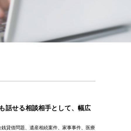
相続放棄 必要書類
代襲相続 とは
成年後見 費用
連帯保証人 相続
遺言 弁護士
遺留分侵害額請求権
相続財産 調査 自分で
遺言書 効力
公正証書遺言 作り方
公正証書遺言
相続放棄 手続き
公正証書遺言 必要書類
単純 承認
遺留分侵害額請求権 時効
遺贈 とは
も話せる相談相手として、幅広
公正証書遺言 費用
相続 種類
相続放棄 期間
金銭貸借問題、遺産相続案件、家事事件、医療
相続財産 寄付