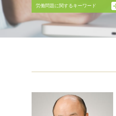
リストラ 離婚
労働問題に関するキーワード
離婚 種類
ギャンブル依存症 離婚
労働問題 弁護士 東京
モラハラ 離婚 証拠
不当解雇 相談
親権 いつまで
労働問題とは
離婚調停 流れ
未払い 退職金
離婚 理由 モラハラ
雇用契約書 残業代 記載なし
妻 モラハラ
不当解雇 慰謝料
不倫 親権
残業代請求 時効
円満 離婚
退職金 時効
離婚後 手続き
雇用契約書 残業代
離婚 期間
残業代請求 弁護士
親権 放棄
不当解雇 裁判
財産分与 対象にならないもの
労働問題 相談
親権 争い
労働問題 弁護士
モラハラ 離婚 慰謝料
労働問題 弁護士 費用
監護権
労働問題
離婚協議書 公正証書
不当解雇 慰謝料 相場
離婚裁判 期間