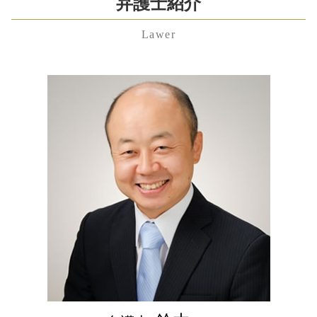
渋谷区 遺言書 弁護士 相談
弁護士紹介
不当解雇 相談
成年後見 弁護士
秘密保持 契約書
離婚 拒否
埼玉県 残業代未払い 弁護士 相談
雇用契約書 残業代 記載なし
相続人 調査 方法
業務 提携
婚姻費用分担請求 内容証明
Lawer
神奈川県 離婚 弁護士 相談
不当解雇 慰謝料
相続財産 調査
拒否権付株式
離婚 調停 親権
港区 慰謝料 弁護士 相談
残業代請求 弁護士
相続人 調査 自分で
株式 譲渡
円満 離婚
千葉県 顧問弁護士 弁護士 相談
労働問題 弁護士 東京
相続財産 調査 自分で
合併 買収 違い
親権 争い
渋谷区 労働問題 弁護士 相談
退職金 時効
遺留分侵害額請求権
代理人 弁護士
監護権
神奈川県 養育費 弁護士 相談
不当解雇 裁判
相続 遺贈 違い
契約 不履行
東京都 遺産分割協議 弁護士 相談
労働問題 弁護士
公正証書遺言 もめる
m&a メリット
港区 離婚 弁護士 相談
不当解雇 慰謝料 相場
公正証書遺言 作り方
パワハラ防止法 罰則
神奈川県 顧問弁護士 弁護士 相談
雇用契約書 残業代
限定 承認
港区 遺産分割協議 弁護士 相談
労働問題 弁護士 費用
相続人 調査 費用
千葉県 不貞行為 弁護士 相談
遺贈 とは
埼玉県 遺留分 弁護士 相談
埼玉県 労働問題 弁護士 相談
神奈川県 親権 弁護士 相談
中央区 遺産分割協議 弁護士 相談
渋谷区 慰謝料 弁護士 相談
埼玉県 遺産分割協議 弁護士 相談