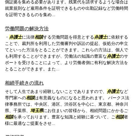
側証拠を集める必要があります。残業代を請求するような場合は
就業規則など雇用条件を証明できるものや出勤記録など労働時間
を証明できるものを集め...
労働問題の解決方法
・
弁護士
に法律
相談
する労働問題を得意とする
弁護士
に依頼する
ことで、裁判所を利用した労働審判や訴訟の提起、仮処分の申立
てといった方法をとることができます。これらの方法は、個人で
も利用することができますが、労働法の知識の豊富な
弁護士
のサ
ポートを受けることによって、より労働者側に有利な解決方法を
とることができます。また...
相続手続きの流れ
そして人生であまり経験しないことでありますので、
弁護士
など
専門家への
相談
は有意義なものになると思われます。 パークス法
律事務所では、中央区、港区、渋谷区を中心に、東京都、神奈川
県、千葉県、
埼玉県
にお住まいの皆様から、相続問題にかかるご
相談
を承っております。豊富な知識と経験に基づいて、ご
相談
者
様に最適なご提案をさせ...