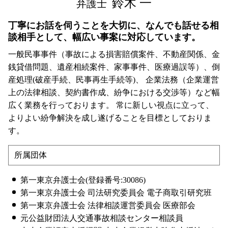
鈴木 一
弁護士
丁寧にお話を伺うことを大切に、なんでも話せる相
談相手として、幅広い事案に対応しています。
一般民事事件（事故による損害賠償案件、不動産関係、金
銭貸借問題、遺産相続案件、家事事件、医療過誤等）、倒
産処理(破産手続、民事再生手続等)、 企業法務（企業運営
上の法律相談、契約書作成、紛争における交渉等）など幅
広く業務を行っております。 常に新しい視点に立って、
よりよい紛争解決を成し遂げることを目標としておりま
す。
所属団体
第一東京弁護士会(登録番号:30086)
第一東京弁護士会 司法研究委員会 電子商取引研究班
第一東京弁護士会 法律相談運営委員会 医療部会
元公益財団法人交通事故相談センター相談員