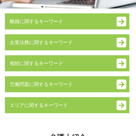
離婚に関するキーワード
不妊 離婚
企業法務に関するキーワード
養育費 強制執行
養育費 未払い
株式交換 株式移転
不倫 親権
相続に関するキーワード
民事 再生
ギャンブル依存症 離婚
m&a 相談
dv 夫 離婚
相続 借金
企業 合併
財産分与 とは
労働問題に関するキーワード
代襲相続 とは
無議決権 株式
妻 浮気 離婚
連帯保証人 相続
事業譲渡 契約書
離婚調停 費用
労働問題とは
相続放棄 費用
資本 提携
性格の不一致 離婚 慰謝料
エリアに関するキーワード
労働問題
相続 種類
新設 分割 吸収
養育費 離婚後
未払い 退職金
公正証書遺言 効力
事業譲渡 契約
親権 とは
中央区 遺留分 弁護士 相談
残業代請求 時効
相続放棄 期間
訴訟 手続
養育費 いつまで
千葉県 不当解雇 弁護士 相談
労働問題 相談
遺留分 計算
事業承継 補助金
リストラ 離婚