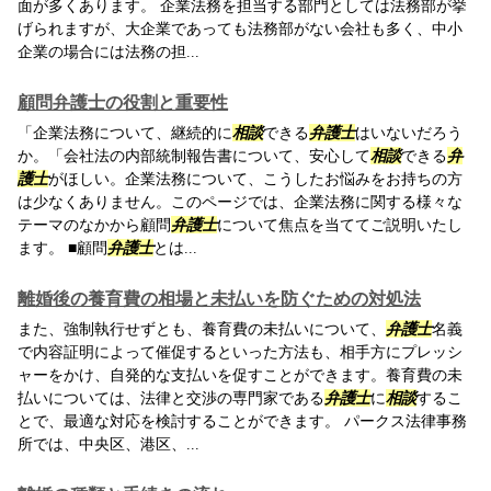
面が多くあります。 企業法務を担当する部門としては法務部が挙
げられますが、大企業であっても法務部がない会社も多く、中小
企業の場合には法務の担...
顧問弁護士の役割と重要性
「企業法務について、継続的に
相談
できる
弁護士
はいないだろう
か。「会社法の内部統制報告書について、安心して
相談
できる
弁
護士
がほしい。企業法務について、こうしたお悩みをお持ちの方
は少なくありません。このページでは、企業法務に関する様々な
テーマのなかから顧問
弁護士
について焦点を当ててご説明いたし
ます。 ■顧問
弁護士
とは...
離婚後の養育費の相場と未払いを防ぐための対処法
また、強制執行せずとも、養育費の未払いについて、
弁護士
名義
で内容証明によって催促するといった方法も、相手方にプレッシ
ャーをかけ、自発的な支払いを促すことができます。養育費の未
払いについては、法律と交渉の専門家である
弁護士
に
相談
するこ
とで、最適な対応を検討することができます。 パークス法律事務
所では、中央区、港区、...