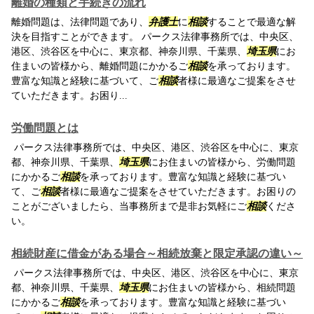
離婚の種類と手続きの流れ
離婚問題は、法律問題であり、
弁護士
に
相談
することで最適な解
決を目指すことができます。 パークス法律事務所では、中央区、
港区、渋谷区を中心に、東京都、神奈川県、千葉県、
埼玉県
にお
住まいの皆様から、離婚問題にかかるご
相談
を承っております。
豊富な知識と経験に基づいて、ご
相談
者様に最適なご提案をさせ
ていただきます。お困り...
労働問題とは
パークス法律事務所では、中央区、港区、渋谷区を中心に、東京
都、神奈川県、千葉県、
埼玉県
にお住まいの皆様から、労働問題
にかかるご
相談
を承っております。豊富な知識と経験に基づい
て、ご
相談
者様に最適なご提案をさせていただきます。お困りの
ことがございましたら、当事務所まで是非お気軽にご
相談
くださ
い。
相続財産に借金がある場合～相続放棄と限定承認の違い～
パークス法律事務所では、中央区、港区、渋谷区を中心に、東京
都、神奈川県、千葉県、
埼玉県
にお住まいの皆様から、相続問題
にかかるご
相談
を承っております。豊富な知識と経験に基づい