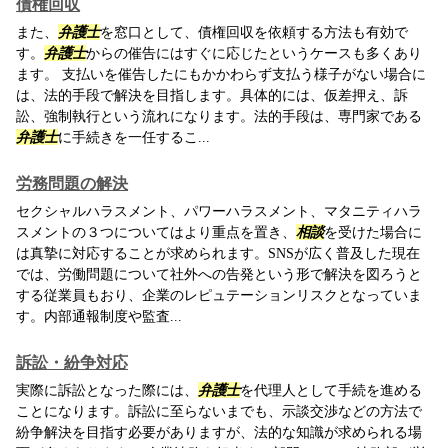
債権回収
また、
弁護士
を窓口として、債権回収を依頼する方法も有効で
す。
弁護士
からの催告にはすぐに応じたというケースも多くあり
ます。 支払いを催告したにもかかわらず支払う様子がない場合に
は、法的手段で解決を目指します。具体的には、仮差押え、訴
訟、強制執行という流れになります。法的手段は、専門家である
弁護士
に手続きを一任するこ...
労務問題の解決
セクシャルハラスメント、パワーハラスメント、マタニティハラ
スメントの３つについてはより重点を置き、
相談
を受けた場合に
は真摯に対応することが求められます。SNSが広く普及した現在
では、労働問題について社外への告発という形で解決を図ろうと
する従業員もおり、企業のレピュテーションリスクとなっていま
す。内部通報制度や監査...
訴訟・紛争対応
実際に訴訟となった際には、
弁護士
を代理人として手続を進める
ことになります。訴訟に至らないまでも、示談交渉などの方法で
紛争解決を目指す必要がありますが、法的な知識が求められる場