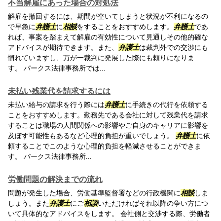
不当解雇にあった場合の対処法
解雇を撤回するには、期間が空いてしまうと状況が不利になるの
で早急に
弁護士
に
相談
をすることをおすすめします。
弁護士
であ
れば、事案を踏まえて解雇の有効性について見通しその他的確な
アドバイスが期待できます。また、
弁護士
は裁判外での交渉にも
慣れていますし、万が一裁判に発展した際にも頼りになりま
す。 パークス法律事務所では...
未払い残業代を請求するには
未払い給与の請求を行う際には
弁護士
に手続きの代行を依頼する
ことをおすすめします。勤務先である会社に対して残業代を請求
することは職場の人間関係への影響やご自身のキャリアに影響を
及ぼす可能性もあるなど心理的負担が重いでしょう。
弁護士
に依
頼することでこのような心理的負担を軽減させることができま
す。 パークス法律事務所...
労働問題の解決までの流れ
問題が発生した場合、労働基準監督署などの行政機関に
相談
しま
しょう。また
弁護士
にご
相談
いただければそれ以降の争い方につ
いて具体的なアドバイスをします。 会社側と交渉する際、労働者