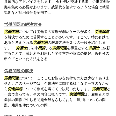
具体的なアドバイスをします。 会社側と交渉する際、労働者側証
拠を集める必要があります。残業代を請求するような場合は就業
規則など雇用条件を証明で...
労働問題の解決方法
労働問題
については労働者の立場が弱いケースが多く、
労働問題
を解決するために苦労することが多いです。そこで、特に有効で
あると考えられる
労働問題
の解決方法を２つの手段を紹介しま
す。 ・
弁護士
に法律
相談
する
労働問題
を得意とする
弁護士
に依頼
することで、裁判所を利用した労働審判や訴訟の提起、仮処分の
申立てといった方法をとる...
労務問題の解決
労働問題
について、こうしたお悩みをお持ちの方は少なくありま
せん。このページでは、企業法務に関する様々なテーマのなかか
ら
労働問題
について焦点を当ててご説明いたします。
労働問題
と
一言で言っても、その内容は様々です。
労働問題
は、雇用者と従
業員の関係で生じる問題全般をさしており、雇用についての問
題、雇用条件についての問...