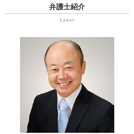
成年後見 弁護士
議決権 とは
身上監護権
中央区 慰謝料 弁護士 相談
弁護士紹介
残業代請求 時効
相続 種類
技術 提携
養育費 いつまで
埼玉県 遺留分 弁護士 相談
雇用契約書 残業代 記載なし
遺留分侵害額請求権 時効
株式交換 適格要件
離婚裁判 費用
Lawer
千葉県 遺言書 弁護士 相談
労働問題 弁護士
連帯保証人 相続
合併 買収 違い
不妊 離婚
東京都 慰謝料 弁護士 相談
不当解雇 裁判
公正証書遺言 必要書類
株式交換 株式移転
離婚 理由 モラハラ
渋谷区 養育費 弁護士 相談
残業代請求 弁護士
相続人 調査 方法
特別 決議
離婚調停 費用
渋谷区 遺産分割協議 弁護士 相談
労働問題 相談
公正証書遺言 効力
資本提携 メリット
養育費 未払い
中央区 相続 弁護士 相談
退職金 時効
相続人 範囲
事業譲渡 手続き
埼玉県 遺言書 弁護士 相談
労働問題とは
任意後見 契約
簡易 株式交換
千葉県 残業代未払い 弁護士 相談
不当解雇 慰謝料
公正証書遺言
m&a とは
神奈川県 相続放棄 弁護士 相談
労働問題 弁護士 費用
相続財産 とは
東京都 養育費 弁護士 相談
不当解雇 相談
相続 遺贈 違い
神奈川県 顧問弁護士 弁護士 相談
遺留分
東京都 遺留分 弁護士 相談
渋谷区 不貞行為 弁護士 相談
神奈川県 相続 弁護士 相談
東京都 企業法務 弁護士 相談
渋谷区 相続 弁護士 相談
神奈川県 親権 弁護士 相談