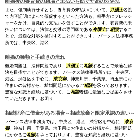
離婚後の養育費の相場と未払いを防ぐための対処法
また、強制執行せずとも、養育費の未払いについて、
弁護士
名義
で内容証明によって催促するといった方法も、相手方にプレッシ
ャーをかけ、自発的な支払いを促すことができます。養育費の未
払いについては、法律と交渉の専門家である
弁護士
に
相談
するこ
とで、最適な対応を検討することができます。 パークス法律事務
所では、中央区、港区、...
離婚の種類と手続きの流れ
離婚問題は、法律問題であり、
弁護士
に
相談
することで最適な解
決を目指すことができます。 パークス法律事務所では、中央区、
港区、渋谷区を中心に、
東京都
、神奈川県、千葉県、埼玉県にお
住まいの皆様から、離婚問題にかかるご
相談
を承っております。
豊富な知識と経験に基づいて、ご
相談
者様に最適なご提案をさせ
ていただきます。お困り...
相続財産に借金がある場合～相続放棄と限定承認の違い～
パークス法律事務所では、中央区、港区、渋谷区を中心に、
東京
都
、神奈川県、千葉県、埼玉県にお住まいの皆様から、相続問題
にかかるご
相談
を承っております。豊富な知識と経験に基づい