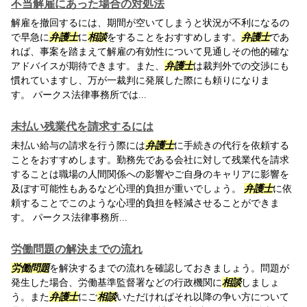
不当解雇にあった場合の対処法
解雇を撤回するには、期間が空いてしまうと状況が不利になるの
で早急に
弁護士
に
相談
をすることをおすすめします。
弁護士
であ
れば、事案を踏まえて解雇の有効性について見通しその他的確な
アドバイスが期待できます。また、
弁護士
は裁判外での交渉にも
慣れていますし、万が一裁判に発展した際にも頼りになりま
す。 パークス法律事務所では...
未払い残業代を請求するには
未払い給与の請求を行う際には
弁護士
に手続きの代行を依頼する
ことをおすすめします。勤務先である会社に対して残業代を請求
することは職場の人間関係への影響やご自身のキャリアに影響を
及ぼす可能性もあるなど心理的負担が重いでしょう。
弁護士
に依
頼することでこのような心理的負担を軽減させることができま
す。 パークス法律事務所...
労働問題の解決までの流れ
労働問題
を解決するまでの流れを確認しておきましょう。問題が
発生した場合、労働基準監督署などの行政機関に
相談
しましょ
う。また
弁護士
にご
相談
いただければそれ以降の争い方について