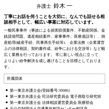
鈴木 一
弁護士
丁寧にお話を伺うことを大切に、なんでも話せる相
談相手として、幅広い事案に対応しています。
一般民事事件（事故による損害賠償案件、不動産関係、金
銭貸借問題、遺産相続案件、家事事件、医療過誤等）、倒
産処理(破産手続、民事再生手続等)、 企業法務（企業運営
上の法律相談、契約書作成、紛争における交渉等）など幅
広く業務を行っております。 常に新しい視点に立って、
よりよい紛争解決を成し遂げることを目標としておりま
す。
所属団体
第一東京弁護士会(登録番号:30086)
第一東京弁護士会 司法研究委員会 電子商取引研究班
第一東京弁護士会 法律相談運営委員会 医療部会
元公益財団法人交通事故相談センター相談員