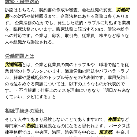
訴訟・紛争対応
訴訟はもちろん、契約書の作成や審査、会社組織の変更、
労働問
題
への対応や債権回収まで、企業法務にあたる業務は多くありま
す。 企業法務のなかでも、発生した法的トラブルに対処する業務
を、臨床法務といいます。臨床法務に該当するのは、訴訟や紛争
への対応です。企業は、顧客、取引先、従業員、株主など様々な
人や組織から訴訟される...
労働問題とは
労働問題
とは、企業と従業員の間のトラブルや、職場で起こる従
業員間のトラブルをいいます。過重労働の問題やパワハラトラブ
ル、解雇や懲戒処分のトラブル等がその代表例です。雇用契約上
の地位をめぐる問題については、以下のようなものが代表的で
す。 ・不当解雇：仕事上のミスを理由にいきなり「明日から来な
くていい、クビにする」と...
相続手続きの流れ
そして人生であまり経験しないことでありますので、
弁護士
など
専門家への
相談
は有意義なものになると思われます。 パークス法
律事務所では、中央区、港区、渋谷区を中心に、
東京都
、神奈川