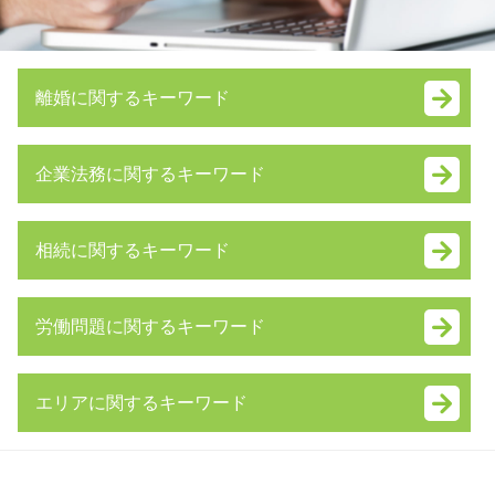
離婚に関するキーワード
妻 モラハラ
企業法務に関するキーワード
離婚 拒否
養育費 強制執行
訴訟 手続
調停 費用
相続に関するキーワード
株式交換 比率
養育費 相場 計算
退職勧奨 違法
離婚 親権 手続き
みなし相続財産 とは
秘密保持契約 nda
離婚後 手続き
労働問題に関するキーワード
相続 借金
普通 決議
養育費 支払われない
相続 順位
戦略 法務
不倫 親権
不当解雇 慰謝料 相場
相続財産 寄付
株式 譲渡 個人
養育費 相場
エリアに関するキーワード
未払い 退職金
内縁 相続
予防 法務 とは
リストラ 離婚
雇用契約書 残業代
相続人 調査 自分で
m&a メリット
ギャンブル依存症 離婚
神奈川県 労働問題 弁護士 相談
労働問題
自筆証書遺言 書き方
契約 不履行
親権 とは
東京都 顧問弁護士 弁護士 相談
労働問題 弁護士 東京