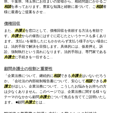
県、千葉県、埼玉県にお住まいの皆様から、相続問題にかかるご
相談
を承っております。豊富な知識と経験に基づいて、ご
相談
者
様に最適なご提案をさせ...
債権回収
また、
弁護士
を窓口として、債権回収を依頼する方法も有効で
す。
弁護士
からの催告にはすぐに応じたというケースも多くあり
ます。 支払いを催告したにもかかわらず支払う様子がない場合に
は、法的手段で解決を目指します。具体的には、仮差押え、訴
訟、強制執行という流れになります。法的手段は、専門家である
弁護士
に手続きを一任するこ...
顧問弁護士の役割と重要性
「企業法務について、継続的に
相談
できる
弁護士
はいないだろう
か。「会社法の内部統制報告書について、安心して
相談
できる
弁
護士
がほしい。企業法務について、こうしたお悩みをお持ちの方
は少なくありません。このページでは、企業法務に関する様々な
テーマのなかから顧問
弁護士
について焦点を当ててご説明いたし
ます。 ■顧問
弁護士
とは...