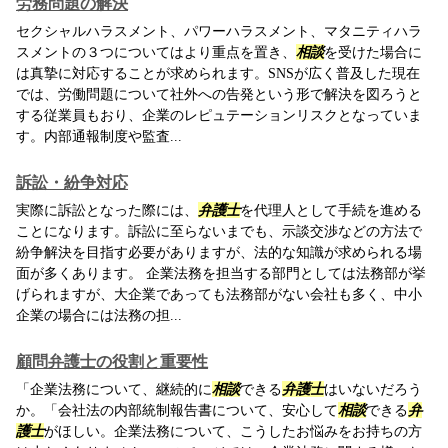
労務問題の解決
セクシャルハラスメント、パワーハラスメント、マタニティハラ
スメントの３つについてはより重点を置き、
相談
を受けた場合に
は真摯に対応することが求められます。SNSが広く普及した現在
では、労働問題について社外への告発という形で解決を図ろうと
する従業員もおり、企業のレピュテーションリスクとなっていま
す。内部通報制度や監査...
訴訟・紛争対応
実際に訴訟となった際には、
弁護士
を代理人として手続を進める
ことになります。訴訟に至らないまでも、示談交渉などの方法で
紛争解決を目指す必要がありますが、法的な知識が求められる場
面が多くあります。 企業法務を担当する部門としては法務部が挙
げられますが、大企業であっても法務部がない会社も多く、中小
企業の場合には法務の担...
顧問弁護士の役割と重要性
「企業法務について、継続的に
相談
できる
弁護士
はいないだろう
か。「会社法の内部統制報告書について、安心して
相談
できる
弁
護士
がほしい。企業法務について、こうしたお悩みをお持ちの方