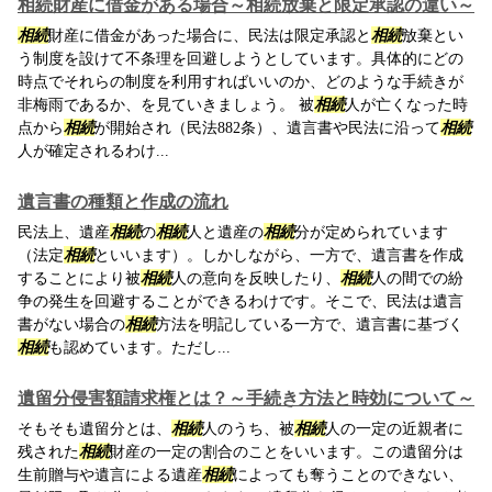
相続財産に借金がある場合～相続放棄と限定承認の違い～
相続
財産に借金があった場合に、民法は限定承認と
相続
放棄とい
う制度を設けて不条理を回避しようとしています。具体的にどの
時点でそれらの制度を利用すればいいのか、どのような手続きが
非梅雨であるか、を見ていきましょう。 被
相続
人が亡くなった時
点から
相続
が開始され（民法882条）、遺言書や民法に沿って
相続
人が確定されるわけ...
遺言書の種類と作成の流れ
民法上、遺産
相続
の
相続
人と遺産の
相続
分が定められています
（法定
相続
といいます）。しかしながら、一方で、遺言書を作成
することにより被
相続
人の意向を反映したり、
相続
人の間での紛
争の発生を回避することができるわけです。そこで、民法は遺言
書がない場合の
相続
方法を明記している一方で、遺言書に基づく
相続
も認めています。ただし...
遺留分侵害額請求権とは？～手続き方法と時効について～
そもそも遺留分とは、
相続
人のうち、被
相続
人の一定の近親者に
残された
相続
財産の一定の割合のことをいいます。この遺留分は
生前贈与や遺言による遺産
相続
によっても奪うことのできない、