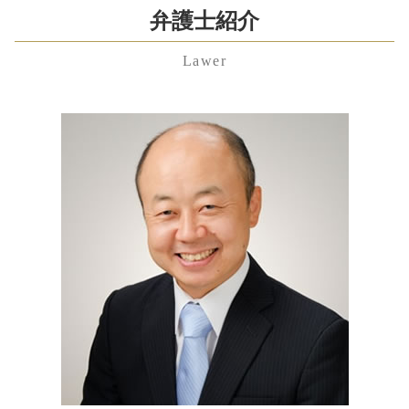
連帯保証人 相続
業務 提携 契約書
親権 とは
神奈川県 不当解雇 弁護士 相談
弁護士紹介
不当解雇 裁判
限定 承認
企業法務 とは
離婚 期間
神奈川県 顧問弁護士 弁護士 相談
労働問題 相談
相続 順位
事業承継 個人
離婚 弁護士 費用
Lawer
埼玉県 慰謝料 弁護士 相談
労働問題とは
相続財産 調査
吸収 合併 株式
財産分与 割合
千葉県 労働問題 弁護士 相談
不当解雇 慰謝料 相場
相続財産 とは
吸収 合併
離婚 証人
埼玉県 残業代未払い 弁護士 相談
未払い 退職金
相続財産 寄付
会社法 内部統制
親権 父親 勝ち取る
東京都 不当解雇 弁護士 相談
不当解雇 相談
遺留分
新設 合併
養育費 相場 計算
東京都 遺言書 弁護士 相談
雇用契約書 残業代 記載なし
相続 遺贈 違い
事業譲渡 契約書
埼玉県 不貞行為 弁護士 相談
労働問題
公正証書遺言 作り方
株式 譲渡
渋谷区 親権 弁護士 相談
労働問題 弁護士 費用
任意後見 契約
紛争解決 方法
神奈川県 相続 弁護士 相談
労働問題 弁護士
相続 手続き 期限
渋谷区 離婚 弁護士 相談
労働問題 弁護士 東京
相続 借金
千葉県 企業法務 弁護士 相談
公正証書遺言 もめる
神奈川県 慰謝料 弁護士 相談
埼玉県 遺言書 弁護士 相談
渋谷区 企業法務 弁護士 相談
千葉県 不当解雇 弁護士 相談
千葉県 離婚 弁護士 相談
港区 遺留分 弁護士 相談