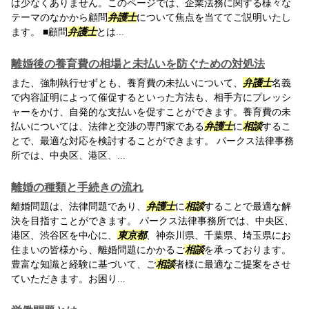
は少なくありません。このページでは、企業法務に関する様々な
テーマのなかから顧問
弁護士
について焦点を当ててご説明いたし
ます。 ■顧問
弁護士
とは...
離婚後の養育費の相場と未払いを防ぐための対処法
また、強制執行せずとも、養育費の未払いについて、
弁護士
名義
で内容証明によって催促するといった方法も、相手方にプレッシ
ャーをかけ、自発的な支払いを促すことができます。養育費の未
払いについては、法律と交渉の専門家である
弁護士
に
相談
するこ
とで、最適な対応を検討することができます。 パークス法律事務
所では、中央区、港区、...
離婚の種類と手続きの流れ
離婚問題は、法律問題であり、
弁護士
に
相談
することで最適な解
決を目指すことができます。 パークス法律事務所では、中央区、
港区、渋谷区を中心に、
東京都
、神奈川県、千葉県、埼玉県にお
住まいの皆様から、離婚問題にかかるご
相談
を承っております。
豊富な知識と経験に基づいて、ご
相談
者様に最適なご提案をさせ
ていただきます。お困り...