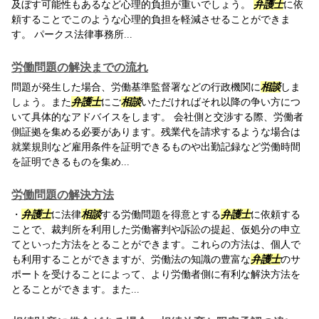
及ぼす可能性もあるなど心理的負担が重いでしょう。
弁護士
に依
頼することでこのような心理的負担を軽減させることができま
す。 パークス法律事務所...
労働問題の解決までの流れ
問題が発生した場合、労働基準監督署などの行政機関に
相談
しま
しょう。また
弁護士
にご
相談
いただければそれ以降の争い方につ
いて具体的なアドバイスをします。 会社側と交渉する際、労働者
側証拠を集める必要があります。残業代を請求するような場合は
就業規則など雇用条件を証明できるものや出勤記録など労働時間
を証明できるものを集め...
労働問題の解決方法
・
弁護士
に法律
相談
する労働問題を得意とする
弁護士
に依頼する
ことで、裁判所を利用した労働審判や訴訟の提起、仮処分の申立
てといった方法をとることができます。これらの方法は、個人で
も利用することができますが、労働法の知識の豊富な
弁護士
のサ
ポートを受けることによって、より労働者側に有利な解決方法を
とることができます。また...