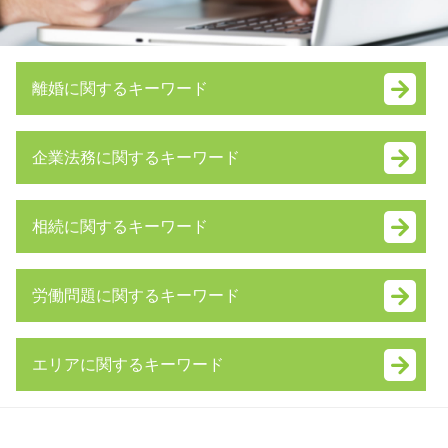
離婚に関するキーワード
財産分与 対象
企業法務に関するキーワード
スピード 離婚
財産管理権
内部統制 報告書
共同親権 メリット デメリット
相続に関するキーワード
簡易 分割
離婚調停 不成立
m&a デメリット
婚姻費用分担請求 内容証明
相続放棄 手続き
技術 提携
モラハラ 離婚 慰謝料
労働問題に関するキーワード
寄与分 相続
会社分割 手続き
監護権
相続財産 調査 自分で
株式交換 適格要件
離婚 拒否
残業代請求 弁護士
公正証書遺言 費用
資本 提携
養育費 未払い
エリアに関するキーワード
残業代請求 時効
限定承認 手続き
企業 法務 弁護士
離婚 理由 モラハラ
不当解雇 慰謝料
公正証書遺言
株式交換 メリット
財産分与 対象にならないもの
渋谷区 顧問弁護士 弁護士 相談
雇用契約書 残業代
相続人 範囲
事業譲渡 契約
審判 離婚
渋谷区 不当解雇 弁護士 相談
退職金 時効