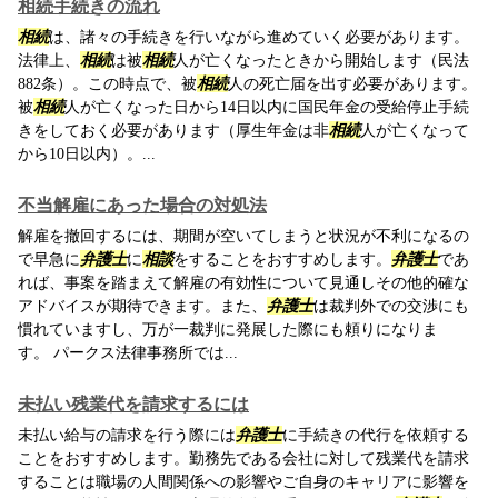
相続手続きの流れ
相続
は、諸々の手続きを行いながら進めていく必要があります。
法律上、
相続
は被
相続
人が亡くなったときから開始します（民法
882条）。この時点で、被
相続
人の死亡届を出す必要があります。
被
相続
人が亡くなった日から14日以内に国民年金の受給停止手続
きをしておく必要があります（厚生年金は非
相続
人が亡くなって
から10日以内）。...
不当解雇にあった場合の対処法
解雇を撤回するには、期間が空いてしまうと状況が不利になるの
で早急に
弁護士
に
相談
をすることをおすすめします。
弁護士
であ
れば、事案を踏まえて解雇の有効性について見通しその他的確な
アドバイスが期待できます。また、
弁護士
は裁判外での交渉にも
慣れていますし、万が一裁判に発展した際にも頼りになりま
す。 パークス法律事務所では...
未払い残業代を請求するには
未払い給与の請求を行う際には
弁護士
に手続きの代行を依頼する
ことをおすすめします。勤務先である会社に対して残業代を請求
することは職場の人間関係への影響やご自身のキャリアに影響を