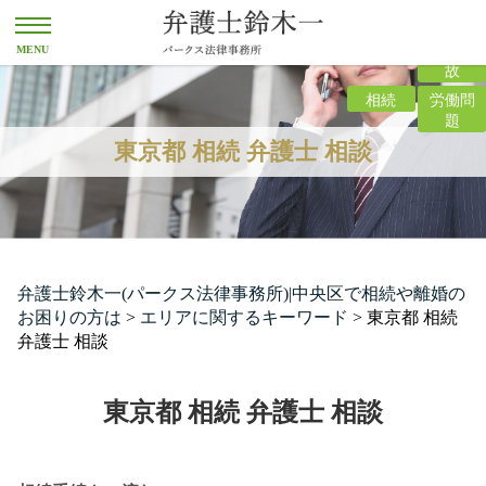
離婚
交通事
故
相続
労働問
題
東京都 相続 弁護士 相談
弁護士鈴木一(パークス法律事務所)|中央区で相続や離婚の
お困りの方は
>
エリアに関するキーワード
>
東京都 相続
弁護士 相談
東京都 相続 弁護士 相談