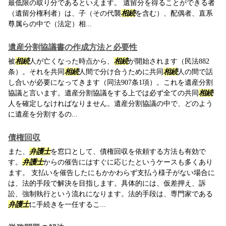
最低限の取り分であるといえます。 遺留分を得ることができる者
（遺留分権利者）は、子（その代襲
相続
を含む）、配偶者、直系
尊属らの中で（法定）相...
遺産分割協議書の作成方法と必要性
被
相続
人が亡くなった時点から、
相続
が開始されます（民法882
条）。それを共同
相続
人間で分け合うために共同
相続
人の間で話
し合いが必要になってきます（同法907条1項）。これを遺産分割
協議と言います。遺産分割協議をする上では必ず全ての共同
相続
人を確定しなければなりません。遺産分割協議の中で、どのよう
に遺産を分割するの...
債権回収
また、
弁護士
を窓口として、債権回収を依頼する方法も有効で
す。
弁護士
からの催告にはすぐに応じたというケースも多くあり
ます。 支払いを催告したにもかかわらず支払う様子がない場合に
は、法的手段で解決を目指します。具体的には、仮差押え、訴
訟、強制執行という流れになります。法的手段は、専門家である
弁護士
に手続きを一任するこ...