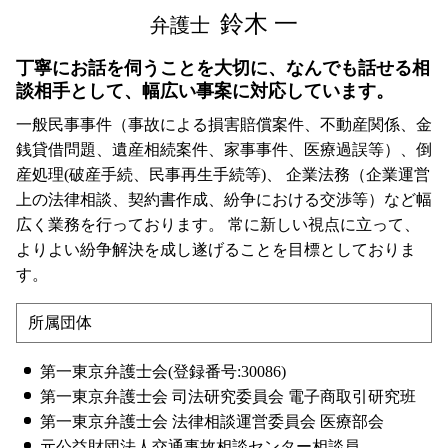
鈴木 一
弁護士
丁寧にお話を伺うことを大切に、なんでも話せる相
談相手として、幅広い事案に対応しています。
一般民事事件（事故による損害賠償案件、不動産関係、金
銭貸借問題、遺産相続案件、家事事件、医療過誤等）、倒
産処理(破産手続、民事再生手続等)、 企業法務（企業運営
上の法律相談、契約書作成、紛争における交渉等）など幅
広く業務を行っております。 常に新しい視点に立って、
よりよい紛争解決を成し遂げることを目標としておりま
す。
所属団体
第一東京弁護士会(登録番号:30086)
第一東京弁護士会 司法研究委員会 電子商取引研究班
第一東京弁護士会 法律相談運営委員会 医療部会
元公益財団法人交通事故相談センター相談員