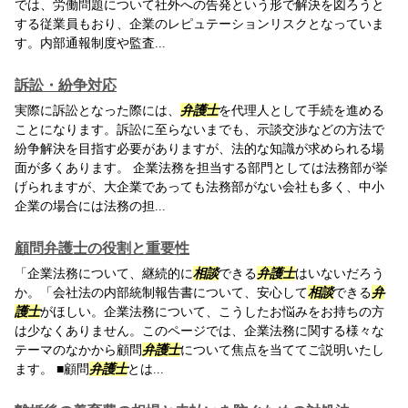
では、労働問題について社外への告発という形で解決を図ろうと
する従業員もおり、企業のレピュテーションリスクとなっていま
す。内部通報制度や監査...
訴訟・紛争対応
実際に訴訟となった際には、
弁護士
を代理人として手続を進める
ことになります。訴訟に至らないまでも、示談交渉などの方法で
紛争解決を目指す必要がありますが、法的な知識が求められる場
面が多くあります。 企業法務を担当する部門としては法務部が挙
げられますが、大企業であっても法務部がない会社も多く、中小
企業の場合には法務の担...
顧問弁護士の役割と重要性
「企業法務について、継続的に
相談
できる
弁護士
はいないだろう
か。「会社法の内部統制報告書について、安心して
相談
できる
弁
護士
がほしい。企業法務について、こうしたお悩みをお持ちの方
は少なくありません。このページでは、企業法務に関する様々な
テーマのなかから顧問
弁護士
について焦点を当ててご説明いたし
ます。 ■顧問
弁護士
とは...