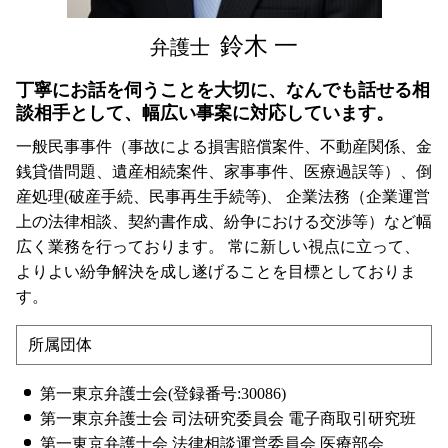
渋谷区 親権 弁護士 相談
鈴木 一
弁護士
丁寧にお話を伺うことを大切に、なんでも話せる相
談相手として、幅広い事案に対応しています。
一般民事事件（事故による損害賠償案件、不動産関係、金
銭貸借問題、遺産相続案件、家事事件、医療過誤等）、倒
産処理(破産手続、民事再生手続等)、 企業法務（企業運営
上の法律相談、契約書作成、紛争における交渉等）など幅
広く業務を行っております。 常に新しい視点に立って、
よりよい紛争解決を成し遂げることを目標としておりま
す。
所属団体
第一東京弁護士会(登録番号:30086)
第一東京弁護士会 司法研究委員会 電子商取引研究班
第一東京弁護士会 法律相談運営委員会 医療部会