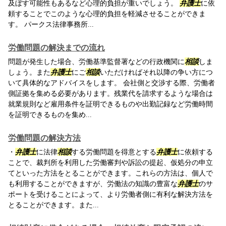
及ぼす可能性もあるなど心理的負担が重いでしょう。
弁護士
に依
頼することでこのような心理的負担を軽減させることができま
す。 パークス法律事務所...
労働問題の解決までの流れ
問題が発生した場合、労働基準監督署などの行政機関に
相談
しま
しょう。また
弁護士
にご
相談
いただければそれ以降の争い方につ
いて具体的なアドバイスをします。 会社側と交渉する際、労働者
側証拠を集める必要があります。残業代を請求するような場合は
就業規則など雇用条件を証明できるものや出勤記録など労働時間
を証明できるものを集め...
労働問題の解決方法
・
弁護士
に法律
相談
する労働問題を得意とする
弁護士
に依頼する
ことで、裁判所を利用した労働審判や訴訟の提起、仮処分の申立
てといった方法をとることができます。これらの方法は、個人で
も利用することができますが、労働法の知識の豊富な
弁護士
のサ
ポートを受けることによって、より労働者側に有利な解決方法を
とることができます。また...