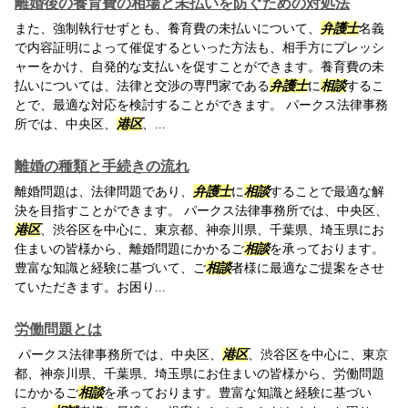
離婚後の養育費の相場と未払いを防ぐための対処法
また、強制執行せずとも、養育費の未払いについて、
弁護士
名義
で内容証明によって催促するといった方法も、相手方にプレッシ
ャーをかけ、自発的な支払いを促すことができます。養育費の未
払いについては、法律と交渉の専門家である
弁護士
に
相談
するこ
とで、最適な対応を検討することができます。 パークス法律事務
所では、中央区、
港区
、...
離婚の種類と手続きの流れ
離婚問題は、法律問題であり、
弁護士
に
相談
することで最適な解
決を目指すことができます。 パークス法律事務所では、中央区、
港区
、渋谷区を中心に、東京都、神奈川県、千葉県、埼玉県にお
住まいの皆様から、離婚問題にかかるご
相談
を承っております。
豊富な知識と経験に基づいて、ご
相談
者様に最適なご提案をさせ
ていただきます。お困り...
労働問題とは
パークス法律事務所では、中央区、
港区
、渋谷区を中心に、東京
都、神奈川県、千葉県、埼玉県にお住まいの皆様から、労働問題
にかかるご
相談
を承っております。豊富な知識と経験に基づい