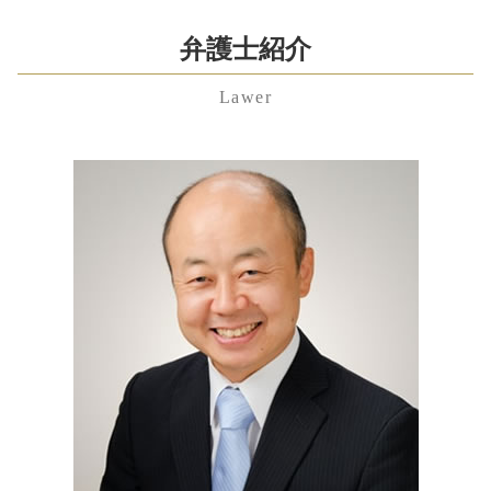
民事 再生
離婚調停 費用
中央区 相続 弁護士 相談
労働問題とは
連帯保証人 相続
吸収 合併 株式
養育費 公正証書
渋谷区 労働問題 弁護士 相談
弁護士紹介
残業代請求 弁護士
成年後見 費用
合同 会社 から 株式
養育費 離婚後
渋谷区 企業法務 弁護士 相談
労働問題
公正証書遺言 作り方
共益権
不妊 離婚
Lawer
千葉県 残業代未払い 弁護士 相談
不当解雇 裁判
公正証書遺言
新設 分割 吸収
婚姻費用分担請求 内容証明
東京都 顧問弁護士 弁護士 相談
不当解雇 慰謝料 相場
相続財産 寄付
就業規則 とは
スピード 離婚
中央区 不貞行為 弁護士 相談
労働問題 相談
相続 借金
株式交換 仕訳
熟年 離婚
東京都 親権 弁護士 相談
雇用契約書 残業代 記載なし
公正証書遺言 もめる
顧問 契約書
離婚後 手続き
神奈川県 親権 弁護士 相談
不当解雇 慰謝料
相続財産 調査 自分で
m&a デメリット
渋谷区 遺産分割協議 弁護士 相談
労働問題 弁護士
相続財産 とは
企業 合併
埼玉県 遺留分 弁護士 相談
未払い 退職金
寄与分 相続
事業譲渡 会社分割
東京都 残業代未払い 弁護士 相談
労働問題 弁護士 東京
公正証書遺言 費用
埼玉県 遺言書 弁護士 相談
不当解雇 相談
遺留分
東京都 相続 弁護士 相談
公正証書遺言 効力
埼玉県 養育費 弁護士 相談
千葉県 離婚 弁護士 相談
港区 不当解雇 弁護士 相談
港区 相続 弁護士 相談
埼玉県 企業法務 弁護士 相談