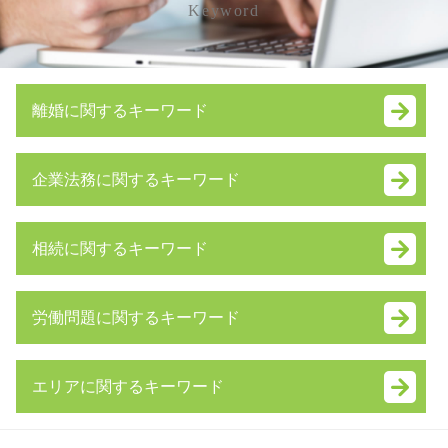
Keyword
離婚に関するキーワード
監護権
企業法務に関するキーワード
共同親権 メリット デメリット
ギャンブル依存症 離婚
資本提携 メリット
離婚 協議書 書き方
相続に関するキーワード
m&a メリット
モラハラ 離婚 証拠
内部統制 報告書
親権 いつまで
成年後見 弁護士
吸収 分割
離婚 調停 親権
労働問題に関するキーワード
相続財産 調査
議決権 とは
調停 費用
限定承認 手続き
株式交換 比率
親権 とは
残業代請求 時効
内縁 相続
契約 不履行
離婚 親権 父親
エリアに関するキーワード
退職金 時効
相続 順位
事業譲渡 手続き
養育費 未払い
労働問題 弁護士 費用
相続放棄 費用
事業譲渡 契約
リストラ 離婚
渋谷区 相続 弁護士 相談
雇用契約書 残業代
みなし相続財産 とは