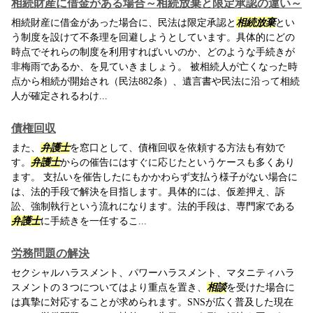
相続財産に借金がある場合～相続放棄と限定承認の違い～
相続財産に借金があった場合に、民法は限定承認と
相続放棄
とい
う制度を設けて不条理を回避しようとしています。具体的にどの
時点でそれらの制度を利用すればいいのか、どのような手続きが
非梅雨であるか、を見ていきましょう。 被相続人が亡くなった時
点から相続が開始され（民法882条）、遺言書や民法に沿って相続
人が確定されるわけ...
債権回収
また、
弁護士
を窓口として、債権回収を依頼する方法も有効で
す。
弁護士
からの催告にはすぐに応じたというケースも多くあり
ます。 支払いを催告したにもかかわらず支払う様子がない場合に
は、法的手段で解決を目指します。具体的には、仮差押え、訴
訟、強制執行という流れになります。法的手段は、専門家である
弁護士
に手続きを一任するこ...
労務問題の解決
セクシャルハラスメント、パワーハラスメント、マタニティハラ
スメントの３つについてはより重点を置き、
相談
を受けた場合に
は真摯に対応することが求められます。SNSが広く普及した現在