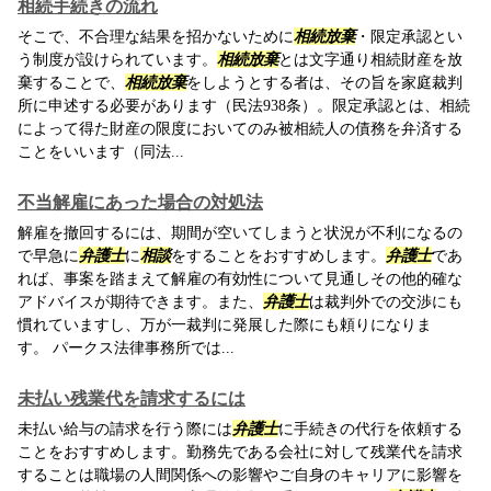
相続手続きの流れ
そこで、不合理な結果を招かないために
相続放棄
・限定承認とい
う制度が設けられています。
相続放棄
とは文字通り相続財産を放
棄することで、
相続放棄
をしようとする者は、その旨を家庭裁判
所に申述する必要があります（民法938条）。限定承認とは、相続
によって得た財産の限度においてのみ被相続人の債務を弁済する
ことをいいます（同法...
不当解雇にあった場合の対処法
解雇を撤回するには、期間が空いてしまうと状況が不利になるの
で早急に
弁護士
に
相談
をすることをおすすめします。
弁護士
であ
れば、事案を踏まえて解雇の有効性について見通しその他的確な
アドバイスが期待できます。また、
弁護士
は裁判外での交渉にも
慣れていますし、万が一裁判に発展した際にも頼りになりま
す。 パークス法律事務所では...
未払い残業代を請求するには
未払い給与の請求を行う際には
弁護士
に手続きの代行を依頼する
ことをおすすめします。勤務先である会社に対して残業代を請求
することは職場の人間関係への影響やご自身のキャリアに影響を