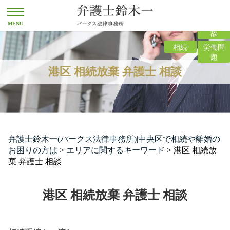
離婚
交通事
故
相続
労働問
題
港区 相続放棄 弁護士 相談
弁護士鈴木一(パークス法律事務所)|中央区で相続や離婚の
お困りの方は
>
エリアに関するキーワード
>
港区 相続放
棄 弁護士 相談
港区 相続放棄 弁護士 相談