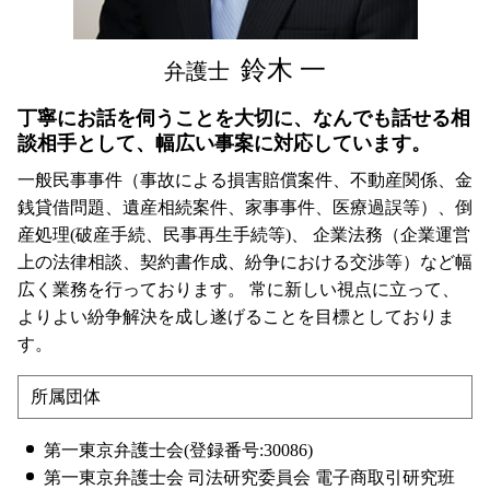
港区 労働問題 弁護士 相談
鈴木 一
弁護士
丁寧にお話を伺うことを大切に、なんでも話せる相
談相手として、幅広い事案に対応しています。
一般民事事件（事故による損害賠償案件、不動産関係、金
銭貸借問題、遺産相続案件、家事事件、医療過誤等）、倒
産処理(破産手続、民事再生手続等)、 企業法務（企業運営
上の法律相談、契約書作成、紛争における交渉等）など幅
広く業務を行っております。 常に新しい視点に立って、
よりよい紛争解決を成し遂げることを目標としておりま
す。
所属団体
第一東京弁護士会(登録番号:30086)
第一東京弁護士会 司法研究委員会 電子商取引研究班