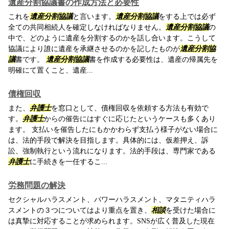
遺産分割協議書の作成方法と必要性
これを
遺産分割協議
と言います。
遺産分割協議
をする上では必ず
全ての共同相続人を確定しなければなりません。
遺産分割協議
の
中で、どのように遺産を分割するのかを話し合います。こうして
協議により誰に遺産を承継させるのかを記したものが
遺産分割協
議
書です。
遺産分割協議
書を作成する必要性は、遺産の帰属先を
明確にて置くこと、遺産...
債権回収
また、
弁護士
を窓口として、債権回収を依頼する方法も有効で
す。
弁護士
からの催告にはすぐに応じたというケースも多くあり
ます。 支払いを催告したにもかかわらず支払う様子がない場合に
は、法的手段で解決を目指します。具体的には、仮差押え、訴
訟、強制執行という流れになります。法的手段は、専門家である
弁護士
に手続きを一任するこ...
労務問題の解決
セクシャルハラスメント、パワーハラスメント、マタニティハラ
スメントの３つについてはより重点を置き、
相談
を受けた場合に
は真摯に対応することが求められます。SNSが広く普及した現在