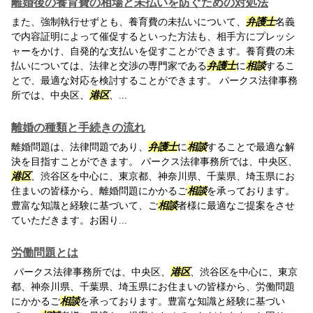
離婚後の養育費の相場と未払いを防ぐための対処法
また、強制執行せずとも、養育費の未払いについて、
弁護士
名義
で内容証明によって催促するといった方法も、相手方にプレッシ
ャーをかけ、自発的な支払いを促すことができます。養育費の未
払いについては、法律と交渉の専門家である
弁護士
に
相談
するこ
とで、最適な対応を検討することができます。 パークス法律事務
所では、中央区、
港区
、...
離婚の種類と手続きの流れ
離婚問題は、法律問題であり、
弁護士
に
相談
することで最適な解
決を目指すことができます。 パークス法律事務所では、中央区、
港区
、渋谷区を中心に、東京都、神奈川県、千葉県、埼玉県にお
住まいの皆様から、離婚問題にかかるご
相談
を承っております。
豊富な知識と経験に基づいて、ご
相談
者様に最適なご提案をさせ
ていただきます。お困り...
労働問題とは
パークス法律事務所では、中央区、
港区
、渋谷区を中心に、東京
都、神奈川県、千葉県、埼玉県にお住まいの皆様から、労働問題
にかかるご
相談
を承っております。豊富な知識と経験に基づい