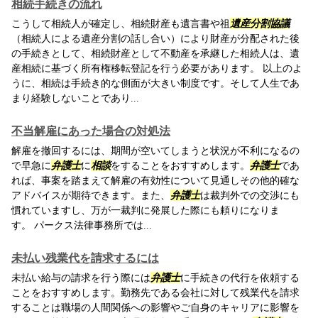
相続手続きの流れ
こうして相続人が確定し、相続財産も遺言書や祖
遺産分割協議
（相続人による遺産分割の話し合い）により財産が分配された後
の手続きとして、相続財産として不動産を承継した相続人は、遺
産相続に基づく所有権移転登記を行う必要があります。 以上のよ
うに、相続は手続き的な側面が大きい制度です。そして人生であ
まり経験しないことであり...
不当解雇にあった場合の対処法
解雇を撤回するには、期間が空いてしまうと状況が不利になるの
で早急に
弁護士
に
相談
をすることをおすすめします。
弁護士
であ
れば、事案を踏まえて解雇の有効性について見通しその他的確な
アドバイスが期待できます。また、
弁護士
は裁判外での交渉にも
慣れていますし、万が一裁判に発展した際にも頼りになりま
す。 パークス法律事務所では...
未払い残業代を請求するには
未払い給与の請求を行う際には
弁護士
に手続きの代行を依頼する
ことをおすすめします。勤務先である会社に対して残業代を請求
することは職場の人間関係への影響やご自身のキャリアに影響を