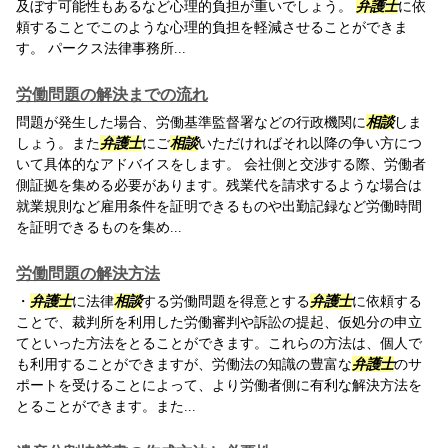
及ぼす可能性もあるなど心理的負担が重いでしょう。
弁護士
に依
頼することでこのような心理的負担を軽減させることができま
す。 パークス法律事務所...
労働問題の解決までの流れ
問題が発生した場合、労働基準監督署などの行政機関に
相談
しま
しょう。また
弁護士
にご
相談
いただければそれ以降の争い方につ
いて具体的なアドバイスをします。 会社側と交渉する際、労働者
側証拠を集める必要があります。残業代を請求するような場合は
就業規則など雇用条件を証明できるものや出勤記録など労働時間
を証明できるものを集め...
労働問題の解決方法
・
弁護士
に法律
相談
する労働問題を得意とする
弁護士
に依頼する
ことで、裁判所を利用した労働審判や訴訟の提起、仮処分の申立
てといった方法をとることができます。これらの方法は、個人で
も利用することができますが、労働法の知識の豊富な
弁護士
のサ
ポートを受けることによって、より労働者側に有利な解決方法を
とることができます。また...