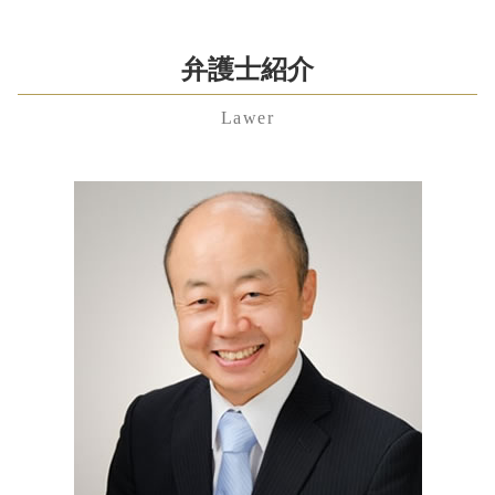
神奈川県 遺言書 弁護士 相談
残業代請求 弁護士
相続人 調査 費用
民事 再生
親権 いつまで
港区 顧問弁護士 弁護士 相談
労働問題 弁護士 費用
公正証書遺言 効力
共益権
養育費 相場
埼玉県 不当解雇 弁護士 相談
弁護士紹介
不当解雇 相談
公正証書遺言
m&a とは
離婚 種類
埼玉県 不貞行為 弁護士 相談
不当解雇 裁判
相続 借金
資本 参加
離婚 調停 親権
Lawer
渋谷区 慰謝料 弁護士 相談
労働問題 弁護士 東京
公正証書遺言 費用
会社分割 手続き
離婚調停 費用
千葉県 相続放棄 弁護士 相談
労働問題とは
遺言書 効力
内部統制 報告書
家裁 調停
神奈川県 相続 弁護士 相談
残業代請求 時効
連帯保証人 相続
拒否権付株式
親権 争い
埼玉県 企業法務 弁護士 相談
労働問題 相談
相続放棄 必要書類
会社法 内部統制
親権 父親 勝ち取る
渋谷区 不貞行為 弁護士 相談
労働問題
相続人 範囲
議決権 制限 株式
神奈川県 企業法務 弁護士 相談
雇用契約書 残業代
公正証書遺言 作り方
株式交換 メリット
埼玉県 残業代未払い 弁護士 相談
労働問題 弁護士
相続 順位
訴訟 手続
中央区 相続 弁護士 相談
不当解雇 慰謝料
相続人 調査 方法
東京都 親権 弁護士 相談
未払い 退職金
遺贈 とは
港区 慰謝料 弁護士 相談
限定承認 手続き
渋谷区 遺留分 弁護士 相談
港区 親権 弁護士 相談
東京都 慰謝料 弁護士 相談
東京都 遺留分 弁護士 相談
埼玉県 相続 弁護士 相談