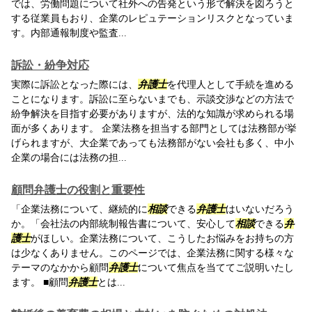
では、労働問題について社外への告発という形で解決を図ろうと
する従業員もおり、企業のレピュテーションリスクとなっていま
す。内部通報制度や監査...
訴訟・紛争対応
実際に訴訟となった際には、
弁護士
を代理人として手続を進める
ことになります。訴訟に至らないまでも、示談交渉などの方法で
紛争解決を目指す必要がありますが、法的な知識が求められる場
面が多くあります。 企業法務を担当する部門としては法務部が挙
げられますが、大企業であっても法務部がない会社も多く、中小
企業の場合には法務の担...
顧問弁護士の役割と重要性
「企業法務について、継続的に
相談
できる
弁護士
はいないだろう
か。「会社法の内部統制報告書について、安心して
相談
できる
弁
護士
がほしい。企業法務について、こうしたお悩みをお持ちの方
は少なくありません。このページでは、企業法務に関する様々な
テーマのなかから顧問
弁護士
について焦点を当ててご説明いたし
ます。 ■顧問
弁護士
とは...