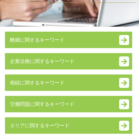
Keyword
離婚に関するキーワード
離婚 慰謝料
企業法務に関するキーワード
円満 離婚
離婚手続き 順番
合併 買収
リストラ 離婚
相続に関するキーワード
m&a デメリット
離婚 期間
株式 譲渡
養育費 離婚後
成年後見 弁護士
吸収 分割
審判 離婚
労働問題に関するキーワード
自筆証書遺言 書き方
紛争解決 方法
財産分与 とは
相続 遺贈 違い
会社 分割
親権 放棄
退職金 時効
単純 承認
株式交換 適格要件
養育費 調停
エリアに関するキーワード
不当解雇 慰謝料 相場
相続 種類
退職勧奨 違法
離婚 性格の不一致
雇用契約書 残業代 記載なし
相続放棄 期間
簡易 分割
財産分与 対象