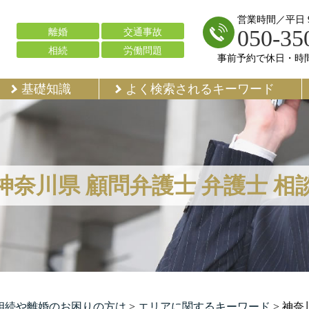
営業時間／平日 9:
050-35
離婚
交通事故
相続
労働問題
事前予約で休日・時
基礎知識
よく検索されるキーワード
神奈川県 顧問弁護士 弁護士 相
で相続や離婚のお困りの方は
>
エリアに関するキーワード
>
神奈