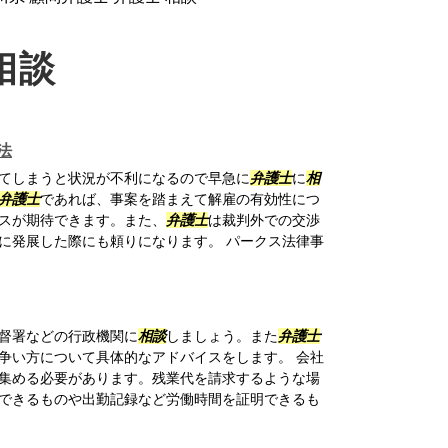
相談
法
てしまうと状況が不利になるので早急に
弁護士
に
相
弁護士
であれば、事案を踏まえて解雇の有効性につ
スが期待できます。また、
弁護士
は裁判外での交渉
に発展した際にも頼りになります。 パークス法律事
督署などの行政機関に
相談
しましょう。また
弁護士
争い方について具体的なアドバイスをします。 会社
集める必要があります。残業代を請求するような場
できるものや出勤記録など労働時間を証明できるも