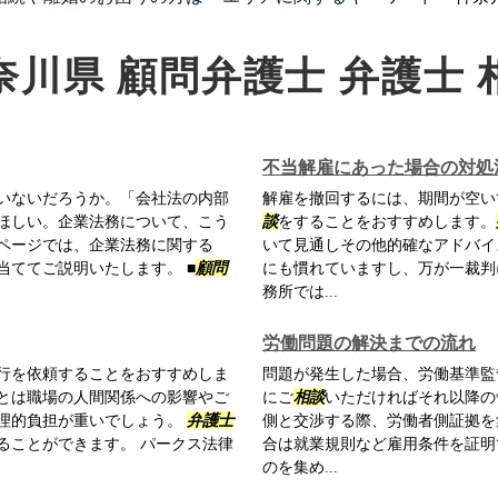
奈川県 顧問弁護士 弁護士 
不当解雇にあった場合の対処
いないだろうか。「会社法の内部
解雇を撤回するには、期間が空い
ほしい。企業法務について、こう
談
をすることをおすすめします。
ページでは、企業法務に関する
いて見通しその他的確なアドバイ
当ててご説明いたします。 ■
顧問
にも慣れていますし、万が一裁判
務所では...
労働問題の解決までの流れ
行を依頼することをおすすめしま
問題が発生した場合、労働基準監
とは職場の人間関係への影響やご
にご
相談
いただければそれ以降の
理的負担が重いでしょう。
弁護士
側と交渉する際、労働者側証拠を
ることができます。 パークス法律
合は就業規則など雇用条件を証明
のを集め...