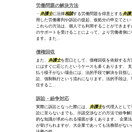
労働問題の解決方法
・
弁護士
に法律
相談
する労働問題を得意とする
弁護
用した労働審判や訴訟の提起、仮処分の申立てとい
これらの方法は、個人でも利用することができます
のサポートを受けることによって、より労働者側に
ます。また...
債権回収
また、
弁護士
を窓口として、債権回収を依頼する方
にはすぐに応じたというケースも多くあります。 
払う様子がない場合には、法的手段で解決を目指し
訟、強制執行という流れになります。法的手段は、
任するこ...
訴訟・紛争対応
実際に訴訟となった際には、
弁護士
を代理人として
訟に至らないまでも、示談交渉などの方法で紛争解
的な知識が求められる場面が多くあります。 企業
が挙げられますが、大企業であっても法務部がない
法務の担...