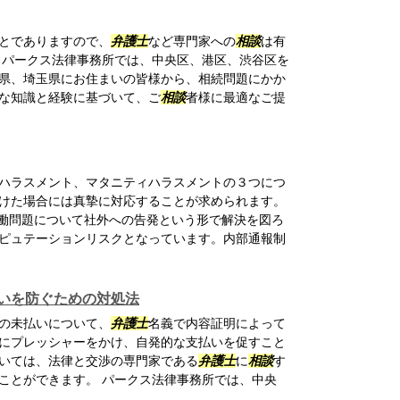
とでありますので、
弁護士
など専門家への
相談
は有
 パークス法律事務所では、中央区、港区、渋谷区を
県、埼玉県にお住まいの皆様から、相続問題にかか
な知識と経験に基づいて、ご
相談
者様に最適なご提
ハラスメント、マタニティハラスメントの３つにつ
けた場合には真摯に対応することが求められます。
労働問題について社外への告発という形で解決を図ろ
ピュテーションリスクとなっています。内部通報制
いを防ぐための対処法
の未払いについて、
弁護士
名義で内容証明によって
にプレッシャーをかけ、自発的な支払いを促すこと
いては、法律と交渉の専門家である
弁護士
に
相談
す
ことができます。 パークス法律事務所では、中央