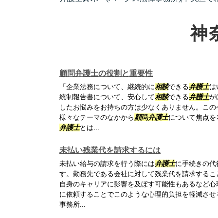
神
顧問弁護士の役割と重要性
「企業法務について、継続的に
相談
できる
弁護士
は
統制報告書について、安心して
相談
できる
弁護士
が
したお悩みをお持ちの方は少なくありません。この
様々なテーマのなかから
顧問
弁護士
について焦点を
弁護士
とは...
未払い残業代を請求するには
未払い給与の請求を行う際には
弁護士
に手続きの代
す。勤務先である会社に対して残業代を請求するこ
自身のキャリアに影響を及ぼす可能性もあるなど心
に依頼することでこのような心理的負担を軽減させ
事務所...