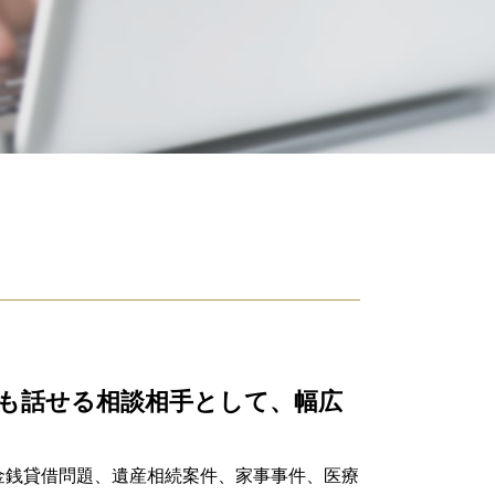
遺留分 計算
相続財産 とは
相続放棄 手続き
遺言 執行者
相続人 調査 方法
公正証書遺言 もめる
遺留分 請求されたら
相続 手続き 期限
成年後見制度 手続き
限定 承認
遺贈 とは
公正証書遺言 作り方
相続放棄 費用
相続 順位
任意後見 契約
も話せる相談相手として、幅広
単純 承認
相続財産 調査
成年後見 弁護士
金銭貸借問題、遺産相続案件、家事事件、医療
遺言執行者 義務