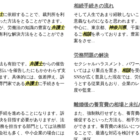
相続手続きの流れ
士
に依頼することで、裁判所を利
そして人生であまり経験しないこ
った方法をとることができます。
意義なものになると思われます。
が、労働法の知識の豊富な
弁護士
中心に、東京都、
神奈川県
、千葉
有利な解決方法をとることができ
るご
相談
を承っております。豊富
案をさせ...
労務問題の解決
法も有効です。
弁護士
からの催告
セクシャルハラスメント、パワー
支払いを催告したにもかかわらず支
いてはより重点を置き、
相談
を受
ます。具体的には、仮差押え、訴
SNSが広く普及した現在では、
専門家である
弁護士
に手続きを一
うとする従業員もおり、企業のレ
度や監査...
離婚後の養育費の相場と未払
手続を進めることになります。訴
また、強制執行せずとも、養育費
決を目指す必要がありますが、法
催促するといった方法も、相手方
法務を担当する部門としては法務部
ができます。養育費の未払いにつ
会社も多く、中小企業の場合には
ることで、最適な対応を検討する
区、港区、...