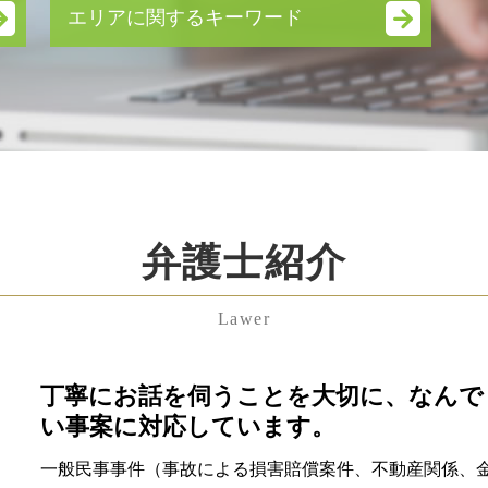
新設 合併
エリアに関するキーワード
株式交換 適格要件
内部統制 報告書
埼玉県 慰謝料 弁護士 相談
秘密保持 契約書
神奈川県 離婚 弁護士 相談
技術 提携
東京都 不貞行為 弁護士 相談
議決権 制限 株式
千葉県 残業代未払い 弁護士 相談
業務 提携 契約書
中央区 相続放棄 弁護士 相談
m&a メリット
東京都 残業代未払い 弁護士 相談
会社法 内部統制
渋谷区 慰謝料 弁護士 相談
労働条件変更 会社都合
弁護士紹介
東京都 相続放棄 弁護士 相談
m&a デメリット
東京都 不当解雇 弁護士 相談
新設 分割 吸収
渋谷区 遺留分 弁護士 相談
自益権
Lawer
中央区 遺言書 弁護士 相談
合併 買収 違い
中央区 残業代未払い 弁護士 相談
株式交換 とは
埼玉県 養育費 弁護士 相談
丁寧にお話を伺うことを大切に、なんで
企業 法務 弁護士
千葉県 慰謝料 弁護士 相談
企業 提携
い事案に対応しています。
港区 遺産分割協議 弁護士 相談
事業譲渡 契約
一般民事事件（事故による損害賠償案件、不動産関係、
渋谷区 相続放棄 弁護士 相談
吸収 合併 株式