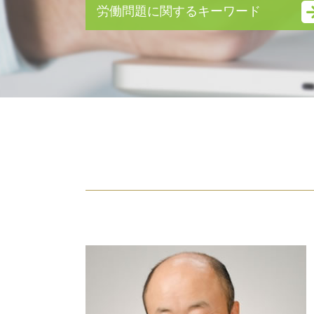
財産管理権
労働問題に関するキーワード
親権 争い
dv 離婚 慰謝料
労働問題 弁護士 東京
身上監護権
労働問題 弁護士 費用
性格の不一致 離婚 慰謝料
残業代請求 時効
モラハラ 離婚 慰謝料
不当解雇 裁判
離婚調停 流れ
不当解雇 相談
共同親権 メリット デメリット
雇用契約書 残業代
ギャンブル依存症 離婚
未払い 退職金
養育費 減額
不当解雇 慰謝料
養育費 未払い
労働問題とは
財産分与 対象にならないもの
不当解雇 慰謝料 相場
調停 費用
退職金 時効
養育費 公正証書
労働問題 弁護士
離婚 期間
雇用契約書 残業代 記載なし
離婚調停 費用
労働問題 相談
財産分与 とは
残業代請求 弁護士
離婚調停 不成立
労働問題
養育費 離婚後