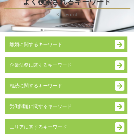
よく検索されるキーワード
Keyword
離婚に関するキーワード
養育費 未払い
企業法務に関するキーワード
性格の不一致 離婚 慰謝料
離婚調停 流れ
株式交換 株式移転
離婚調停 不成立
相続に関するキーワード
株式 譲渡
離婚 慰謝料
業務 提携
財産分与 対象
遺留分侵害額請求権 時効
特別 決議
離婚協議書 公正証書
労働問題に関するキーワード
遺留分 計算
企業 合併
離婚 親権 手続き
相続放棄 費用
新設 合併
財産分与 割合
不当解雇 相談
相続財産 調査 自分で
会社法 内部統制
熟年 離婚
エリアに関するキーワード
雇用契約書 残業代 記載なし
相続財産 寄付
労働条件変更 会社都合
養育費 減額