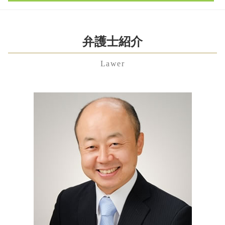
労働問題 相談
遺留分
簡易 株式交換
不倫 親権
中央区 相続 弁護士 相談
不当解雇 慰謝料 相場
単純 承認
m&a デメリット
共同親権 メリット デメリット
中央区 遺言書 弁護士 相談
未払い 退職金
相続 順位
自益権
家庭内 別居
埼玉県 不貞行為 弁護士 相談
弁護士紹介
残業代請求 時効
代襲相続 とは
会社分割 手続き
不妊 離婚
港区 顧問弁護士 弁護士 相談
労働問題 弁護士
任意後見 契約
技術 提携
離婚裁判 期間
Lawer
東京都 顧問弁護士 弁護士 相談
雇用契約書 残業代
成年後見 弁護士
資本 参加
離婚 理由 モラハラ
埼玉県 企業法務 弁護士 相談
労働問題 弁護士 費用
相続人 調査
子会社 吸収合併
離婚調停 費用
東京都 遺産分割協議 弁護士 相談
労働問題とは
相続財産 調査
拒否権付株式
離婚 財産分与 手続き
渋谷区 企業法務 弁護士 相談
不当解雇 慰謝料
遺言 執行者
契約 不履行
モラハラ 離婚 慰謝料
中央区 慰謝料 弁護士 相談
不当解雇 裁判
公正証書遺言 作り方
顧問 契約書
東京都 相続放棄 弁護士 相談
労働問題
公正証書遺言 もめる
株式交換 仕訳
埼玉県 相続 弁護士 相談
退職金 時効
成年後見制度 手続き
代理人 弁護士
港区 遺産分割協議 弁護士 相談
残業代請求 弁護士
公正証書遺言 効力
神奈川県 企業法務 弁護士 相談
労働問題 弁護士 東京
相続人 調査 費用
渋谷区 養育費 弁護士 相談
相続人 調査 自分で
埼玉県 労働問題 弁護士 相談
埼玉県 養育費 弁護士 相談
中央区 相続放棄 弁護士 相談
港区 親権 弁護士 相談