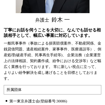
東京都 不貞行為 弁護士 相談
港区 相続 弁護士 相談
鈴木 一
弁護士
丁寧にお話を伺うことを大切に、なんでも話せる相
談相手として、幅広い事案に対応しています。
一般民事事件（事故による損害賠償案件、不動産関係、金
銭貸借問題、遺産相続案件、家事事件、医療過誤等）、倒
産処理(破産手続、民事再生手続等)、 企業法務（企業運営
上の法律相談、契約書作成、紛争における交渉等）など幅
広く業務を行っております。 常に新しい視点に立って、
よりよい紛争解決を成し遂げることを目標としておりま
す。
所属団体
第一東京弁護士会(登録番号:30086)