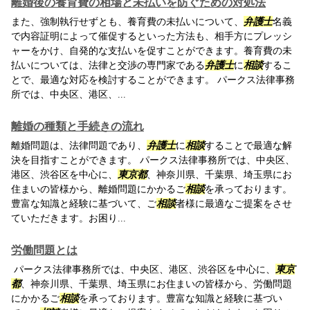
離婚後の養育費の相場と未払いを防ぐための対処法
また、強制執行せずとも、養育費の未払いについて、
弁護士
名義
で内容証明によって催促するといった方法も、相手方にプレッシ
ャーをかけ、自発的な支払いを促すことができます。養育費の未
払いについては、法律と交渉の専門家である
弁護士
に
相談
するこ
とで、最適な対応を検討することができます。 パークス法律事務
所では、中央区、港区、...
離婚の種類と手続きの流れ
離婚問題は、法律問題であり、
弁護士
に
相談
することで最適な解
決を目指すことができます。 パークス法律事務所では、中央区、
港区、渋谷区を中心に、
東京都
、神奈川県、千葉県、埼玉県にお
住まいの皆様から、離婚問題にかかるご
相談
を承っております。
豊富な知識と経験に基づいて、ご
相談
者様に最適なご提案をさせ
ていただきます。お困り...
労働問題とは
パークス法律事務所では、中央区、港区、渋谷区を中心に、
東京
都
、神奈川県、千葉県、埼玉県にお住まいの皆様から、労働問題
にかかるご
相談
を承っております。豊富な知識と経験に基づい