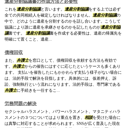
遺産分割協議書の作成方法と必要性
これを
遺産分割協議
と言います。
遺産分割協議
をする上では必ず
全ての共同相続人を確定しなければなりません。
遺産分割協議
の
中で、どのように遺産を分割するのかを話し合います。こうして
協議により誰に遺産を承継させるのかを記したものが
遺産分割協
議
書です。
遺産分割協議
書を作成する必要性は、遺産の帰属先を
明確にて置くこと、遺産...
債権回収
また、
弁護士
を窓口として、債権回収を依頼する方法も有効で
す。
弁護士
からの催告にはすぐに応じたというケースも多くあり
ます。 支払いを催告したにもかかわらず支払う様子がない場合に
は、法的手段で解決を目指します。具体的には、仮差押え、訴
訟、強制執行という流れになります。法的手段は、専門家である
弁護士
に手続きを一任するこ...
労務問題の解決
セクシャルハラスメント、パワーハラスメント、マタニティハラ
スメントの３つについてはより重点を置き、
相談
を受けた場合に
は真摯に対応することが求められます。SNSが広く普及した現在