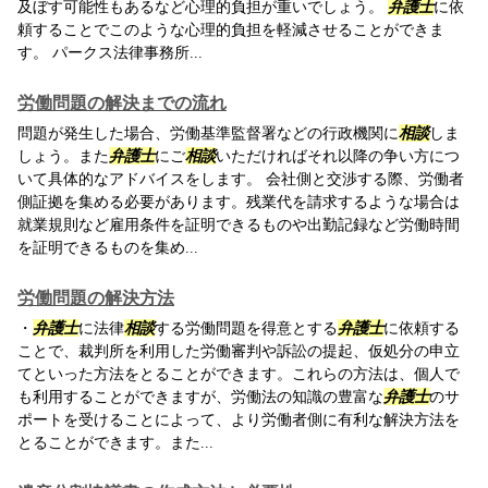
及ぼす可能性もあるなど心理的負担が重いでしょう。
弁護士
に依
頼することでこのような心理的負担を軽減させることができま
す。 パークス法律事務所...
労働問題の解決までの流れ
問題が発生した場合、労働基準監督署などの行政機関に
相談
しま
しょう。また
弁護士
にご
相談
いただければそれ以降の争い方につ
いて具体的なアドバイスをします。 会社側と交渉する際、労働者
側証拠を集める必要があります。残業代を請求するような場合は
就業規則など雇用条件を証明できるものや出勤記録など労働時間
を証明できるものを集め...
労働問題の解決方法
・
弁護士
に法律
相談
する労働問題を得意とする
弁護士
に依頼する
ことで、裁判所を利用した労働審判や訴訟の提起、仮処分の申立
てといった方法をとることができます。これらの方法は、個人で
も利用することができますが、労働法の知識の豊富な
弁護士
のサ
ポートを受けることによって、より労働者側に有利な解決方法を
とることができます。また...