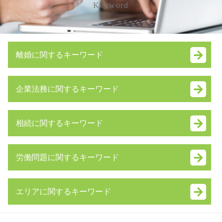
Keyword
離婚に関するキーワード
養育費 支払われない
企業法務に関するキーワード
不妊 離婚
養育費 調停
株式 譲渡
離婚 理由 モラハラ
相続に関するキーワード
就業規則 とは
離婚 弁護士 費用
株式 譲渡 個人
妻 浮気 離婚
相続財産 寄付
合併 買収
親権 放棄
労働問題に関するキーワード
遺留分侵害額請求権 時効
m&a メリット
養育費 公正証書
遺産分割協議
株式交換 メリット
離婚 期間
労働問題 弁護士 東京
相続人 範囲
株式交換 適格要件
財産分与 とは
エリアに関するキーワード
労働問題 弁護士
限定承認 手続き
労働条件変更 会社都合
モラハラ 離婚 慰謝料
不当解雇 相談
相続 手続き 期限
拒否権付株式
夫婦 別居
中央区 労働問題 弁護士 相談
労働問題 相談
相続 遺贈 違い