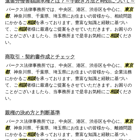
遺留分侵害額請求権とは？～手続き方法と時効について～
パークス法律事務所では、中央区、港区、渋谷区を中心に、
東京
都
、神奈川県、千葉県、埼玉県にお住まいの皆様から、相続問題
にかかるご
相談
を承っております。豊富な知識と経験に基づい
て、ご
相談
者様に最適なご提案をさせていただきます。お困りの
ことがございましたら、当事務所まで是非お気軽にご
相談
くださ
い。
商取引・契約書作成とチェック
パークス法律事務所では、中央区、港区、渋谷区を中心に、
東京
都
、神奈川県、千葉県、埼玉県にお住まいの皆様から、企業法務
にかかるご
相談
を承っております。豊富な知識と経験に基づい
て、ご
相談
者様に最適なご提案をさせていただきます。お困りの
ことがございましたら、当事務所まで是非お気軽にご
相談
くださ
い。
親権の決め方と判断基準
パークス法律事務所では、中央区、港区、渋谷区を中心に、
東京
都
、神奈川県、千葉県、埼玉県にお住まいの皆様から、離婚問題
にかかるご
相談
を承っております。豊富な知識と経験に基づい