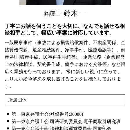
埼玉県 養育費 弁護士 相談
鈴木 一
弁護士
丁寧にお話を伺うことを大切に、なんでも話せる相
談相手として、幅広い事案に対応しています。
一般民事事件（事故による損害賠償案件、不動産関係、金
銭貸借問題、遺産相続案件、家事事件、医療過誤等）、倒
産処理(破産手続、民事再生手続等)、 企業法務（企業運営
上の法律相談、契約書作成、紛争における交渉等）など幅
広く業務を行っております。 常に新しい視点に立って、
よりよい紛争解決を成し遂げることを目標としておりま
す。
所属団体
第一東京弁護士会(登録番号:30086)
第一東京弁護士会 司法研究委員会 電子商取引研究班
第一東京弁護士会 法律相談運営委員会 医療部会