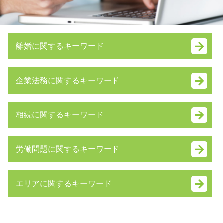
離婚に関するキーワード
財産分与 割合
企業法務に関するキーワード
財産分与 対象
離婚調停 不成立
簡易 分割
親権 とは
相続に関するキーワード
株式交換 とは
離婚裁判 費用
m&a デメリット
養育費 公正証書
相続放棄 手続き
代理人 弁護士
養育費 相場
労働問題に関するキーワード
相続 種類
事業譲渡 契約書
家裁 調停
内縁 相続
事業承継 補助金
養育費 離婚後
未払い 退職金
遺言 執行者
自益権
離婚 証人
エリアに関するキーワード
不当解雇 慰謝料
連帯保証人 相続
就業規則 とは
共同親権 メリット デメリット
雇用契約書 残業代 記載なし
相続放棄 期間
事業承継 個人
離婚 協議書 書き方
中央区 遺言書 弁護士 相談
不当解雇 相談
遺言書 効力
株式交換 適格要件
離婚 親権 手続き
東京都 相続 弁護士 相談