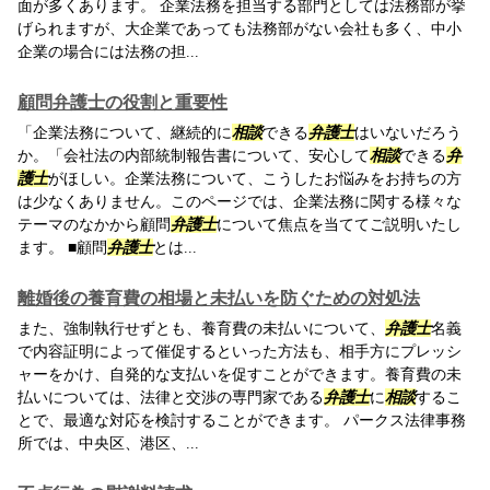
面が多くあります。 企業法務を担当する部門としては法務部が挙
げられますが、大企業であっても法務部がない会社も多く、中小
企業の場合には法務の担...
顧問弁護士の役割と重要性
「企業法務について、継続的に
相談
できる
弁護士
はいないだろう
か。「会社法の内部統制報告書について、安心して
相談
できる
弁
護士
がほしい。企業法務について、こうしたお悩みをお持ちの方
は少なくありません。このページでは、企業法務に関する様々な
テーマのなかから顧問
弁護士
について焦点を当ててご説明いたし
ます。 ■顧問
弁護士
とは...
離婚後の養育費の相場と未払いを防ぐための対処法
また、強制執行せずとも、養育費の未払いについて、
弁護士
名義
で内容証明によって催促するといった方法も、相手方にプレッシ
ャーをかけ、自発的な支払いを促すことができます。養育費の未
払いについては、法律と交渉の専門家である
弁護士
に
相談
するこ
とで、最適な対応を検討することができます。 パークス法律事務
所では、中央区、港区、...