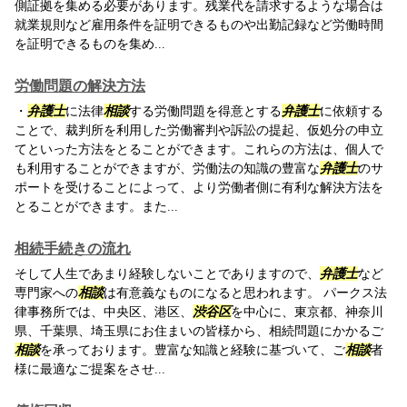
側証拠を集める必要があります。残業代を請求するような場合は
就業規則など雇用条件を証明できるものや出勤記録など労働時間
を証明できるものを集め...
労働問題の解決方法
・
弁護士
に法律
相談
する労働問題を得意とする
弁護士
に依頼する
ことで、裁判所を利用した労働審判や訴訟の提起、仮処分の申立
てといった方法をとることができます。これらの方法は、個人で
も利用することができますが、労働法の知識の豊富な
弁護士
のサ
ポートを受けることによって、より労働者側に有利な解決方法を
とることができます。また...
相続手続きの流れ
そして人生であまり経験しないことでありますので、
弁護士
など
専門家への
相談
は有意義なものになると思われます。 パークス法
律事務所では、中央区、港区、
渋谷区
を中心に、東京都、神奈川
県、千葉県、埼玉県にお住まいの皆様から、相続問題にかかるご
相談
を承っております。豊富な知識と経験に基づいて、ご
相談
者
様に最適なご提案をさせ...