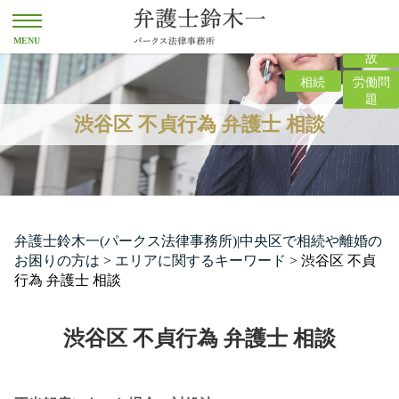
離婚
交通事
故
相続
労働問
題
渋谷区 不貞行為 弁護士 相談
弁護士鈴木一(パークス法律事務所)|中央区で相続や離婚の
お困りの方は
>
エリアに関するキーワード
>
渋谷区 不貞
行為 弁護士 相談
渋谷区 不貞行為 弁護士 相談