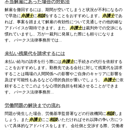
不当解雇にあった場合の対処法
解雇を撤回するには、期間が空いてしまうと状況が不利になるの
で早急に
弁護士
に
相談
をすることをおすすめします。
弁護士
であ
れば、事案を踏まえて解雇の有効性について見通しその他的確な
アドバイスが期待できます。また、
弁護士
は裁判外での交渉にも
慣れていますし、万が一裁判に発展した際にも頼りになりま
す。 パークス法律事務所では...
未払い残業代を請求するには
未払い給与の請求を行う際には
弁護士
に手続きの代行を依頼する
ことをおすすめします。勤務先である会社に対して残業代を請求
することは職場の人間関係への影響やご自身のキャリアに影響を
及ぼす可能性もあるなど心理的負担が重いでしょう。
弁護士
に依
頼することでこのような心理的負担を軽減させることができま
す。 パークス法律事務所...
労働問題の解決までの流れ
問題が発生した場合、労働基準監督署などの行政機関に
相談
しま
しょう。また
弁護士
にご
相談
いただければそれ以降の争い方につ
いて具体的なアドバイスをします。 会社側と交渉する際、労働者