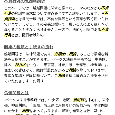
不貞行為の慰謝料請求
このページでは、離婚問題に関する様々なテーマのなかから
不貞
行為
の慰謝料請求について焦点を当ててご説明いたします。 ■
不
貞行為
とは世間一般では、不倫や浮気という言葉が広く用いられ
ています。しかし、その定義は曖昧で、用いる人により線引きが
異なることも少なくありません。一方で、法的な用語である
不貞
行為
とは、配偶者以外の...
離婚の種類と手続きの流れ
離婚問題は、法律問題であり、
弁護士
に
相談
することで最適な解
決を目指すことができます。 パークス法律事務所では、中央区、
港区、
渋谷区
を中心に、東京都、神奈川県、千葉県、埼玉県にお
住まいの皆様から、離婚問題にかかるご
相談
を承っております。
豊富な知識と経験に基づいて、ご
相談
者様に最適なご提案をさせ
ていただきます。お困り...
労働問題とは
パークス法律事務所では、中央区、港区、
渋谷区
を中心に、東京
都、神奈川県、千葉県、埼玉県にお住まいの皆様から、労働問題
にかかるご
相談
を承っております。豊富な知識と経験に基づい