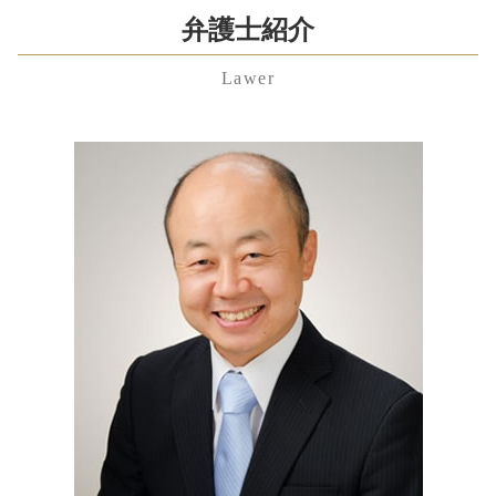
労働問題 相談
相続財産 寄付
顧問 契約書
婚姻費用分担請求 弁護士 費用
東京都 養育費 弁護士 相談
弁護士紹介
不当解雇 裁判
遺留分侵害額請求権 時効
株式交換 仕訳
離婚後 手続き
渋谷区 残業代未払い 弁護士 相談
労働問題 弁護士
公正証書遺言 必要書類
吸収 合併
妻 モラハラ
Lawer
渋谷区 養育費 弁護士 相談
労働問題とは
遺留分侵害額請求権
予防 法務 とは
親権 放棄
東京都 企業法務 弁護士 相談
雇用契約書 残業代
限定 承認
合併 買収 違い
夫婦 別居
東京都 残業代未払い 弁護士 相談
残業代請求 弁護士
遺産分割協議
普通 決議
性格の不一致 離婚 慰謝料
神奈川県 遺言書 弁護士 相談
労働問題 弁護士 東京
公正証書遺言 費用
簡易 株式交換
審判 離婚
埼玉県 慰謝料 弁護士 相談
残業代請求 時効
相続放棄 必要書類
訴訟 手続
渋谷区 相続 弁護士 相談
労働問題
相続財産 調査 自分で
株式交換 メリット
港区 残業代未払い 弁護士 相談
退職金 時効
公正証書遺言 作り方
m&a メリット
神奈川県 不当解雇 弁護士 相談
労働問題 弁護士 費用
相続 順位
埼玉県 労働問題 弁護士 相談
不当解雇 慰謝料 相場
相続 借金
神奈川県 遺産分割協議 弁護士 相談
成年後見 弁護士
埼玉県 離婚 弁護士 相談
神奈川県 慰謝料 弁護士 相談
神奈川県 労働問題 弁護士 相談
港区 慰謝料 弁護士 相談
東京都 慰謝料 弁護士 相談
中央区 養育費 弁護士 相談