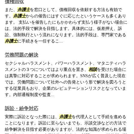
債権回収
また、
弁護士
を窓口として、債権回収を依頼する方法も有効で
す。
弁護士
からの催告にはすぐに応じたというケースも多くあり
ます。 支払いを催告したにもかかわらず支払う様子がない場合に
は、法的手段で解決を目指します。具体的には、仮差押え、訴
訟、強制執行という流れになります。法的手段は、専門家である
弁護士
に手続きを一任するこ...
労務問題の解決
セクシャルハラスメント、パワーハラスメント、マタニティハラ
スメントの３つについてはより重点を置き、
相談
を受けた場合に
は真摯に対応することが求められます。SNSが広く普及した現在
では、労働問題について社外への告発という形で解決を図ろうと
する従業員もおり、企業のレピュテーションリスクとなっていま
す。内部通報制度や監査...
訴訟・紛争対応
実際に訴訟となった際には、
弁護士
を代理人として手続を進める
ことになります。訴訟に至らないまでも、示談交渉などの方法で
紛争解決を目指す必要がありますが、法的な知識が求められる場