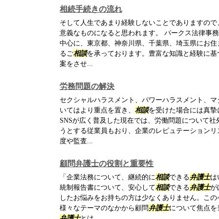
相続手続きの流れ
そして人生であまり経験しないことでありますので
意義なものになると思われます。 パークス法律事
中心に、東京都、神奈川県、千葉県、埼玉県にお住
るご
相談
を承っております。豊富な知識と経験に基
案をさせ...
労務問題の解決
セクシャルハラスメント、パワーハラスメント、マ
いてはより重点を置き、
相談
を受けた場合には真摯
SNSが広く普及した現在では、労働問題について
うとする従業員もおり、企業のレピュテーションリ
度や監査...
顧問弁護士の役割と重要性
「企業法務について、継続的に
相談
できる
弁護士
は
統制報告書について、安心して
相談
できる
弁護士
が
したお悩みをお持ちの方は少なくありません。この
様々なテーマのなかから顧問
弁護士
について焦点を
弁護士
とは...