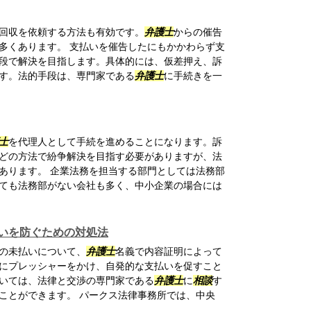
回収を依頼する方法も有効です。
弁護士
からの催告
多くあります。 支払いを催告したにもかかわらず支
段で解決を目指します。具体的には、仮差押え、訴
す。法的手段は、専門家である
弁護士
に手続きを一
士
を代理人として手続を進めることになります。訴
どの方法で紛争解決を目指す必要がありますが、法
あります。 企業法務を担当する部門としては法務部
ても法務部がない会社も多く、中小企業の場合には
いを防ぐための対処法
の未払いについて、
弁護士
名義で内容証明によって
にプレッシャーをかけ、自発的な支払いを促すこと
いては、法律と交渉の専門家である
弁護士
に
相談
す
ことができます。 パークス法律事務所では、中央