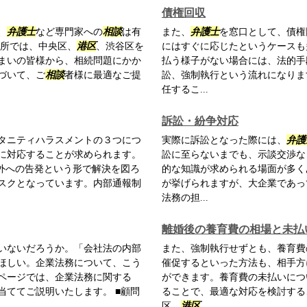
債権回収
、
弁護士
など専門家への
相談
は有
また、
弁護士
を窓口として、債権
務所では、中央区、
港区
、渋谷区を
にはすぐに応じたというケースも
まいの皆様から、相続問題にかか
払う様子がない場合には、法的手
づいて、ご
相談
者様に最適なご提
訟、強制執行という流れになりま
任するこ...
訴訟・紛争対応
タニティハラスメントの３つにつ
実際に訴訟となった際には、
弁護
に対応することが求められます。
訟に至らないまでも、示談交渉な
社外への告発という形で解決を図ろ
的な知識が求められる場面が多く
スクとなっています。内部通報制
が挙げられますが、大企業であっ
法務の担...
離婚後の養育費の相場と未払
いないだろうか。「会社法の内部
また、強制執行せずとも、養育費
ほしい。企業法務について、こう
催促するといった方法も、相手方
ページでは、企業法務に関する
ができます。養育費の未払いにつ
当ててご説明いたします。 ■顧問
ることで、最適な対応を検討する
区、
港区
、...