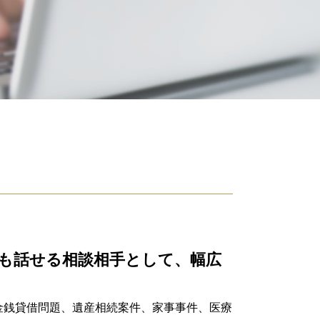
相続財産 調査
単純 承認
相続財産 とは
遺言 執行者
限定承認 手続き
相続人 調査
成年後見 弁護士
相続財産 調査 自分で
限定 承認
公正証書遺言 効力
遺産分割協議
相続放棄 必要書類
公正証書遺言 必要書類
相続放棄 期間
相続 借金
も話せる相談相手として、幅広
寄与分 相続
相続 遺贈 違い
遺留分
金銭貸借問題、遺産相続案件、家事事件、医療
遺留分侵害額請求権 時効