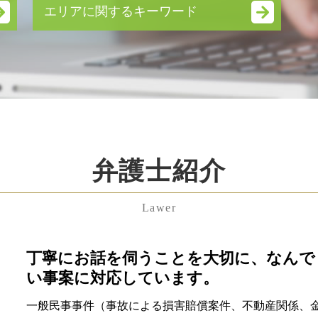
リーガルチェック
エリアに関するキーワード
業務 提携 契約書
企業 法務 弁護士
東京都 慰謝料 弁護士 相談
事業譲渡 契約書
埼玉県 不当解雇 弁護士 相談
株式 譲渡
神奈川県 顧問弁護士 弁護士 相談
議決権 制限 株式
神奈川県 不貞行為 弁護士 相談
吸収 合併 株式
中央区 企業法務 弁護士 相談
予防 法務 とは
渋谷区 慰謝料 弁護士 相談
簡易 株式交換
東京都 企業法務 弁護士 相談
m&a メリット
弁護士紹介
埼玉県 離婚 弁護士 相談
m&a とは
中央区 不貞行為 弁護士 相談
就業規則 とは
中央区 顧問弁護士 弁護士 相談
秘密保持 契約書
Lawer
神奈川県 遺産分割協議 弁護士 相談
株式交換 仕訳
神奈川県 不当解雇 弁護士 相談
パワハラ防止法 罰則
港区 親権 弁護士 相談
丁寧にお話を伺うことを大切に、なんで
民事調停 デメリット
埼玉県 不貞行為 弁護士 相談
民事 再生
い事案に対応しています。
千葉県 相続放棄 弁護士 相談
拒否権付株式
一般民事事件（事故による損害賠償案件、不動産関係、
東京都 顧問弁護士 弁護士 相談
適格 株式交換