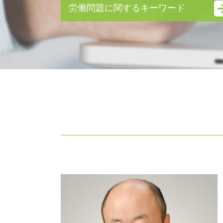
モラハラ 離婚 証拠
労働問題に関するキーワード
離婚 親権 手続き
離婚 財産分与 手続き
不当解雇 裁判
離婚 慰謝料
労働問題
離婚調停 流れ
労働問題 弁護士
不妊 離婚
労働問題 弁護士 東京
親権 父親 勝ち取る
未払い 退職金
監護権
労働問題 相談
養育費 離婚後
不当解雇 相談
離婚 拒否
不当解雇 慰謝料
離婚 証人
雇用契約書 残業代
身上監護権
残業代請求 弁護士
離婚後 手続き
労働問題とは
妻 モラハラ
残業代請求 時効
調停 費用
不当解雇 慰謝料 相場
離婚 期間
雇用契約書 残業代 記載なし
性格の不一致 離婚 慰謝料
労働問題 弁護士 費用
スピード 離婚
退職金 時効
熟年 離婚