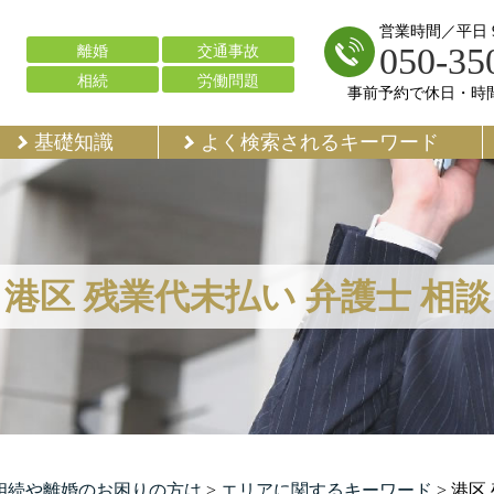
営業時間／平日 9:
050-35
離婚
交通事故
相続
労働問題
事前予約で休日・時
基礎知識
よく検索されるキーワード
港区 残業代未払い 弁護士 相談
で相続や離婚のお困りの方は
>
エリアに関するキーワード
>
港区