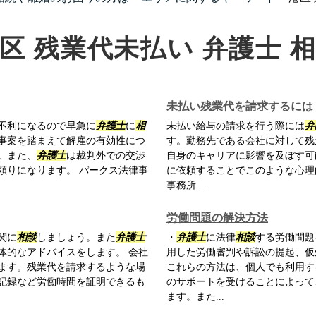
区 残業代未払い 弁護士 
未払い残業代を請求するには
不利になるので早急に
弁護士
に
相
未払い給与の請求を行う際には
弁
事案を踏まえて解雇の有効性につ
す。勤務先である会社に対して残
。また、
弁護士
は裁判外での交渉
自身のキャリアに影響を及ぼす可
頼りになります。 パークス法律事
に依頼することでこのような心理
事務所...
労働問題の解決方法
関に
相談
しましょう。また
弁護士
・
弁護士
に法律
相談
する労働問題
体的なアドバイスをします。 会社
用した労働審判や訴訟の提起、仮
ます。残業代を請求するような場
これらの方法は、個人でも利用す
記録など労働時間を証明できるも
のサポートを受けることによって
ます。また...