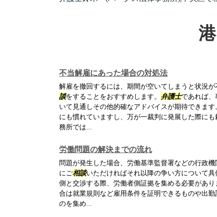
港
不当解雇にあった場合の対処法
解雇を撤回するには、期間が空いてしまうと状況が
談
をすることをおすすめします。
弁護士
であれば、
いて見通しその他的確なアドバイスが期待できます
にも慣れていますし、万が一裁判に発展した際にも
務所では...
労働問題の解決までの流れ
問題が発生した場合、労働基準監督署などの行政機
にご
相談
いただければそれ以降の争い方について具
側と交渉する際、労働者側証拠を集める必要があり
合は就業規則など雇用条件を証明できるものや出勤
のを集め...