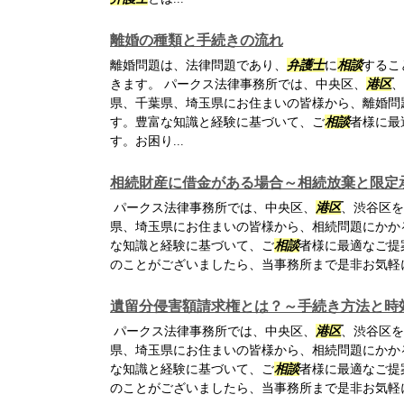
離婚の種類と手続きの流れ
離婚問題は、法律問題であり、
弁護士
に
相談
するこ
きます。 パークス法律事務所では、中央区、
港区
、
県、千葉県、埼玉県にお住まいの皆様から、離婚問
す。豊富な知識と経験に基づいて、ご
相談
者様に最
す。お困り...
相続財産に借金がある場合～相続放棄と限定
パークス法律事務所では、中央区、
港区
、渋谷区を
県、埼玉県にお住まいの皆様から、相続問題にかか
な知識と経験に基づいて、ご
相談
者様に最適なご提
のことがございましたら、当事務所まで是非お気軽
遺留分侵害額請求権とは？～手続き方法と時
パークス法律事務所では、中央区、
港区
、渋谷区を
県、埼玉県にお住まいの皆様から、相続問題にかか
な知識と経験に基づいて、ご
相談
者様に最適なご提
のことがございましたら、当事務所まで是非お気軽