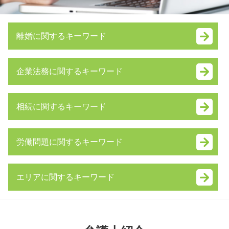
離婚に関するキーワード
親権 いつまで
企業法務に関するキーワード
モラハラ 離婚 証拠
財産管理権
戦略 法務
養育費 相場 計算
相続に関するキーワード
子会社 吸収合併
夫婦 別居
m&a 相談
養育費 調停
成年後見制度 手続き
株式交換 仕訳
養育費 未払い
労働問題に関するキーワード
連帯保証人 相続
m&a メリット
離婚 親権 父親
遺留分侵害額請求権
普通 決議
不貞行為 とは
不当解雇 慰謝料
遺言 執行者
特別 決議
離婚調停 不成立
エリアに関するキーワード
雇用契約書 残業代 記載なし
公正証書遺言 もめる
資本 参加
財産分与 とは
不当解雇 慰謝料 相場
自筆証書遺言 書き方
簡易 分割
養育費 平均
埼玉県 企業法務 弁護士 相談
労働問題 弁護士 東京
相続 借金
技術 提携
性格の不一致 離婚 慰謝料
神奈川県 養育費 弁護士 相談
退職金 時効
公正証書遺言 効力
事業承継 個人
離婚調停 流れ