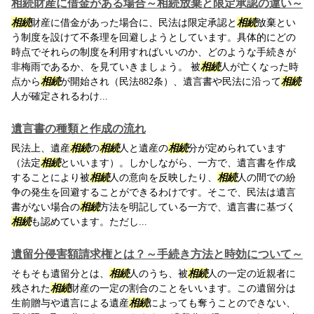
相続財産に借金がある場合～相続放棄と限定承認の違い～
相続
財産に借金があった場合に、民法は限定承認と
相続
放棄とい
う制度を設けて不条理を回避しようとしています。具体的にどの
時点でそれらの制度を利用すればいいのか、どのような手続きが
非梅雨であるか、を見ていきましょう。 被
相続
人が亡くなった時
点から
相続
が開始され（民法882条）、遺言書や民法に沿って
相続
人が確定されるわけ...
遺言書の種類と作成の流れ
民法上、遺産
相続
の
相続
人と遺産の
相続
分が定められています
（法定
相続
といいます）。しかしながら、一方で、遺言書を作成
することにより被
相続
人の意向を反映したり、
相続
人の間での紛
争の発生を回避することができるわけです。そこで、民法は遺言
書がない場合の
相続
方法を明記している一方で、遺言書に基づく
相続
も認めています。ただし...
遺留分侵害額請求権とは？～手続き方法と時効について～
そもそも遺留分とは、
相続
人のうち、被
相続
人の一定の近親者に
残された
相続
財産の一定の割合のことをいいます。この遺留分は
生前贈与や遺言による遺産
相続
によっても奪うことのできない、