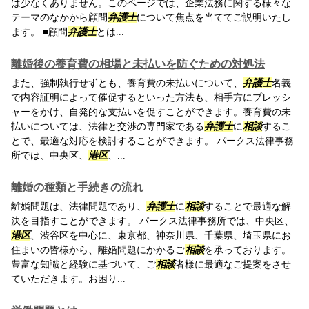
は少なくありません。このページでは、企業法務に関する様々な
テーマのなかから顧問
弁護士
について焦点を当ててご説明いたし
ます。 ■顧問
弁護士
とは...
離婚後の養育費の相場と未払いを防ぐための対処法
また、強制執行せずとも、養育費の未払いについて、
弁護士
名義
で内容証明によって催促するといった方法も、相手方にプレッシ
ャーをかけ、自発的な支払いを促すことができます。養育費の未
払いについては、法律と交渉の専門家である
弁護士
に
相談
するこ
とで、最適な対応を検討することができます。 パークス法律事務
所では、中央区、
港区
、...
離婚の種類と手続きの流れ
離婚問題は、法律問題であり、
弁護士
に
相談
することで最適な解
決を目指すことができます。 パークス法律事務所では、中央区、
港区
、渋谷区を中心に、東京都、神奈川県、千葉県、埼玉県にお
住まいの皆様から、離婚問題にかかるご
相談
を承っております。
豊富な知識と経験に基づいて、ご
相談
者様に最適なご提案をさせ
ていただきます。お困り...