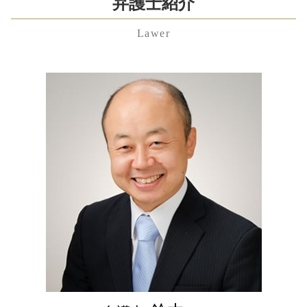
千葉県 相続放棄 弁護士 相談
弁護士紹介
労働問題
内縁 相続
株式交換 比率
婚姻費用分担請求 弁護士 費用
東京都 離婚 弁護士 相談
未払い 退職金
相続人 範囲
株式 譲渡
離婚 慰謝料
Lawer
渋谷区 不貞行為 弁護士 相談
残業代請求 時効
相続 種類
代理人 弁護士
モラハラ 離婚 慰謝料
港区 顧問弁護士 弁護士 相談
雇用契約書 残業代
単純 承認
パワハラ防止法 罰則
離婚 期間
神奈川県 遺産分割協議 弁護士 相談
労働問題 相談
遺留分
無議決権 株式
親権 放棄
千葉県 相続 弁護士 相談
労働問題とは
公正証書遺言 費用
退職勧奨 違法
不妊 離婚
東京都 残業代未払い 弁護士 相談
不当解雇 相談
相続人 調査 自分で
議決権 とは
埼玉県 不当解雇 弁護士 相談
労働問題 弁護士
相続 順位
合同 会社 から 株式
神奈川県 遺言書 弁護士 相談
不当解雇 裁判
寄与分 相続
会社法 内部統制
港区 養育費 弁護士 相談
労働問題 弁護士 費用
相続財産 調査 自分で
東京都 企業法務 弁護士 相談
残業代請求 弁護士
遺産分割協議
東京都 労働問題 弁護士 相談
相続 手続き 期限
中央区 不当解雇 弁護士 相談
千葉県 顧問弁護士 弁護士 相談
神奈川県 顧問弁護士 弁護士 相談
神奈川県 企業法務 弁護士 相談
中央区 遺留分 弁護士 相談
千葉県 慰謝料 弁護士 相談