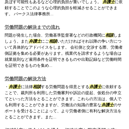
及ぼす可能性もあるなど心理的負担が重いでしょう。
弁護士
に依
頼することでこのような心理的負担を軽減させることができま
す。 パークス法律事務所...
労働問題の解決までの流れ
問題が発生した場合、労働基準監督署などの行政機関に
相談
しま
しょう。また
弁護士
にご
相談
いただければそれ以降の争い方につ
いて具体的なアドバイスをします。 会社側と交渉する際、労働者
側証拠を集める必要があります。残業代を請求するような場合は
就業規則など雇用条件を証明できるものや出勤記録など労働時間
を証明できるものを集め...
労働問題の解決方法
・
弁護士
に法律
相談
する労働問題を得意とする
弁護士
に依頼する
ことで、裁判所を利用した労働審判や訴訟の提起、仮処分の申立
てといった方法をとることができます。これらの方法は、個人で
も利用することができますが、労働法の知識の豊富な
弁護士
のサ
ポートを受けることによって、より労働者側に有利な解決方法を
とることができます。また...