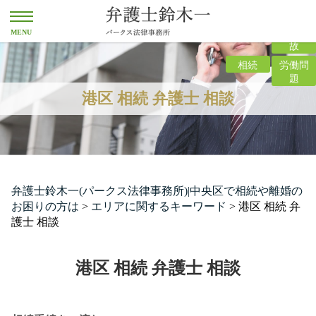
離婚
交通事
故
相続
労働問
題
港区 相続 弁護士 相談
弁護士鈴木一(パークス法律事務所)|中央区で相続や離婚の
お困りの方は
>
エリアに関するキーワード
>
港区 相続 弁
護士 相談
港区 相続 弁護士 相談