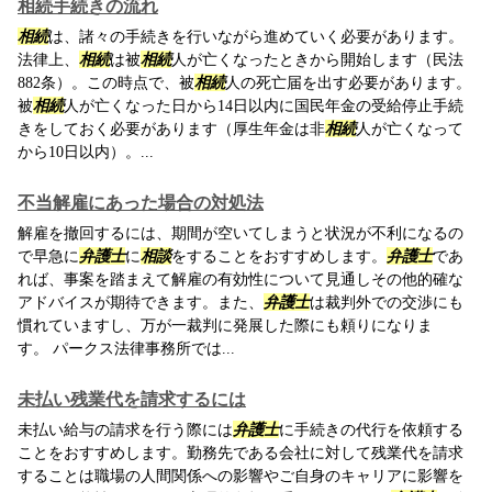
相続手続きの流れ
相続
は、諸々の手続きを行いながら進めていく必要があります。
法律上、
相続
は被
相続
人が亡くなったときから開始します（民法
882条）。この時点で、被
相続
人の死亡届を出す必要があります。
被
相続
人が亡くなった日から14日以内に国民年金の受給停止手続
きをしておく必要があります（厚生年金は非
相続
人が亡くなって
から10日以内）。...
不当解雇にあった場合の対処法
解雇を撤回するには、期間が空いてしまうと状況が不利になるの
で早急に
弁護士
に
相談
をすることをおすすめします。
弁護士
であ
れば、事案を踏まえて解雇の有効性について見通しその他的確な
アドバイスが期待できます。また、
弁護士
は裁判外での交渉にも
慣れていますし、万が一裁判に発展した際にも頼りになりま
す。 パークス法律事務所では...
未払い残業代を請求するには
未払い給与の請求を行う際には
弁護士
に手続きの代行を依頼する
ことをおすすめします。勤務先である会社に対して残業代を請求
することは職場の人間関係への影響やご自身のキャリアに影響を