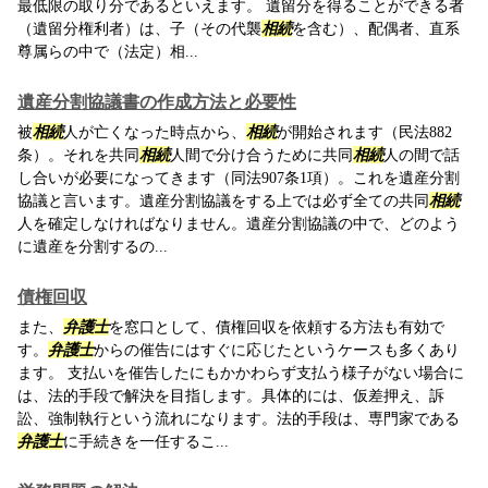
最低限の取り分であるといえます。 遺留分を得ることができる者
（遺留分権利者）は、子（その代襲
相続
を含む）、配偶者、直系
尊属らの中で（法定）相...
遺産分割協議書の作成方法と必要性
被
相続
人が亡くなった時点から、
相続
が開始されます（民法882
条）。それを共同
相続
人間で分け合うために共同
相続
人の間で話
し合いが必要になってきます（同法907条1項）。これを遺産分割
協議と言います。遺産分割協議をする上では必ず全ての共同
相続
人を確定しなければなりません。遺産分割協議の中で、どのよう
に遺産を分割するの...
債権回収
また、
弁護士
を窓口として、債権回収を依頼する方法も有効で
す。
弁護士
からの催告にはすぐに応じたというケースも多くあり
ます。 支払いを催告したにもかかわらず支払う様子がない場合に
は、法的手段で解決を目指します。具体的には、仮差押え、訴
訟、強制執行という流れになります。法的手段は、専門家である
弁護士
に手続きを一任するこ...