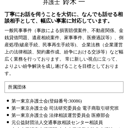
鈴木 一
弁護士
丁寧にお話を伺うことを大切に、なんでも話せる相
談相手として、幅広い事案に対応しています。
一般民事事件（事故による損害賠償案件、不動産関係、金
銭貸借問題、遺産相続案件、家事事件、医療過誤等）、倒
産処理(破産手続、民事再生手続等)、 企業法務（企業運営
上の法律相談、契約書作成、紛争における交渉等）など幅
広く業務を行っております。 常に新しい視点に立って、
よりよい紛争解決を成し遂げることを目標としておりま
す。
所属団体
第一東京弁護士会(登録番号:30086)
第一東京弁護士会 司法研究委員会 電子商取引研究班
第一東京弁護士会 法律相談運営委員会 医療部会
元公益財団法人交通事故相談センター相談員