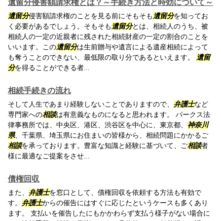
遺留分侵害額請求権とは？～手続き方法と時効について～
遺留分
侵害額請求権のことを見る前にそもそも
遺留分
を知ってお
く必要があるでしょう。そもそも
遺留分
とは、相続人のうち、被
相続人の一定の近親者に残された相続財産の一定の割合のことを
いいます。この
遺留分
は生前贈与や遺言による遺産相続によって
も奪うことのできない、最低限の取り分であるといえます。
遺留
分
を得ることができる者...
相続手続きの流れ
そして人生であまり経験しないことでありますので、
弁護士
など
専門家への
相談
は有意義なものになると思われます。 パークス法
律事務所では、中央区、港区、渋谷区を中心に、東京都、
神奈川
県
、千葉県、埼玉県にお住まいの皆様から、相続問題にかかるご
相談
を承っております。豊富な知識と経験に基づいて、ご
相談
者
様に最適なご提案をさせ...
債権回収
また、
弁護士
を窓口として、債権回収を依頼する方法も有効で
す。
弁護士
からの催告にはすぐに応じたというケースも多くあり
ます。 支払いを催告したにもかかわらず支払う様子がない場合に