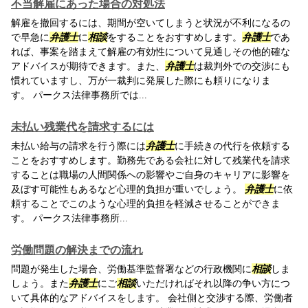
不当解雇にあった場合の対処法
解雇を撤回するには、期間が空いてしまうと状況が不利になるの
で早急に
弁護士
に
相談
をすることをおすすめします。
弁護士
であ
れば、事案を踏まえて解雇の有効性について見通しその他的確な
アドバイスが期待できます。また、
弁護士
は裁判外での交渉にも
慣れていますし、万が一裁判に発展した際にも頼りになりま
す。 パークス法律事務所では...
未払い残業代を請求するには
未払い給与の請求を行う際には
弁護士
に手続きの代行を依頼する
ことをおすすめします。勤務先である会社に対して残業代を請求
することは職場の人間関係への影響やご自身のキャリアに影響を
及ぼす可能性もあるなど心理的負担が重いでしょう。
弁護士
に依
頼することでこのような心理的負担を軽減させることができま
す。 パークス法律事務所...
労働問題の解決までの流れ
問題が発生した場合、労働基準監督署などの行政機関に
相談
しま
しょう。また
弁護士
にご
相談
いただければそれ以降の争い方につ
いて具体的なアドバイスをします。 会社側と交渉する際、労働者