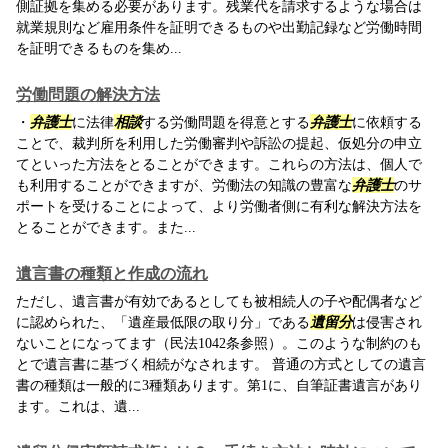
側証拠を集める必要があります。残業代を請求するような場合は
就業規則など雇用条件を証明できるものや出勤記録など労働時間
を証明できるものを集め...
労働問題の解決方法
・
弁護士
に法律
相談
する労働問題を得意とする
弁護士
に依頼する
ことで、裁判所を利用した労働審判や訴訟の提起、仮処分の申立
てといった方法をとることができます。これらの方法は、個人で
も利用することができますが、労働法の知識の豊富な
弁護士
のサ
ポートを受けることによって、より労働者側に有利な解決方法を
とることができます。また...
遺言書の種類と作成の流れ
ただし、遺言書が有効であるとしても被相続人の子や配偶者など
に認められた、「遺産最低限の取り分」である
遺留分
は侵害され
ないことになってます（民法1042条参照）。このような制約のも
とで遺言書に基づく相続がなされます。 普通の方式としての遺言
書の種類は一般的に3種類あります。第1に、自筆証書遺言があり
ます。これは、遺...