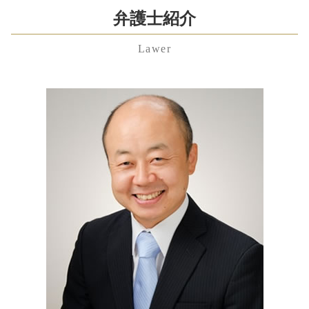
労働問題 弁護士
遺言執行者 義務
退職勧奨 違法
監護権
東京都 不当解雇 弁護士 相談
弁護士紹介
労働問題 相談
相続財産 調査
株式 譲渡
離婚 期間
千葉県 遺言書 弁護士 相談
未払い 退職金
相続財産 とは
民事調停 デメリット
妻 モラハラ
Lawer
神奈川県 遺言書 弁護士 相談
残業代請求 弁護士
相続 遺贈 違い
会社分割 メリット
離婚後 手続き
渋谷区 不当解雇 弁護士 相談
労働問題 弁護士 東京
遺留分侵害額請求権 時効
株式交換 とは
養育費 離婚後
千葉県 遺産分割協議 弁護士 相談
不当解雇 慰謝料 相場
限定承認 手続き
資本 提携
家裁 調停
中央区 残業代未払い 弁護士 相談
労働問題 弁護士 費用
公正証書遺言 必要書類
訴訟 手続
離婚 親権 父親
埼玉県 養育費 弁護士 相談
労働問題
相続人 範囲
リーガルチェック
東京都 離婚 弁護士 相談
退職金 時効
成年後見制度 手続き
就業規則 とは
神奈川県 慰謝料 弁護士 相談
雇用契約書 残業代 記載なし
相続人 調査 費用
事業譲渡 手続き
東京都 残業代未払い 弁護士 相談
不当解雇 慰謝料
公正証書遺言 作り方
渋谷区 不貞行為 弁護士 相談
雇用契約書 残業代
自筆証書遺言 書き方
渋谷区 遺言書 弁護士 相談
相続財産 寄付
埼玉県 慰謝料 弁護士 相談
東京都 遺留分 弁護士 相談
埼玉県 不当解雇 弁護士 相談
千葉県 相続 弁護士 相談
神奈川県 不貞行為 弁護士 相談
千葉県 相続放棄 弁護士 相談