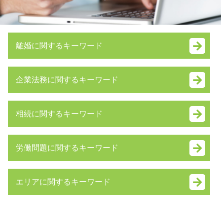
離婚に関するキーワード
養育費 いつまで
企業法務に関するキーワード
財産分与 対象にならないもの
養育費 調停
株式交換 メリット
財産分与 対象
相続に関するキーワード
合同 会社 から 株式
婚姻費用分担請求 弁護士 費用
事業承継 補助金
ギャンブル依存症 離婚
相続放棄 必要書類
顧問 弁護士 とは
不倫 親権
労働問題に関するキーワード
遺言 弁護士
資本 参加
身上監護権
遺留分 計算
m&a とは
財産管理権
残業代請求 時効
相続人 調査
労働条件変更 会社都合
離婚調停 不成立
エリアに関するキーワード
不当解雇 相談
相続 借金
株式交換 適格要件
リストラ 離婚
労働問題とは
相続放棄 デメリット
会社法 内部統制
養育費 公正証書
中央区 遺言書 弁護士 相談
不当解雇 裁判
公正証書遺言 もめる
資本提携 メリット
審判 離婚
埼玉県 残業代未払い 弁護士 相談