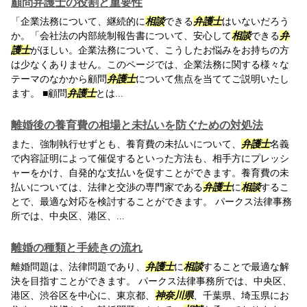
顧問弁護士の役割と重要性
「企業法務について、継続的に
相談
できる
弁護士
はいないだろう
か。「会社法の内部統制報告書について、安心して
相談
できる
弁
護士
がほしい。企業法務について、こうしたお悩みをお持ちの方
は少なくありません。このページでは、企業法務に関する様々な
テーマのなかから顧問
弁護士
について焦点を当ててご説明いたし
ます。 ■顧問
弁護士
とは...
離婚後の養育費の相場と未払いを防ぐための対処法
また、強制執行せずとも、養育費の未払いについて、
弁護士
名義
で内容証明によって催促するといった方法も、相手方にプレッシ
ャーをかけ、自発的な支払いを促すことができます。養育費の未
払いについては、法律と交渉の専門家である
弁護士
に
相談
するこ
とで、最適な対応を検討することができます。 パークス法律事務
所では、中央区、港区、...
離婚の種類と手続きの流れ
離婚問題は、法律問題であり、
弁護士
に
相談
することで最適な解
決を目指すことができます。 パークス法律事務所では、中央区、
港区、渋谷区を中心に、東京都、
神奈川県
、千葉県、埼玉県にお