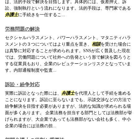
は、法的手段で解決を目指します。具体的には、仮差押え、訴
訟、強制執行という流れになります。法的手段は、専門家である
弁護士
に手続きを一任するこ...
労務問題の解決
セクシャルハラスメント、パワーハラスメント、マタニティハラ
スメントの３つについてはより重点を置き、
相談
を受けた場合に
は真摯に対応することが求められます。SNSが広く普及した現在
では、労働問題について社外への告発という形で解決を図ろうと
する従業員もおり、企業のレピュテーションリスクとなっていま
す。内部通報制度や監査...
訴訟・紛争対応
実際に訴訟となった際には、
弁護士
を代理人として手続を進める
ことになります。訴訟に至らないまでも、示談交渉などの方法で
紛争解決を目指す必要がありますが、法的な知識が求められる場
面が多くあります。 企業法務を担当する部門としては法務部が挙
げられますが、大企業であっても法務部がない会社も多く、中小
企業の場合には法務の担...