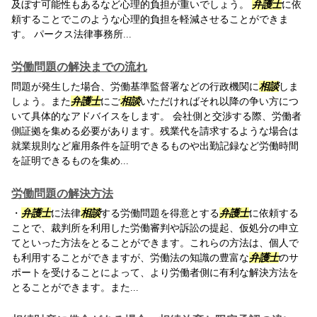
及ぼす可能性もあるなど心理的負担が重いでしょう。
弁護士
に依
頼することでこのような心理的負担を軽減させることができま
す。 パークス法律事務所...
労働問題の解決までの流れ
問題が発生した場合、労働基準監督署などの行政機関に
相談
しま
しょう。また
弁護士
にご
相談
いただければそれ以降の争い方につ
いて具体的なアドバイスをします。 会社側と交渉する際、労働者
側証拠を集める必要があります。残業代を請求するような場合は
就業規則など雇用条件を証明できるものや出勤記録など労働時間
を証明できるものを集め...
労働問題の解決方法
・
弁護士
に法律
相談
する労働問題を得意とする
弁護士
に依頼する
ことで、裁判所を利用した労働審判や訴訟の提起、仮処分の申立
てといった方法をとることができます。これらの方法は、個人で
も利用することができますが、労働法の知識の豊富な
弁護士
のサ
ポートを受けることによって、より労働者側に有利な解決方法を
とることができます。また...