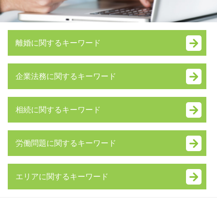
離婚に関するキーワード
離婚調停 流れ
企業法務に関するキーワード
財産分与 対象にならないもの
養育費 相場
合併 買収
離婚 協議書 書き方
相続に関するキーワード
事業譲渡 会社分割
離婚調停 不成立
内部統制 報告書
離婚 弁護士 費用
相続財産 とは
吸収 合併 株式
不倫 親権
労働問題に関するキーワード
遺留分侵害額請求権 時効
株式 譲渡
離婚 慰謝料
みなし相続財産 とは
顧問 弁護士 とは
ギャンブル依存症 離婚
不当解雇 慰謝料
限定 承認
資本提携 メリット
親権 放棄
エリアに関するキーワード
労働問題 弁護士
相続人 調査
株式 譲渡 個人
夫婦 別居
労働問題 弁護士 東京
相続放棄 手続き
吸収 合併
dv 離婚 慰謝料
東京都 養育費 弁護士 相談
雇用契約書 残業代 記載なし
公正証書遺言
会社 分割
養育費 未払い
埼玉県 相続放棄 弁護士 相談
退職金 時効