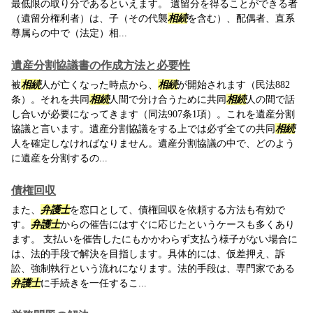
最低限の取り分であるといえます。 遺留分を得ることができる者
（遺留分権利者）は、子（その代襲
相続
を含む）、配偶者、直系
尊属らの中で（法定）相...
遺産分割協議書の作成方法と必要性
被
相続
人が亡くなった時点から、
相続
が開始されます（民法882
条）。それを共同
相続
人間で分け合うために共同
相続
人の間で話
し合いが必要になってきます（同法907条1項）。これを遺産分割
協議と言います。遺産分割協議をする上では必ず全ての共同
相続
人を確定しなければなりません。遺産分割協議の中で、どのよう
に遺産を分割するの...
債権回収
また、
弁護士
を窓口として、債権回収を依頼する方法も有効で
す。
弁護士
からの催告にはすぐに応じたというケースも多くあり
ます。 支払いを催告したにもかかわらず支払う様子がない場合に
は、法的手段で解決を目指します。具体的には、仮差押え、訴
訟、強制執行という流れになります。法的手段は、専門家である
弁護士
に手続きを一任するこ...