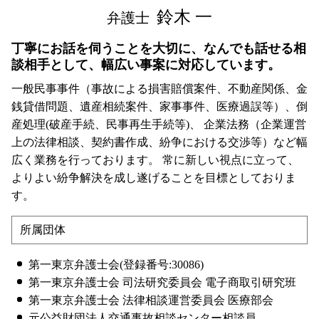
鈴木 一
弁護士
丁寧にお話を伺うことを大切に、なんでも話せる相
談相手として、幅広い事案に対応しています。
一般民事事件（事故による損害賠償案件、不動産関係、金
銭貸借問題、遺産相続案件、家事事件、医療過誤等）、倒
産処理(破産手続、民事再生手続等)、 企業法務（企業運営
上の法律相談、契約書作成、紛争における交渉等）など幅
広く業務を行っております。 常に新しい視点に立って、
よりよい紛争解決を成し遂げることを目標としておりま
す。
所属団体
第一東京弁護士会(登録番号:30086)
第一東京弁護士会 司法研究委員会 電子商取引研究班
第一東京弁護士会 法律相談運営委員会 医療部会
元公益財団法人交通事故相談センター相談員