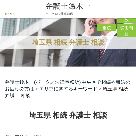
離婚
交通事
故
相続
労働問
題
埼玉県 相続 弁護士 相談
弁護士鈴木一(パークス法律事務所)|中央区で相続や離婚の
お困りの方は
>
エリアに関するキーワード
>
埼玉県 相続
弁護士 相談
埼玉県 相続 弁護士 相談