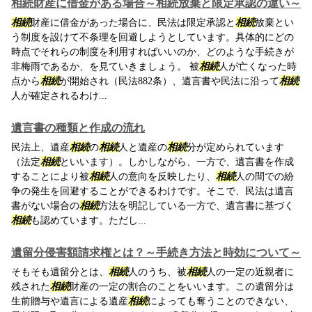
相続財産に借金がある場合～相続放棄と限定承認の違い～
相続
財産に借金があった場合に、民法は限定承認と
相続
放棄とい
う制度を設けて不条理を回避しようとしています。具体的にどの
時点でそれらの制度を利用すればいいのか、どのような手続きが
非梅雨であるか、を見ていきましょう。 被
相続
人が亡くなった時
点から
相続
が開始され（民法882条）、遺言書や民法に沿って
相続
人が確定されるわけ...
遺言書の種類と作成の流れ
民法上、遺産
相続
の
相続
人と遺産の
相続
分が定められています
（法定
相続
といいます）。しかしながら、一方で、遺言書を作成
することにより被
相続
人の意向を反映したり、
相続
人の間での紛
争の発生を回避することができるわけです。そこで、民法は遺言
書がない場合の
相続
方法を明記している一方で、遺言書に基づく
相続
も認めています。ただし...
遺留分侵害額請求権とは？～手続き方法と時効について～
そもそも遺留分とは、
相続
人のうち、被
相続
人の一定の近親者に
残された
相続
財産の一定の割合のことをいいます。この遺留分は
生前贈与や遺言による遺産
相続
によっても奪うことのできない、