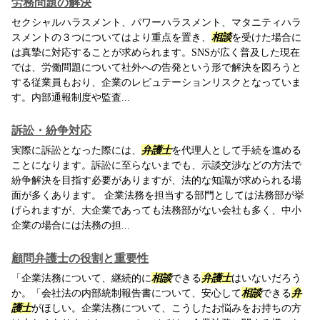
労務問題の解決
セクシャルハラスメント、パワーハラスメント、マタニティハラ
スメントの３つについてはより重点を置き、
相談
を受けた場合に
は真摯に対応することが求められます。SNSが広く普及した現在
では、労働問題について社外への告発という形で解決を図ろうと
する従業員もおり、企業のレピュテーションリスクとなっていま
す。内部通報制度や監査...
訴訟・紛争対応
実際に訴訟となった際には、
弁護士
を代理人として手続を進める
ことになります。訴訟に至らないまでも、示談交渉などの方法で
紛争解決を目指す必要がありますが、法的な知識が求められる場
面が多くあります。 企業法務を担当する部門としては法務部が挙
げられますが、大企業であっても法務部がない会社も多く、中小
企業の場合には法務の担...
顧問弁護士の役割と重要性
「企業法務について、継続的に
相談
できる
弁護士
はいないだろう
か。「会社法の内部統制報告書について、安心して
相談
できる
弁
護士
がほしい。企業法務について、こうしたお悩みをお持ちの方