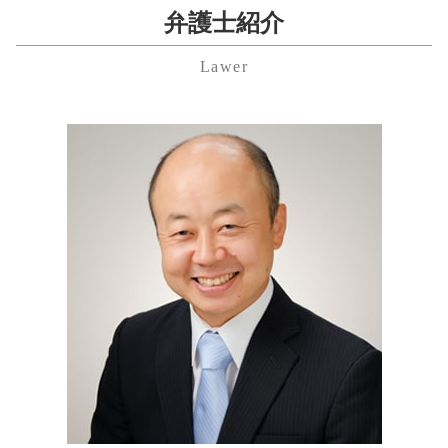
相続 順位
事業承継 補助金
養育費 調停
千葉県 離婚 弁護士 相談
弁護士紹介
未払い 退職金
公正証書遺言 必要書類
事業譲渡 契約書
親権 争い
中央区 残業代未払い 弁護士 相談
残業代請求 時効
相続財産 調査 自分で
m&a メリット
財産分与 割合
Lawer
神奈川県 養育費 弁護士 相談
不当解雇 相談
相続放棄 必要書類
秘密保持 契約書
婚姻費用分担請求 内容証明
東京都 不当解雇 弁護士 相談
労働問題 相談
遺言執行者 義務
企業 法務 弁護士
妻 モラハラ
中央区 養育費 弁護士 相談
雇用契約書 残業代
相続人 調査 費用
資本 参加
離婚裁判 期間
千葉県 企業法務 弁護士 相談
労働問題とは
相続 借金
予防 法務 とは
養育費 相場 計算
渋谷区 慰謝料 弁護士 相談
残業代請求 弁護士
遺言 弁護士
合併 買収 違い
神奈川県 遺留分 弁護士 相談
労働問題 弁護士 費用
相続人 調査 方法
株式交換 株式移転
神奈川県 相続 弁護士 相談
不当解雇 慰謝料 相場
遺留分侵害額請求権
株式交換 メリット
港区 不貞行為 弁護士 相談
不当解雇 裁判
相続人 範囲
千葉県 遺産分割協議 弁護士 相談
労働問題
相続 遺贈 違い
港区 残業代未払い 弁護士 相談
相続放棄 期間
千葉県 顧問弁護士 弁護士 相談
渋谷区 労働問題 弁護士 相談
千葉県 不貞行為 弁護士 相談
中央区 慰謝料 弁護士 相談
東京都 労働問題 弁護士 相談
神奈川県 遺産分割協議 弁護士 相談