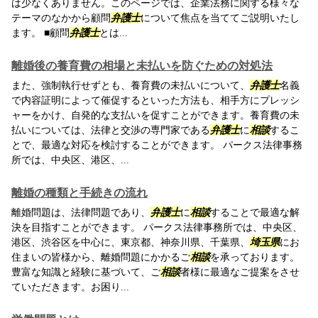
は少なくありません。このページでは、企業法務に関する様々な
テーマのなかから顧問
弁護士
について焦点を当ててご説明いたし
ます。 ■顧問
弁護士
とは...
離婚後の養育費の相場と未払いを防ぐための対処法
また、強制執行せずとも、養育費の未払いについて、
弁護士
名義
で内容証明によって催促するといった方法も、相手方にプレッシ
ャーをかけ、自発的な支払いを促すことができます。養育費の未
払いについては、法律と交渉の専門家である
弁護士
に
相談
するこ
とで、最適な対応を検討することができます。 パークス法律事務
所では、中央区、港区、...
離婚の種類と手続きの流れ
離婚問題は、法律問題であり、
弁護士
に
相談
することで最適な解
決を目指すことができます。 パークス法律事務所では、中央区、
港区、渋谷区を中心に、東京都、神奈川県、千葉県、
埼玉県
にお
住まいの皆様から、離婚問題にかかるご
相談
を承っております。
豊富な知識と経験に基づいて、ご
相談
者様に最適なご提案をさせ
ていただきます。お困り...