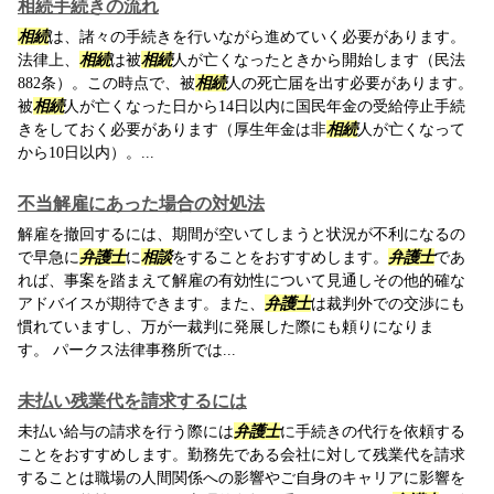
相続手続きの流れ
相続
は、諸々の手続きを行いながら進めていく必要があります。
法律上、
相続
は被
相続
人が亡くなったときから開始します（民法
882条）。この時点で、被
相続
人の死亡届を出す必要があります。
被
相続
人が亡くなった日から14日以内に国民年金の受給停止手続
きをしておく必要があります（厚生年金は非
相続
人が亡くなって
から10日以内）。...
不当解雇にあった場合の対処法
解雇を撤回するには、期間が空いてしまうと状況が不利になるの
で早急に
弁護士
に
相談
をすることをおすすめします。
弁護士
であ
れば、事案を踏まえて解雇の有効性について見通しその他的確な
アドバイスが期待できます。また、
弁護士
は裁判外での交渉にも
慣れていますし、万が一裁判に発展した際にも頼りになりま
す。 パークス法律事務所では...
未払い残業代を請求するには
未払い給与の請求を行う際には
弁護士
に手続きの代行を依頼する
ことをおすすめします。勤務先である会社に対して残業代を請求
することは職場の人間関係への影響やご自身のキャリアに影響を