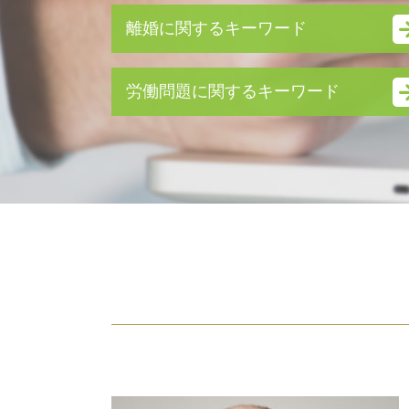
離婚に関するキーワード
離婚裁判 費用
労働問題に関するキーワード
財産分与 とは
養育費 離婚後
未払い 退職金
不貞行為 とは
不当解雇 相談
不倫 親権
不当解雇 慰謝料
不妊 離婚
労働問題 相談
モラハラ 離婚 証拠
残業代請求 弁護士
離婚 慰謝料
労働問題 弁護士 費用
養育費 支払われない
労働問題
離婚 拒否
残業代請求 時効
養育費 いつまで
労働問題とは
養育費 未払い
労働問題 弁護士
離婚調停 不成立
不当解雇 慰謝料 相場
養育費 相場 計算
雇用契約書 残業代
財産分与 割合
雇用契約書 残業代 記載なし
身上監護権