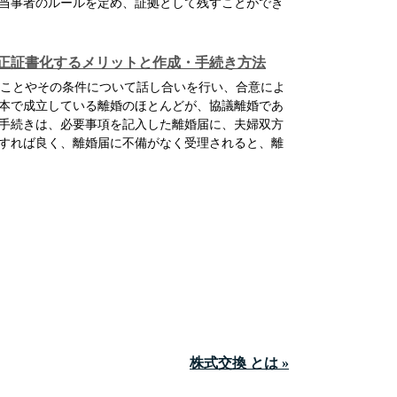
当事者のルールを定め、証拠として残すことができ
正証書化するメリットと作成・手続き方法
ことやその条件について話し合いを行い、合意によ
本で成立している離婚のほとんどが、協議離婚であ
手続きは、必要事項を記入した離婚届に、夫婦双方
すれば良く、離婚届に不備がなく受理されると、離
株式交換 とは »