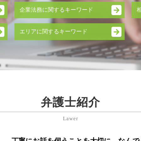
企業法務に関するキーワード
吸収 合併 株式
エリアに関するキーワード
企業 提携
m&a 相談
東京都 遺言書 弁護士 相談
就業規則 とは
埼玉県 相続放棄 弁護士 相談
会社分割 メリット
埼玉県 養育費 弁護士 相談
事業承継 個人
埼玉県 企業法務 弁護士 相談
訴訟 手続
千葉県 不貞行為 弁護士 相談
企業 法務部
中央区 遺留分 弁護士 相談
事業譲渡 手続き
神奈川県 相続 弁護士 相談
事業譲渡 契約
弁護士紹介
中央区 不当解雇 弁護士 相談
労働条件変更 会社都合
渋谷区 企業法務 弁護士 相談
株式交換 比率
中央区 離婚 弁護士 相談
契約 不履行
Lawer
中央区 労働問題 弁護士 相談
資本提携 メリット
中央区 不貞行為 弁護士 相談
退職勧奨 違法
東京都 相続放棄 弁護士 相談
丁寧にお話を伺うことを大切に、なんで
子会社 吸収合併