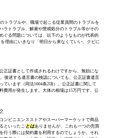
のトラブルや、職場で起こる従業員間のトラブルを
ハラトラブル、解雇や懲戒処分のトラブル等がその
めぐる問題については、以下のようなものが代表的
スを理由にいきなり「明日から来なくていい、クビに
公正証書として作成されるわけですから、無効にな
。後述する遺言書の検認についても、公正証書遺言
ています（同法1004条2項）。公正証書に関して
料費用が発生します。大体の相場は15万円です。公
ク
コンビニエンスストアやスーパーマーケットで商品
るといったこ
とは
ありませんが、これも一つの売買
を行う際には契約書を利用するのでしょうか。それ