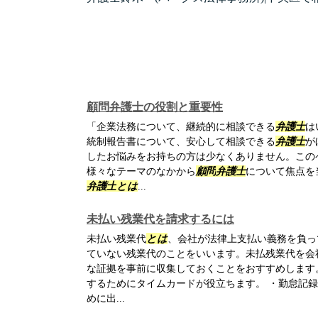
顧問弁護士の役割と重要性
「企業法務について、継続的に相談できる
弁護士
は
統制報告書について、安心して相談できる
弁護士
が
したお悩みをお持ちの方は少なくありません。この
様々なテーマのなかから
顧問
弁護士
について焦点を
弁護士
とは
...
未払い残業代を請求するには
未払い残業代
とは
、会社が法律上支払い義務を負っ
ていない残業代のことをいいます。未払残業代を会
な証拠を事前に収集しておくことをおすすめします
するためにタイムカードが役立ちます。 ・勤怠記
めに出...