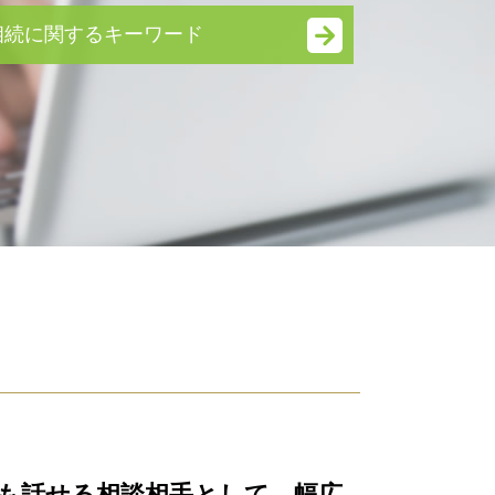
相続に関するキーワード
遺言 執行者
相続財産 調査
公正証書遺言 効力
相続人 調査 自分で
遺言書 効力
相続放棄 期間
寄与分 相続
相続 種類
限定 承認
相続 借金
公正証書遺言
相続放棄 必要書類
遺産分割協議
遺産分割協議書 作成
相続人 調査 方法
も話せる相談相手として、幅広
連帯保証人 相続