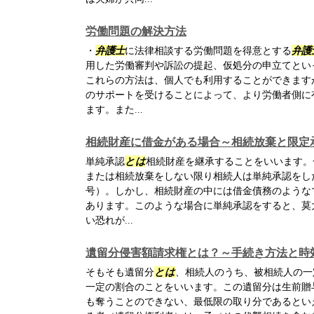
労働問題の解決方法
・
弁護士
に法律相談する労働問題を得意とする
弁護
用した労働審判や訴訟の提起、仮処分の申立てとい
これらの方法は、個人でも利用することができます
のサポートを受けることによって、より労働者側に
ます。また...
相続財産に借金がある場合～相続放棄と限定
単純承認
とは
相続財産を継承することをいいます。
または相続放棄をしない限り相続人は単純承認をした
号）。しかし、相続財産の中には借金債務のような
あります。このような場合に単純承認をすると、莫
い恐れが...
遺留分侵害額請求権とは？～手続き方法と時
そもそも遺留分
とは
、相続人のうち、被相続人の一
一定の割合のことをいいます。この遺留分は生前贈
も奪うことのできない、最低限の取り分であるとい