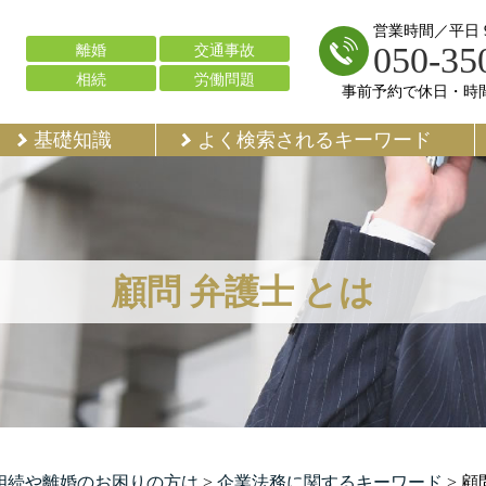
営業時間／平日 9:
050-35
離婚
交通事故
相続
労働問題
事前予約で休日・時
基礎知識
よく検索されるキーワード
顧問 弁護士 とは
で相続や離婚のお困りの方は
>
企業法務に関するキーワード
>
顧