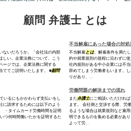
顧問 弁護士 とは
不当解雇にあった場合の対処
いないだろうか。「会社法の内部
不当解雇
とは
、解雇条件を満たし
ほしい。企業法務について、こう
約や就業規則の規程に沿わずに使
ページでは、企業法務に関する
社内規則がある中小企業には不当
当ててご説明いたします。 ■
顧問
辞めてしまう労働者もいます。し
りがあり、...
労働問題の解決までの流れ
ているにもかかわらず支払いをし
また
弁護士
にご相談いただければ
社に請求するためには以下のよう
ます。 会社側と交渉する際、労
。 ・タイムカード労働時間を証明
るような場合は就業規則など雇用
録いつ何時間働いたかを証明するた
明できるものを集める必要があり
よって労...