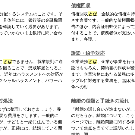
債権回収
分配するシステムのことです。そ
債権回収
とは
、金銭的な債権を持
。具体的には、銀行等の金融機関
さす言葉です。一般的な債権回収
を確認していく必要があります。
告のほか、内容証明郵便によって
っていかないまま銀行に問い合わ
付することで、債務者側が支払い
また、弁護...
訴訟・紛争対応
こ
とは
できません。就業規則に適
企業法務
とは
、企業が事業を行う
を図ることで、懲戒解雇となるよ
訟はもちろん、契約書の作成や審
た、近年はハラスメントへの対応が
まで、企業法務にあたる業務は多
クシャルハラスメント、パワーハ
ラブルに対処する業務を、臨床法
争への対...
対処法
離婚の種類と手続きの流れ
まずは整理しておきましょう。養
「離婚の話し合いが進まないが、
要な費用をさします。一般的に
のだろうか。離婚について、こう
が、子どもと一緒に住んでいる側
ページでは、離婚問題に関する様
すが、正確には、結婚している間
ついて焦点を当ててご説明いたし
離婚、調...