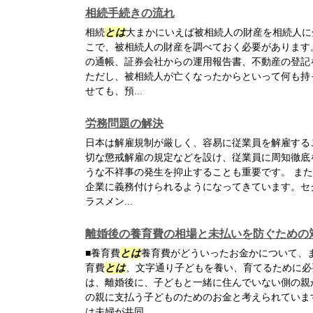
相続手続きの流れ
相続
とは
大まかにいえば被相続人の財産を相続人に
こで、被相続人の財産を調べておく必要があります
の通帳、証券会社からの運用報告書、不動産の登記
ただし、被相続人が亡くなったからといって何も持
せても、預...
労務問題の解決
日本は解雇規制が厳しく、容易に従業員を解雇する
切な懲戒解雇の規定などを設け、従業員に周知徹底
うな不祥事の発生を抑止することも重要です。 ま
企業に義務付けられるようになってきています。セ
ラスメン...
離婚後の養育費の相場と未払いを防ぐための
■養育費
とは
養育費がどういったお金かについて、
育費
とは
、文字通り子どもを養い、育てるために必
は、離婚後に、子どもと一緒に住んでいない側の親
の親に支払う子どものためのお金と考えられていま
は夫婦が共同...