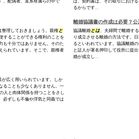
）、配偶者、直系尊属らの中で
は、契約書は、その取引における
るからです...
離婚協議書の作成は必要？公
は整理しておきましょう。親権
と
協議離婚
とは
、夫婦間で離婚する
使することができる権利のことを
り成立させる離婚の方法です。日
力も十分ではありません。そのた
るといわれています。協議離婚の
えられています。そこで、親権者
と証人が署名押印して役所に提出
婚が成立し...
葉が広く用いられています。しか
なることも少なくありません。一
の人と肉体関係を持つことをさし
、必ずしも不倫や浮気と同義では