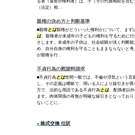
る者（遺留分権利者）は、子（その代襲相続を含む
（法定）相...
親権の決め方と判断基準
■親権
とは
親権がどういった権利かについて、まず
は
、親権者が未成年の子どもの権利を守るために行
さします。未成年の子供は、社会経験が浅く判断能
め、自分自身の権利を守ることもままならないと考
が親権を行...
不貞行為の慰謝料請求
■不貞行為
とは
世間一般では、不倫や浮気という言
し、その定義は曖昧で、用いる人により線引きが異
方で、法的な用語である不貞行為
とは
、配偶者以外
ます。肉体関係の有無が明確な線引きとなっており
ないことに...
« 株式交換 仕訳