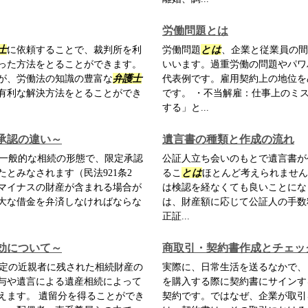
労働問題とは
士
に依頼することで、裁判所を利
労働問題
とは
、企業と従業員の間
った方法をとることができます。
いいます。過重労働の問題やパワ
が、労働法の知識の豊富な
弁護士
代表例です。雇用契約上の地位を
有利な解決方法をとることができ
です。 ・不当解雇：仕事上のミ
する」と...
承認の違い～
遺言書の種類と作成の流れ
一般的な相続の形態で、限定承認
公証人立ち会いのもとで遺言書が
とみなされます（民法921条2
るこ
とは
ほとんど考えられません
マイナスの財産が含まれる場合が
は検認を経なくても良いことになっ
大な借金を弁済しなければならな
は、財産額に応じて公証人の手数
正証...
効について～
商取引・契約書作成とチェッ
定の近親者に残された相続財産の
実際に、日常生活を送るなかで、
与や遺言による遺産相続によって
を購入する際に契約書にサインす
えます。 遺留分を得ることができ
契約です。ではなぜ、企業が取引