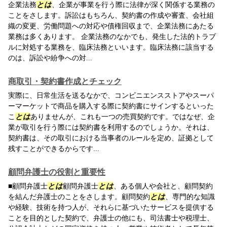
企業法務
とは
、企業が事業を行う際に法律が深く関係する業務の
ことをさします。訴訟はもちろん、契約書の作成や審査、会社組
織の変更、労働問題への対応や債権回収まで、企業法務にあたる
業務は多くあります。 企業法務のなかでも、発生した法的トラブ
ルに対処する業務を、臨床法務といいます。臨床法務に該当する
のは、訴訟や紛争への対...
商取引・契約書作成とチェック
実際に、日常生活を送るなかで、コンビニエンスストアやスーパ
ーマーケットで商品を購入する際に契約書にサインするといった
こ
とは
ありませんが、これも一つの売買契約です。ではなぜ、企
業が取引を行う際には契約書を利用するのでしょうか。それは、
契約書は、その取引における当事者のルールを定め、証拠として
残すことができるからです...
顧問弁護士の役割と重要性
■顧問弁護士
とは
顧問弁護士
とは
、ある個人や会社と、顧問契約
を結んだ弁護士のことをさします。顧問契約
とは
、専門的な知識
や経験、技術を持つ人が、それらに基づいたサービスを提供する
ことを目的とした契約で、弁護士の他にも、司法書士や税理士、