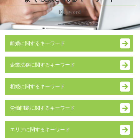
Keyword
離婚に関するキーワード
共同親権 メリット デメリット
企業法務に関するキーワード
親権 いつまで
不妊 離婚
簡易 分割
親権 争い
相続に関するキーワード
予防 法務 とは
婚姻費用分担請求 内容証明
自益権
離婚 親権 手続き
単純 承認
業務 提携 契約書
性格の不一致 離婚 慰謝料
労働問題に関するキーワード
遺言書 効力
企業 法務部
家庭内 別居
みなし相続財産 とは
m&a とは
離婚裁判 費用
労働問題とは
相続 順位
特別 決議
養育費 未払い
エリアに関するキーワード
雇用契約書 残業代
公正証書遺言 費用
企業法務 とは
離婚調停 費用
労働問題 弁護士 東京