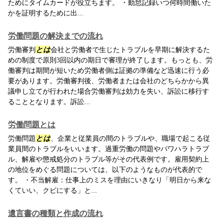
ためにタイムカードが役立ちます。 ・勤怠記録いつ何時間働いた
かを証明するために出...
労働問題の解決までの流れ
労働審判
とは
会社と労働者で生じたトラブルを早期に解決するた
めの制度で原則3回以内の期日で審理が終了します。もっとも、労
働審判は期間が短いため労働者側は証拠の準備など迅速に行う必
要があります。労働審判後、労働者または会社のどちらかから異
議申し立てが行われた場合労働審判は効力を失い、訴訟に移行す
ることとなります。訴訟...
労働問題とは
労働問題
とは
、企業と従業員の間のトラブルや、職場で起こる従
業員間のトラブルをいいます。過重労働の問題やパワハラトラブ
ル、解雇や懲戒処分のトラブル等がその代表例です。雇用契約上
の地位をめぐる問題については、以下のようなものが代表的で
す。 ・不当解雇：仕事上のミスを理由にいきなり「明日から来な
くていい、クビにする」と...
遺言書の種類と作成の流れ