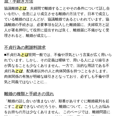
成・手続き方法
協議離婚
とは
、夫婦間で離婚することやその条件について話し合
いを行い、合意により成立させる離婚の方法です。日本で成立し
ている離婚のほとんどが、協議離婚であるといわれています。協
議離婚の手続きは、必要事項を記入した離婚届に、夫婦双方と証
人が署名押印して役所に提出すれば良く、離婚届に不備がなく受
理されると、離婚が成立し...
不貞行為の慰謝料請求
■不貞行為
とは
世間一般では、不倫や浮気という言葉が広く用いら
れています。しかし、その定義は曖昧で、用いる人により線引き
が異なることも少なくありません。一方で、法的な用語である不
貞行為
とは
、配偶者以外の人と肉体関係を持つことをさします。
肉体関係の有無が明確な線引きとなっており、必ずしも不倫や浮
気と同義ではないことに...
離婚の種類と手続きの流れ
「離婚の話し合いが進まないが、順番がありすぐに離婚裁判を起
こすこ
とは
できないのだろうか。離婚について、こうしたお悩み
をお持ちの方は少なくありません。 このページでは、離婚問題に