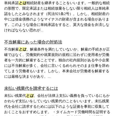
単純承認
とは
相続財産を継承することをいいます。一般的な相続
の形態で、限定承認または相続放棄をしない限り相続人は単純承
認をしたとみなされます（民法921条2号）。しかし、相続財産の
中には借金債務のようなマイナスの財産が含まれる場合がありま
す。このような場合に単純承認をすると、莫大な借金を弁済しな
ければならない恐れが...
不当解雇にあった場合の対処法
不当解雇
とは
、解雇条件を満たしていないか、解雇の手続きが正
確ではなく、労働契約や就業規則の規程に沿わずに使用者が労働
者を一方的に解雇することです。独自の社内規則がある中小企業
には不当解雇が多く、会社に言いくるめられそのまま仕事を辞め
てしまう労働者もいます。しかし、本来会社が労働者を解雇する
には厳格な決まりがあり、...
未払い残業代を請求するには
未払い残業代
とは
、会社が法律上支払い義務を負っているにもか
かわらず支払いをしていない残業代のことをいいます。未払残業
代を会社に請求するためには以下のような証拠を事前に収集して
おくことをおすすめします。 ・タイムカード労働時間を証明する