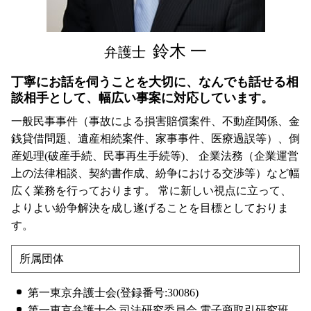
渋谷区 企業法務 弁護士 相談
渋谷区 労働問題 弁護士 相談
鈴木 一
弁護士
丁寧にお話を伺うことを大切に、なんでも話せる相
談相手として、幅広い事案に対応しています。
一般民事事件（事故による損害賠償案件、不動産関係、金
銭貸借問題、遺産相続案件、家事事件、医療過誤等）、倒
産処理(破産手続、民事再生手続等)、 企業法務（企業運営
上の法律相談、契約書作成、紛争における交渉等）など幅
広く業務を行っております。 常に新しい視点に立って、
よりよい紛争解決を成し遂げることを目標としておりま
す。
所属団体
第一東京弁護士会(登録番号:30086)
第一東京弁護士会 司法研究委員会 電子商取引研究班