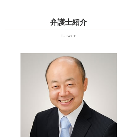
相続放棄 必要書類
適格 株式交換
財産分与 対象
埼玉県 企業法務 弁護士 相談
不当解雇 慰謝料
相続放棄 期間
会社分割 メリット
審判 離婚
東京都 不当解雇 弁護士 相談
不当解雇 慰謝料 相場
限定承認 手続き
会社分割 手続き
監護権
港区 養育費 弁護士 相談
弁護士紹介
労働問題
相続 手続き 期限
株式交換 株式移転
不貞行為 とは
神奈川県 遺留分 弁護士 相談
不当解雇 相談
自筆証書遺言 書き方
リーガルチェック
dv 夫 離婚
Lawer
港区 遺言書 弁護士 相談
不当解雇 裁判
遺留分 請求されたら
事業譲渡 会社分割
離婚 協議書 書き方
中央区 慰謝料 弁護士 相談
未払い 退職金
公正証書遺言 効力
合同 会社 から 株式
離婚 証人
千葉県 企業法務 弁護士 相談
雇用契約書 残業代 記載なし
遺留分
株式交換 とは
離婚後 手続き
神奈川県 遺言書 弁護士 相談
退職金 時効
成年後見制度 手続き
業務 提携
離婚裁判 期間
東京都 不貞行為 弁護士 相談
労働問題 弁護士
相続財産 調査
資本 参加
渋谷区 親権 弁護士 相談
労働問題 弁護士 費用
遺贈 とは
資本 提携
神奈川県 不当解雇 弁護士 相談
残業代請求 弁護士
相続放棄 デメリット
技術 提携
東京都 遺留分 弁護士 相談
労働問題 相談
相続 種類
千葉県 親権 弁護士 相談
残業代請求 時効
相続財産 寄付
埼玉県 不当解雇 弁護士 相談
代襲相続 とは
渋谷区 顧問弁護士 弁護士 相談
神奈川県 相続放棄 弁護士 相談
港区 離婚 弁護士 相談
千葉県 遺産分割協議 弁護士 相談