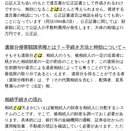
公証人立ち会いのもとで遺言書が公正証書として作成されるわけ
ですから、無効になるこ
とは
ほとんど考えられません。後述する
遺言書の検認についても、公正証書遺言は検認を経なくても良い
ことになっています（同法1004条2項）。公正証書に関しては、財
産額に応じて公証人の手数料費用が発生します。大体の相場は15
万円です。公正証...
遺留分侵害額請求権とは？～手続き方法と時効について～
そもそも遺留分
とは
、相続人のうち、被相続人の一定の近親者に
残された相続財産の一定の割合のことをいいます。この遺留分は
生前贈与や遺言による遺産相続によっても奪うことのできない、
最低限の取り分であるといえます。 遺留分を得ることができる者
（遺留分権利者）は、子（その代襲相続を含む）、配偶者、直系
尊属らの中で（法定）相...
相続手続きの流れ
相続
とは
大まかにいえば被相続人の財産を相続人に分配するシス
テムのことです。そこで、被相続人の財産を調べておく必要があ
ります。具体的には、銀行等の金融機関の通帳、証券会社からの
運用報告書、不動産の登記を確認していく必要があります。ただ