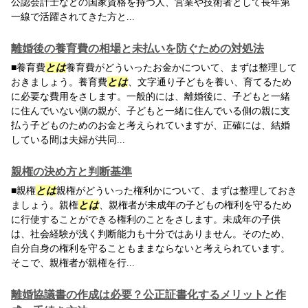
公認会計士などの国家資格を持つ人、営業や技術者として長年第
一線で活躍されてきた方と...
離婚後の養育費の相場と未払いを防ぐための対処法
■養育費
とは
養育費がどういったお金かについて、まずは整理して
おきましょう。養育費
とは
、文字通り子どもを養い、育てるため
に必要な費用をさします。一般的には、離婚後に、子どもと一緒
に住んでいない側の親が、子どもと一緒に住んでいる側の親に支
払う子どものためのお金と考えられていますが、正確には、結婚
している間は夫婦が共同...
親権の決め方と判断基準
■親権
とは
親権がどういった権利かについて、まずは整理しておき
ましょう。親権
とは
、親権者が未成年の子どもの権利を守るため
に行使することができる権利のことをさします。未成年の子供
は、社会経験が浅く判断能力も十分ではありません。そのため、
自分自身の権利を守ることもままならないと考えられています。
そこで、親権者が親権を行...
離婚協議書の作成は必要？公正証書化するメリットと作