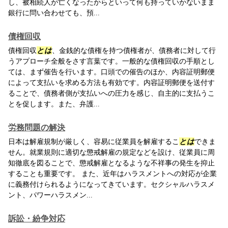
し、被相続人が亡くなったからといって何も持っていかないまま
銀行に問い合わせても、預...
債権回収
債権回収
とは
、金銭的な債権を持つ債権者が、債務者に対して行
うアプローチ全般をさす言葉です。一般的な債権回収の手順とし
ては、まず催告を行います。口頭での催告のほか、内容証明郵便
によって支払いを求める方法も有効です。内容証明郵便を送付す
ることで、債務者側が支払いへの圧力を感じ、自主的に支払うこ
とを促します。また、弁護...
労務問題の解決
日本は解雇規制が厳しく、容易に従業員を解雇するこ
とは
できま
せん。就業規則に適切な懲戒解雇の規定などを設け、従業員に周
知徹底を図ることで、懲戒解雇となるような不祥事の発生を抑止
することも重要です。 また、近年はハラスメントへの対応が企業
に義務付けられるようになってきています。セクシャルハラスメ
ント、パワーハラスメン...
訴訟・紛争対応