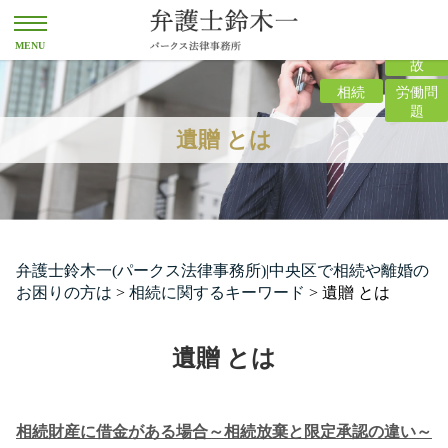
離婚
交通事
故
相続
労働問
題
遺贈 とは
弁護士鈴木一(パークス法律事務所)|中央区で相続や離婚の
お困りの方は
>
相続に関するキーワード
>
遺贈 とは
遺贈 とは
相続財産に借金がある場合～相続放棄と限定承認の違い～