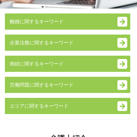
離婚に関するキーワード
監護権
企業法務に関するキーワード
調停 費用
dv 夫 離婚
資本 提携
養育費 未払い
相続に関するキーワード
子会社 吸収合併
離婚 調停 親権
パワハラ防止法 罰則
養育費 調停
相続財産 調査
代理人 弁護士
養育費 強制執行
労働問題に関するキーワード
相続放棄 必要書類
吸収合併 手続き
離婚 親権 手続き
自筆証書遺言 書き方
事業譲渡 契約書
離婚 性格の不一致
不当解雇 慰謝料
相続財産 とは
株式交換 株式移転
婚姻費用分担請求 内容証明
エリアに関するキーワード
未払い 退職金
内縁 相続
普通 決議
離婚 協議書 書き方
労働問題
相続 借金
合併 買収
養育費 公正証書
神奈川県 不貞行為 弁護士 相談
雇用契約書 残業代
公正証書遺言
m&a 相談
離婚 拒否
千葉県 慰謝料 弁護士 相談
雇用契約書 残業代 記載なし
遺留分侵害額請求権
内部統制 報告書
親権 放棄