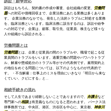
訴訟・紛争対応
訴訟はもちろん、契約書の作成や審査、会社組織の変更、
労働問
題
への対応や債権回収まで、企業法務にあたる業務は多くありま
す。 企業法務のなかでも、発生した法的トラブルに対処する業務
を、臨床法務といいます。臨床法務に該当するのは、訴訟や紛争
への対応です。企業は、顧客、取引先、従業員、株主など様々な
人や組織から訴訟される...
労働問題とは
労働問題
とは、企業と従業員の間のトラブルや、職場で起こる従
業員間のトラブルをいいます。過重労働の問題やパワハラトラブ
ル、解雇や懲戒処分のトラブル等がその代表例です。雇用契約上
の地位をめぐる問題については、以下のようなものが代表的で
す。 ・不当解雇：仕事上のミスを理由にいきなり「明日から来な
くていい、クビにする」と...
相続手続きの流れ
そして人生であまり経験しないことでありますので、
弁護士
など
専門家への
相談
は有意義なものになると思われます。 パークス法
律事務所では、中央区、港区、渋谷区を中心に、東京都、
神奈川