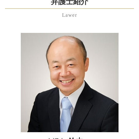
中央区 労働問題 弁護士 相談
弁護士紹介
労働問題 弁護士 東京
遺留分
リーガルチェック
審判 離婚
中央区 遺言書 弁護士 相談
労働問題 相談
遺留分 請求されたら
秘密保持契約 nda
離婚 慰謝料
Lawer
埼玉県 遺産分割協議 弁護士 相談
労働問題とは
相続放棄 デメリット
顧問 弁護士 とは
リストラ 離婚
渋谷区 親権 弁護士 相談
不当解雇 相談
公正証書遺言 必要書類
議決権 制限 株式
離婚 弁護士 費用
中央区 遺産分割協議 弁護士 相談
労働問題 弁護士
相続人 範囲
株式交換 比率
夫婦 別居
千葉県 企業法務 弁護士 相談
不当解雇 裁判
遺産分割協議
新設 合併
財産分与 対象
港区 遺言書 弁護士 相談
労働問題 弁護士 費用
遺留分 計算
共益権
東京都 顧問弁護士 弁護士 相談
残業代請求 弁護士
成年後見 弁護士
就業規則 とは
千葉県 相続 弁護士 相談
不当解雇 慰謝料 相場
公正証書遺言 作り方
特別 決議
東京都 離婚 弁護士 相談
残業代請求 時効
成年後見 費用
千葉県 残業代未払い 弁護士 相談
退職金 時効
相続 遺贈 違い
港区 遺留分 弁護士 相談
相続放棄 手続き
埼玉県 相続放棄 弁護士 相談
渋谷区 遺産分割協議 弁護士 相談
埼玉県 不当解雇 弁護士 相談
渋谷区 離婚 弁護士 相談
千葉県 不貞行為 弁護士 相談
埼玉県 労働問題 弁護士 相談