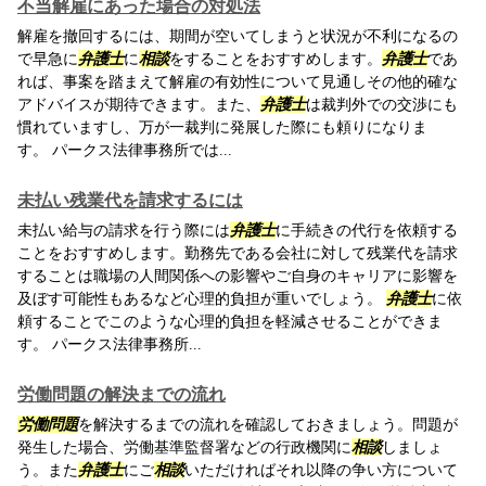
不当解雇にあった場合の対処法
解雇を撤回するには、期間が空いてしまうと状況が不利になるの
で早急に
弁護士
に
相談
をすることをおすすめします。
弁護士
であ
れば、事案を踏まえて解雇の有効性について見通しその他的確な
アドバイスが期待できます。また、
弁護士
は裁判外での交渉にも
慣れていますし、万が一裁判に発展した際にも頼りになりま
す。 パークス法律事務所では...
未払い残業代を請求するには
未払い給与の請求を行う際には
弁護士
に手続きの代行を依頼する
ことをおすすめします。勤務先である会社に対して残業代を請求
することは職場の人間関係への影響やご自身のキャリアに影響を
及ぼす可能性もあるなど心理的負担が重いでしょう。
弁護士
に依
頼することでこのような心理的負担を軽減させることができま
す。 パークス法律事務所...
労働問題の解決までの流れ
労働問題
を解決するまでの流れを確認しておきましょう。問題が
発生した場合、労働基準監督署などの行政機関に
相談
しましょ
う。また
弁護士
にご
相談
いただければそれ以降の争い方について