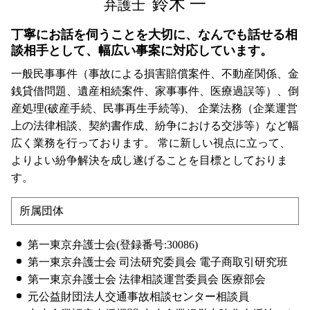
鈴木 一
弁護士
丁寧にお話を伺うことを大切に、なんでも話せる相
談相手として、幅広い事案に対応しています。
一般民事事件（事故による損害賠償案件、不動産関係、金
銭貸借問題、遺産相続案件、家事事件、医療過誤等）、倒
産処理(破産手続、民事再生手続等)、 企業法務（企業運営
上の法律相談、契約書作成、紛争における交渉等）など幅
広く業務を行っております。 常に新しい視点に立って、
よりよい紛争解決を成し遂げることを目標としておりま
す。
所属団体
第一東京弁護士会(登録番号:30086)
第一東京弁護士会 司法研究委員会 電子商取引研究班
第一東京弁護士会 法律相談運営委員会 医療部会
元公益財団法人交通事故相談センター相談員