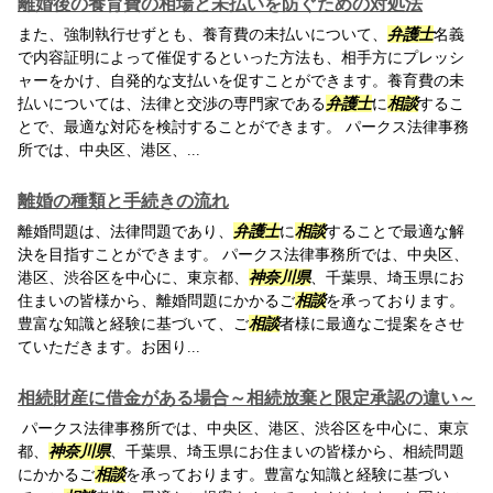
離婚後の養育費の相場と未払いを防ぐための対処法
また、強制執行せずとも、養育費の未払いについて、
弁護士
名義
で内容証明によって催促するといった方法も、相手方にプレッシ
ャーをかけ、自発的な支払いを促すことができます。養育費の未
払いについては、法律と交渉の専門家である
弁護士
に
相談
するこ
とで、最適な対応を検討することができます。 パークス法律事務
所では、中央区、港区、...
離婚の種類と手続きの流れ
離婚問題は、法律問題であり、
弁護士
に
相談
することで最適な解
決を目指すことができます。 パークス法律事務所では、中央区、
港区、渋谷区を中心に、東京都、
神奈川県
、千葉県、埼玉県にお
住まいの皆様から、離婚問題にかかるご
相談
を承っております。
豊富な知識と経験に基づいて、ご
相談
者様に最適なご提案をさせ
ていただきます。お困り...
相続財産に借金がある場合～相続放棄と限定承認の違い～
パークス法律事務所では、中央区、港区、渋谷区を中心に、東京
都、
神奈川県
、千葉県、埼玉県にお住まいの皆様から、相続問題
にかかるご
相談
を承っております。豊富な知識と経験に基づい