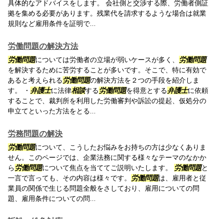
具体的なアドバイスをします。 会社側と交渉する際、労働者側証
拠を集める必要があります。残業代を請求するような場合は就業
規則など雇用条件を証明で...
労働問題の解決方法
労働問題
については労働者の立場が弱いケースが多く、
労働問題
を解決するために苦労することが多いです。そこで、特に有効で
あると考えられる
労働問題
の解決方法を２つの手段を紹介しま
す。 ・
弁護士
に法律
相談
する
労働問題
を得意とする
弁護士
に依頼
することで、裁判所を利用した労働審判や訴訟の提起、仮処分の
申立てといった方法をとる...
労務問題の解決
労働問題
について、こうしたお悩みをお持ちの方は少なくありま
せん。このページでは、企業法務に関する様々なテーマのなかか
ら
労働問題
について焦点を当ててご説明いたします。
労働問題
と
一言で言っても、その内容は様々です。
労働問題
は、雇用者と従
業員の関係で生じる問題全般をさしており、雇用についての問
題、雇用条件についての問...