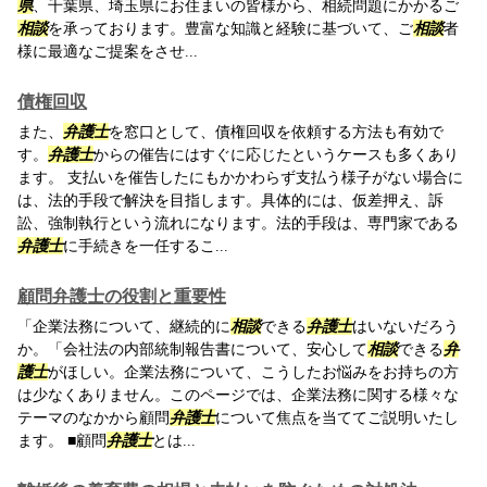
県
、千葉県、埼玉県にお住まいの皆様から、相続問題にかかるご
相談
を承っております。豊富な知識と経験に基づいて、ご
相談
者
様に最適なご提案をさせ...
債権回収
また、
弁護士
を窓口として、債権回収を依頼する方法も有効で
す。
弁護士
からの催告にはすぐに応じたというケースも多くあり
ます。 支払いを催告したにもかかわらず支払う様子がない場合に
は、法的手段で解決を目指します。具体的には、仮差押え、訴
訟、強制執行という流れになります。法的手段は、専門家である
弁護士
に手続きを一任するこ...
顧問弁護士の役割と重要性
「企業法務について、継続的に
相談
できる
弁護士
はいないだろう
か。「会社法の内部統制報告書について、安心して
相談
できる
弁
護士
がほしい。企業法務について、こうしたお悩みをお持ちの方
は少なくありません。このページでは、企業法務に関する様々な
テーマのなかから顧問
弁護士
について焦点を当ててご説明いたし
ます。 ■顧問
弁護士
とは...