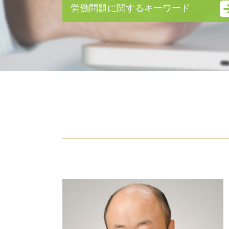
離婚 財産分与 手続き
労働問題に関するキーワード
dv 夫 離婚
離婚調停 流れ
労働問題 相談
モラハラ 離婚 慰謝料
不当解雇 慰謝料 相場
離婚 調停 親権
労働問題 弁護士 費用
妻 モラハラ
雇用契約書 残業代
離婚 種類
労働問題 弁護士
養育費 減額
労働問題とは
家庭内 別居
未払い 退職金
dv 離婚 慰謝料
残業代請求 弁護士
親権 放棄
労働問題
離婚 拒否
残業代請求 時効
養育費 支払われない
雇用契約書 残業代 記載なし
熟年 離婚
不当解雇 慰謝料
離婚 親権 父親
退職金 時効
妻 浮気 離婚
不当解雇 相談
リストラ 離婚
労働問題 弁護士 東京
不倫 親権
不当解雇 裁判
財産分与 対象にならないもの