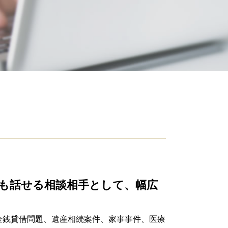
遺留分 計算
遺贈 とは
相続 借金
遺留分侵害額請求権
遺言執行者 義務
遺産分割協議書 作成
寄与分 相続
任意後見 契約
相続財産 調査 自分で
遺留分 請求されたら
相続財産 調査
公正証書遺言 必要書類
遺留分
相続人 調査 費用
相続人 調査 自分で
も話せる相談相手として、幅広
連帯保証人 相続
相続人 範囲
内縁 相続
金銭貸借問題、遺産相続案件、家事事件、医療
遺言 執行者