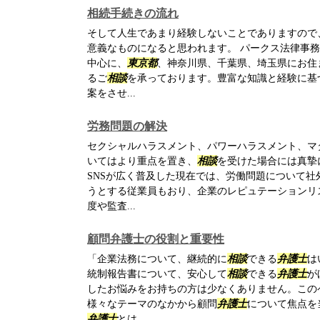
相続手続きの流れ
そして人生であまり経験しないことでありますので
意義なものになると思われます。 パークス法律事
中心に、
東京都
、神奈川県、千葉県、埼玉県にお住
るご
相談
を承っております。豊富な知識と経験に基
案をさせ...
労務問題の解決
セクシャルハラスメント、パワーハラスメント、マ
いてはより重点を置き、
相談
を受けた場合には真摯
SNSが広く普及した現在では、労働問題について
うとする従業員もおり、企業のレピュテーションリ
度や監査...
顧問弁護士の役割と重要性
「企業法務について、継続的に
相談
できる
弁護士
は
統制報告書について、安心して
相談
できる
弁護士
が
したお悩みをお持ちの方は少なくありません。この
様々なテーマのなかから顧問
弁護士
について焦点を
弁護士
とは...