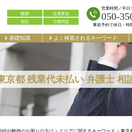
営業時間／平日 9:
050-35
離婚
交通事故
相続
労働問題
事前予約で休日・時
基礎知識
よく検索されるキーワード
東京都 残業代未払い 弁護士 相
で相続や離婚のお困りの方は
>
エリアに関するキーワード
>
東京