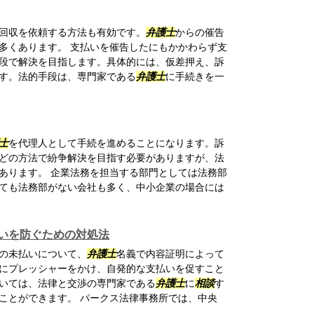
回収を依頼する方法も有効です。
弁護士
からの催告
多くあります。 支払いを催告したにもかかわらず支
段で解決を目指します。具体的には、仮差押え、訴
す。法的手段は、専門家である
弁護士
に手続きを一
士
を代理人として手続を進めることになります。訴
どの方法で紛争解決を目指す必要がありますが、法
あります。 企業法務を担当する部門としては法務部
ても法務部がない会社も多く、中小企業の場合には
いを防ぐための対処法
の未払いについて、
弁護士
名義で内容証明によって
にプレッシャーをかけ、自発的な支払いを促すこと
いては、法律と交渉の専門家である
弁護士
に
相談
す
ことができます。 パークス法律事務所では、中央