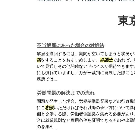
東
不当解雇にあった場合の対処法
解雇を撤回するには、期間が空いてしまうと状況が
談
をすることをおすすめします。
弁護士
であれば、
いて見通しその他的確なアドバイスが期待できます
にも慣れていますし、万が一裁判に発展した際にも
務所では...
労働問題の解決までの流れ
問題が発生した場合、労働基準監督署などの行政機
にご
相談
いただければそれ以降の争い方について具
側と交渉する際、労働者側証拠を集める必要があり
合は就業規則など雇用条件を証明できるものや出勤
のを集め...