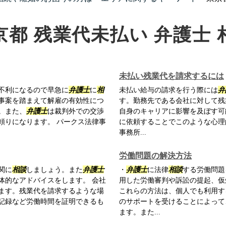
京都 残業代未払い 弁護士 
未払い残業代を請求するには
不利になるので早急に
弁護士
に
相
未払い給与の請求を行う際には
弁
事案を踏まえて解雇の有効性につ
す。勤務先である会社に対して残
。また、
弁護士
は裁判外での交渉
自身のキャリアに影響を及ぼす可
頼りになります。 パークス法律事
に依頼することでこのような心理
事務所...
労働問題の解決方法
関に
相談
しましょう。また
弁護士
・
弁護士
に法律
相談
する労働問題
体的なアドバイスをします。 会社
用した労働審判や訴訟の提起、仮
ます。残業代を請求するような場
これらの方法は、個人でも利用す
記録など労働時間を証明できるも
のサポートを受けることによって
ます。また...