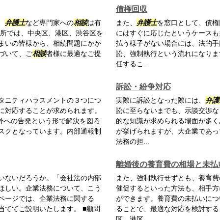
債権回収
、
弁護士
など専門家への
相談
は有
また、
弁護士
を窓口として、債権
務所では、中央区、港区、渋谷区を
にはすぐに応じたというケースも
まいの皆様から、相続問題にかか
払う様子がない場合には、法的手
づいて、ご
相談
者様に最適なご提
訟、強制執行という流れになりま
任するこ...
訴訟・紛争対応
タニティハラスメントの３つにつ
実際に訴訟となった際には、
弁護
に対応することが求められます。
訟に至らないまでも、示談交渉な
社外への告発という形で解決を図ろ
的な知識が求められる場面が多く
スクとなっています。内部通報制
が挙げられますが、大企業であっ
法務の担...
離婚後の養育費の相場と未払
いないだろうか。「会社法の内部
また、強制執行せずとも、養育費
ほしい。企業法務について、こう
催促するといった方法も、相手方
ページでは、企業法務に関する
ができます。養育費の未払いにつ
当ててご説明いたします。 ■顧問
ることで、最適な対応を検討する
区、港区、...