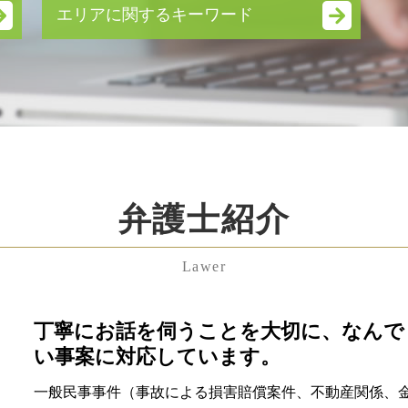
業務 提携 契約書
エリアに関するキーワード
技術 提携
就業規則 とは
渋谷区 相続放棄 弁護士 相談
株式交換 株式移転
東京都 不当解雇 弁護士 相談
拒否権付株式
中央区 顧問弁護士 弁護士 相談
秘密保持契約 nda
中央区 労働問題 弁護士 相談
企業 法務部
神奈川県 相続放棄 弁護士 相談
契約 不履行
渋谷区 養育費 弁護士 相談
企業 法務 弁護士
東京都 遺産分割協議 弁護士 相談
会社分割 手続き
弁護士紹介
中央区 相続放棄 弁護士 相談
民事 再生
港区 残業代未払い 弁護士 相談
m&a とは
渋谷区 残業代未払い 弁護士 相談
簡易 株式交換
Lawer
千葉県 慰謝料 弁護士 相談
議決権 とは
神奈川県 相続 弁護士 相談
秘密保持 契約書
神奈川県 不貞行為 弁護士 相談
丁寧にお話を伺うことを大切に、なんで
吸収 分割
港区 遺留分 弁護士 相談
普通 決議
い事案に対応しています。
中央区 残業代未払い 弁護士 相談
事業承継 個人
一般民事事件（事故による損害賠償案件、不動産関係、
東京都 離婚 弁護士 相談
m&a メリット