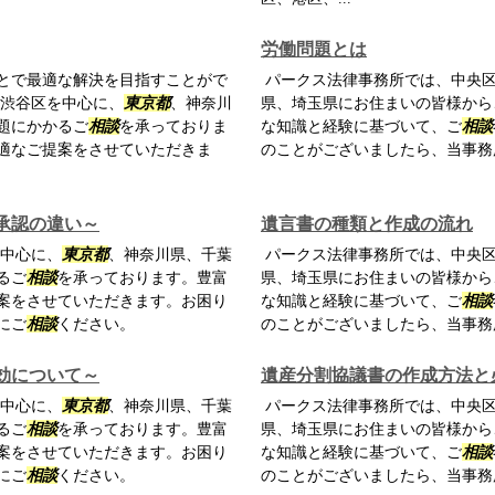
労働問題とは
とで最適な解決を目指すことがで
パークス法律事務所では、中央
、渋谷区を中心に、
東京都
、神奈川
県、埼玉県にお住まいの皆様から
題にかかるご
相談
を承っておりま
な知識と経験に基づいて、ご
相談
適なご提案をさせていただきま
のことがございましたら、当事務
承認の違い～
遺言書の種類と作成の流れ
中心に、
東京都
、神奈川県、千葉
パークス法律事務所では、中央
るご
相談
を承っております。豊富
県、埼玉県にお住まいの皆様から
案をさせていただきます。お困り
な知識と経験に基づいて、ご
相談
にご
相談
ください。
のことがございましたら、当事務
効について～
遺産分割協議書の作成方法と
中心に、
東京都
、神奈川県、千葉
パークス法律事務所では、中央
るご
相談
を承っております。豊富
県、埼玉県にお住まいの皆様から
案をさせていただきます。お困り
な知識と経験に基づいて、ご
相談
にご
相談
ください。
のことがございましたら、当事務